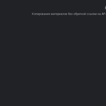
Копирование материалов без обратной ссылки на AP-PR