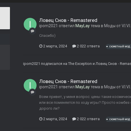
Ловец Снов - Remastered
ipom2021
ответил
MayLay
тема в
Моды от V.I.V.
Спасибо)
2 марта, 2024
2 022 ответа
сюжетный мод
ipom2021
подписался на
The Exception
и
Ловец Снов - Remas
Ловец Снов - Remastered
ipom2021
ответил
MayLay
тема в
Моды от V.I.V.
Всем привет, у меня вопрос: цены такие космическ
или все поменяется по ходу игры? Просто комбез 
дорого ли?
2 марта, 2024
2 022 ответа
сюжетный мод