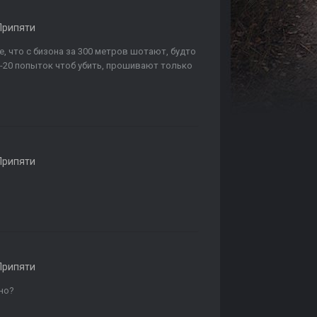
Припяти
е, что с бизона за 300 метров шотают, будто
15-20 попыток чтоб убить, прошивают только
Припяти
Припяти
но?