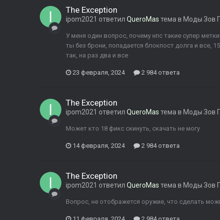
The Exception
ipom2021
ответил
QueroMas
тема в
Моды Зов 
У меня один вопрос, почему нпс такие супер метки
ты без брони, попадается блокпост долга и все, 
так, на раз два и все
23 февраля, 2024
2 984 ответа
The Exception
ipom2021
ответил
QueroMas
тема в
Моды Зов 
Может кто 18 фикс скинуть, скачать не могу
14 февраля, 2024
2 984 ответа
The Exception
ipom2021
ответил
QueroMas
тема в
Моды Зов 
Вопрос, не отображется оружие, что сделать мож
11 февраля, 2024
2 984 ответа