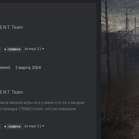
I.E.N.T. Team
(и ещё 2 )
графика
tered
2 марта, 2024
I.E.N.T. Team
ие в начале игры это у меня что-то с модом
сталкера 173600 стоит, это не слишком
(и ещё 2 )
графика