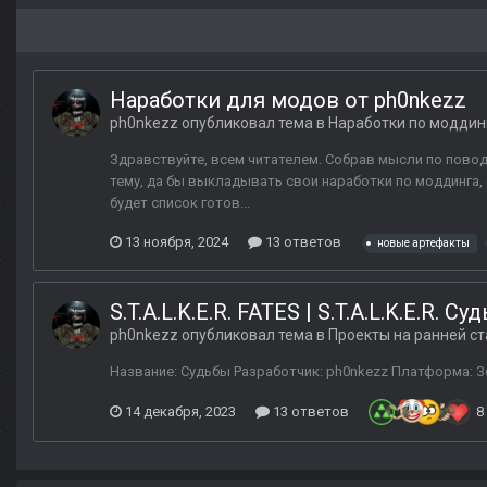
Наработки для модов от ph0nkezz
ph0nkezz
опубликовал тема в
Наработки по моддин
Здравствуйте, всем читателем. Собрав мысли по поводу
тему, да бы выкладывать свои наработки по моддинга,
будет список готов...
13 ноября, 2024
13 ответов
новые артефакты
S.T.A.L.K.E.R. FATES | S.T.A.L.K.E.R. Су
ph0nkezz
опубликовал тема в
Проекты на ранней с
Название: Судьбы Разработчик: ph0nkezz Платформа: Зов
14 декабря, 2023
13 ответов
8