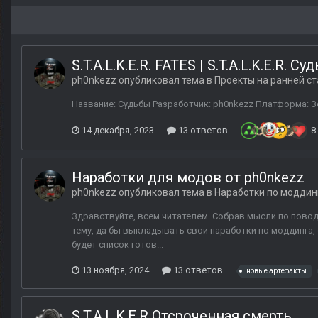
S.T.A.L.K.E.R. FATES | S.T.A.L.K.E.R. Су
ph0nkezz
опубликовал тема в
Проекты на ранней с
Название: Судьбы Разработчик: ph0nkezz Платформа: Зов
14 декабря, 2023
13 ответов
8
Наработки для модов от ph0nkezz
ph0nkezz
опубликовал тема в
Наработки по моддин
Здравствуйте, всем читателем. Собрав мысли по поводу
тему, да бы выкладывать свои наработки по моддинга,
будет список готов...
13 ноября, 2024
13 ответов
новые артефакты
S.T.A.L.K.E.R Отсроченная смерть