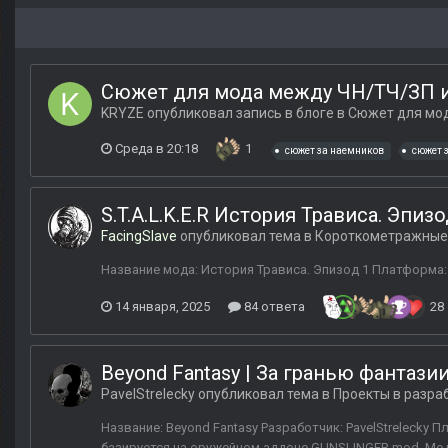
Сюжет для мода между ЧН/ТЧ/ЗП 
KRYZE
опубликовал запись в блоге в
Сюжет для мод
Среда в 20:18
1
сюжет за наемников
сюжет 
S.T.A.L.K.E.R История Трависа. Эпизо
FacingSlave
опубликовал тема в
Короткометражные
Название мода: История Трависа. Эпизод 1 Платформа: S
14 января, 2025
84 ответа
28
Beyond Fantasy | За гранью фантази
PavelStrelecky
опубликовал тема в
Проекты в разра
Название: Beyond Fantasy Разработчик: PavelStrelecky
базируется на оружейном аддоне GUNSLINGER mod. Мод