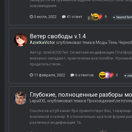
нововведения....
3 июля, 2022
41 ответ
9
beyond fan
Ветер свободы v.1.4
AziatkaVictor
опубликовал тема в
Моды Тень Черно
Автор: strelok200 Тип: Сюжетная модификация Платформ
внезапно нападают, практически все погибли. Угрюмый 
предательством....
11 февраля, 2022
6 ответов
3
сю
Глубокие, полноценные разборы мод
LapaXXL
опубликовал тема в
Прохождения\летспле
Ссылка на ютуб-канал Яро приветствую Вас, товарищи 
вселенной сталкер. В относительно краткой форме ра
различных модификаций. Та...