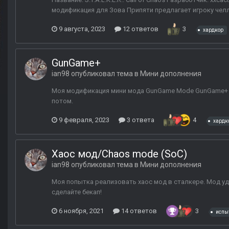
модификация для Зова Припяти предлагает игроку челлен
9 августа, 2023
12 ответов
3
хардкор
GunGame+
ian98
опубликовал тема в
Мини дополнения
Моя модификация мини мода GunGame Mode GunGame+ пр
потом.
9 февраля, 2023
3 ответа
4
хардк
Хаос мод/Chaos mode (SoC)
ian98
опубликовал тема в
Мини дополнения
Моя попытка реализовать хаос мод в сталкере. Мод уда
сделайте бекап!
6 ноября, 2021
14 ответов
3
испы