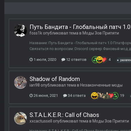
Путь Бандита - Глобальный патч 1.0
foss1k
опубликовал тема в
Моды Зов Припяти
Название: Путь Бандита - Глобальный патч 1.0 Платформ
Связаться по вопросам: Discord сервер Фановый мод д
1 июля, 2020
12 ответов
4
развле
Shadow of Random
ian98
опубликовал тема в
Незаконченные моды
26 июня, 2021
34 ответа
19
S.T.A.L.K.E.R.: Call of Chaos
xxcactussell
опубликовал тема в
Моды Зов Припяти
Название: S.T.A.L.K.E.R.: Call of Chaos Разработчик: x