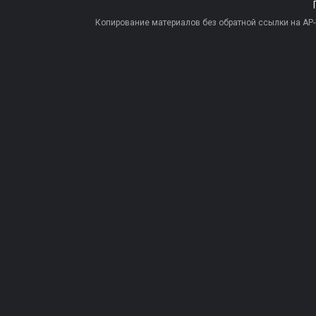
Копирование материалов без обратной ссылки на AP-PR