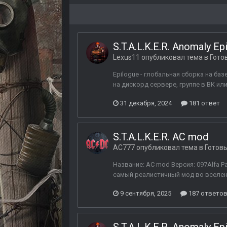
S.T.A.L.K.E.R. Anomaly Ep
Lexus11
опубликовал тема в
Гото
Epilogue - глобальная сборка на ба
на дискорд сервере, группе в ВК ил
31 декабря, 2024
181 ответ
S.T.A.L.K.E.R. AC mod
AC777
опубликовал тема в
Готов
Название: AC mod Версия: 097Alfa 
самый реалистичный мод во вселенн
9 сентября, 2025
187 ответо