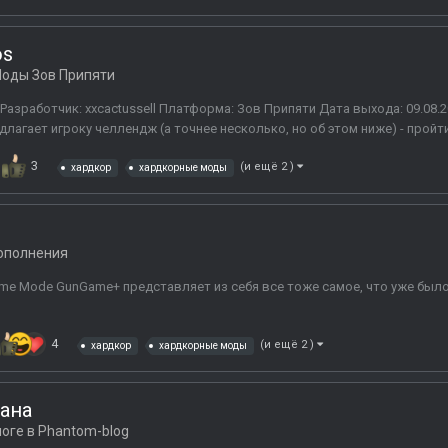
os
оды Зов Припяти
haos Разработчик: xxcactussell Платформа: Зов Припяти Дата выхода: 09.
агает игроку челлендж (а точнее несколько, но об этом ниже) - пройти 
3
(и ещё 2 )
хардкор
хардкорные моды
ополнения
 Mode GunGame+ представляет из себя все тоже самое, что уже было,
4
(и ещё 2 )
хардкор
хардкорные моды
рана
логе в
Phantom-blog