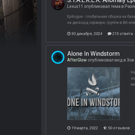
S.T.A.L.K.E.R. Anomaly Ep
Lexus11
опубликовал тема в
Разл
Epilogue - глобальная сборка на ба
на дискорд сервере, группе в ВК ил
30 декабря, 2024
213 ответа
Alone In Windstorm
AfterGlow
опубликовал мод в
Зов
На
зо
ми
19 марта, 2022
50 отзывов