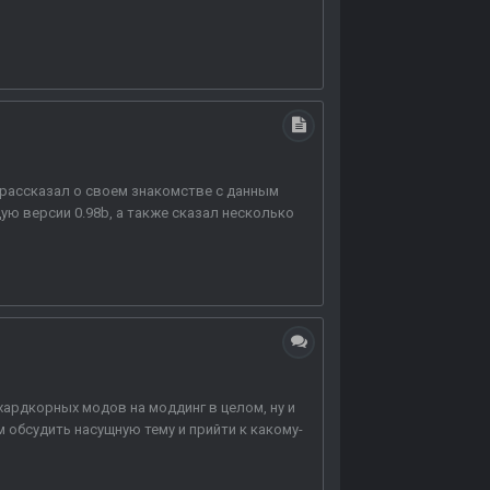
 я рассказал о своем знакомстве с данным
ю версии 0.98b, а также сказал несколько
хардкорных модов на моддинг в целом, ну и
 обсудить насущную тему и прийти к какому-