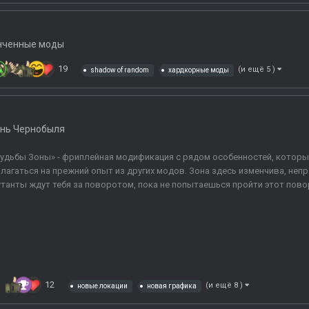
нченные моды
19
(и ещё 5 )
shadow of random
хардкорные моды
нь Чернобыля
удьбы Зоны» - фриплейная модификация с рядом особенностей, которые
лагаться на прежний опыт из других модов. Зона здесь изменчива, непр
танты ждут тебя за поворотом, пока не попытаешься пройти этот поворот
12
(и ещё 8 )
новые локации
новая графика