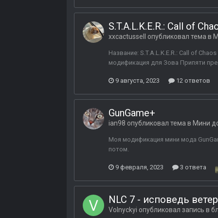
S.T.A.L.K.E.R.: Call of Cha
xxcactussell
опубликовал тема в
М
Название: S.T.A.L.K.E.R.: Call of C
модификация для Зова Припяти предл
9 августа, 2023
12 ответов
GunGame+
ian98
опубликовал тема в
Мини д
Моя модификация мини мода GunGame
потом.
9 февраля, 2023
3 ответа
NLC 7 - исповедь вете
Volnyckyi
опубликовал запись в б