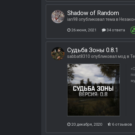
Shadow of Random
ian98
опубликовал тема в
Незако
26 июня, 2021
34 ответа
Судьба Зоны 0.8.1
sabbat8310
опубликовал мод в
Те
«С
по
му
20 декабря, 2020
6 отзывов