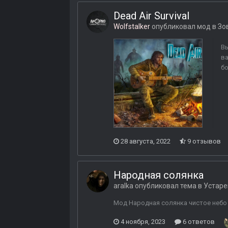
Dead Air Survival
Wolfstalker
опубликовал мод в
Зо
Вы
ва
бо
28 августа, 2022
9 отзывов
Народная солянка
aralka
опубликовал тема в
Устаре
Мод Народная солянка чистое небо
4 ноября, 2023
6 ответов