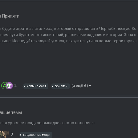
в Припяти
 будете играть за сталкера, который отправился в Чернобыльскую Зон
шем пути будет много испытаний, различные задания и истории. Зона оп
льше. Исследуйте каждый уголок, находите пути на новые территории, п
2
(и ещё 6 )
новый сюжет
фриплей
вшие темы
 над уровнем осадков выпадает около половины
3
хардкорные моды