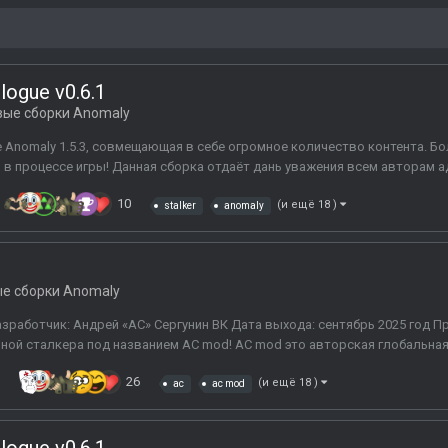
ilogue v0.6.1
вые сборки Anomaly
зе Anomaly 1.5.3, совмещающая в себе огромное количество контента. Б
и в процессе игры! Данная сборка отдаёт дань уважения всем авторам а
10
(и ещё 18 )
stalker
anomaly
ые сборки Anomaly
Разработчик: Андрей «АС» Сергунин ВК Дата выхода: сентябрь 2025 год
ой сталкера под названием АС mod! AC mod это авторская глобальная 
в
26
(и ещё 18 )
ac
ac mod