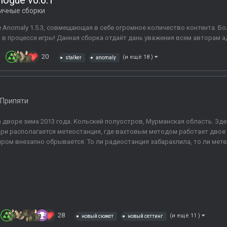
ilogue v0.6.1
ичные сборки
зе Anomaly 1.5.3, совмещающая в себе огромное количество контента. Б
и в процессе игры! Данная сборка отдаёт дань уважения всем авторам ад
20
(и ещё 18 )
stalker
anomaly
 Припяти
 дворе зима 2013 года. Кольский полуостров, Мурманская область. Зд
ри располагается метеостанция, где вахтовым методом работает двое
ром внезапно обрывается. То ли радиостанция забарахлила, то ли метел
28
(и ещё 11 )
новый сюжет
новый сеттинг