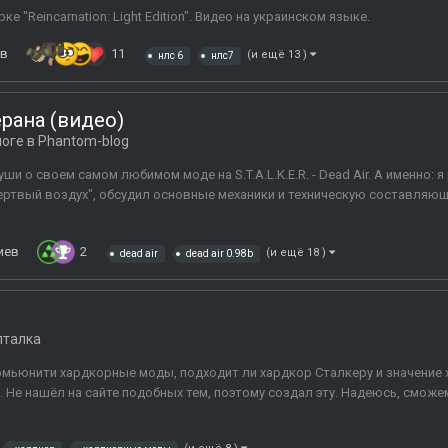
ке "Reincarnation: Light Edition". Видео на украинском языке.
ев
11
(и ещё 13 )
нлс 6
нлс7
ерана (видео)
логе в
Phantom-blog
и о своем самом любимом моде на S.T.A.L.K.E.R. - Dead Air. А именно:
ертвый воздух", обсудил основные механики и техническую составляющу
иев
2
(и ещё 18 )
dead air
dead air 0.98b
лталка
 комьюнити хардкорные моды, подходит ли хардкор Сталкеру и значение 
 Не нашёл на сайте подобных тем, поэтому создал эту. Надеюсь, сможем