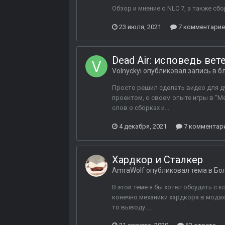
Обзор и мнение о NLC 7, а также сбор
23 июля, 2021
7 комментари
Dead Air: исповедь вет
Volnyckyi
опубликовал запись в б
Просто решил сделать видео для душ
проектом, о своем опыте игры в "М
слов о сборках и...
4 декабря, 2021
7 комментар
Хардкор и Сталкер
AmraWolf
опубликовал тема в
Бо
В этой теме я бы хотел обсудить с
конечно механики хардкора в модах.
то выводу....