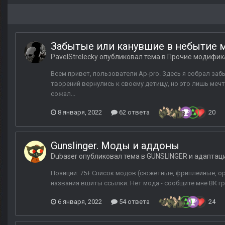
Забытые или канувшие в небытие
PavelStrelecky
опубликовал тема в
Прочие модифик
Всем привет, пользователи Ap-pro. Здесь я собрал заб
творений вернулись к своему детищу, но это лишь мечт
сожал...
8 января, 2022
62 ответа
20
Gunslinger. Моды и аддоны
Dubaser
опубликовал тема в
GUNSLINGER и адаптац
Позиций: 75+ Список модов (сюжетные, фриплейные, ор
названия вшиты ссылки. Нет мода - сообщите мне ВК г
6 января, 2022
54 ответа
24