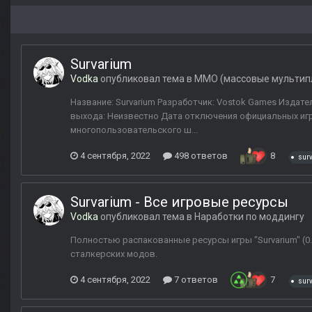
Survarium
Vodka
опубликовал тема в
MMО (массовые мультип
Название: Survarium Разработчик: Vostok Games Издател
выхода: Неизвестно Дата отключения официальных игр
многопользовательского ш...
4 сентября, 2022
498 ответов
8
sur
Survarium - Все игровые ресурсы
Vodka
опубликовал тема в
Наработки по моддингу
Полностью распакованные ресурсы игры "Survarium" (0
сталкерских модов.
4 сентября, 2022
7 ответов
7
sur