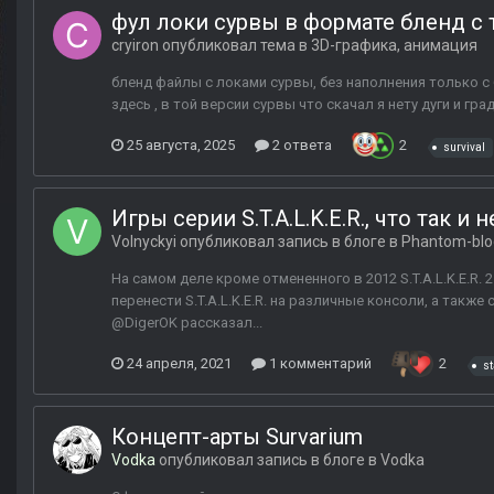
фул локи сурвы в формате бленд с 
cryiron
опубликовал тема в
3D-графика, анимация
бленд файлы с локами сурвы, без наполнения только с 
здесь , в той версии сурвы что скачал я нету дуги и гра
25 августа, 2025
2 ответа
2
survival
Игры серии S.T.A.L.K.E.R., что так и
Volnyckyi
опубликовал запись в блоге в
Phantom-blo
На самом деле кроме отмененного в 2012 S.T.A.L.K.E.R.
перенести S.T.A.L.K.E.R. на различные консоли, а такж
@DigerOK рассказал...
24 апреля, 2021
1 комментарий
2
st
Концепт-арты Survarium
Vodka
опубликовал запись в блоге в
Vodka