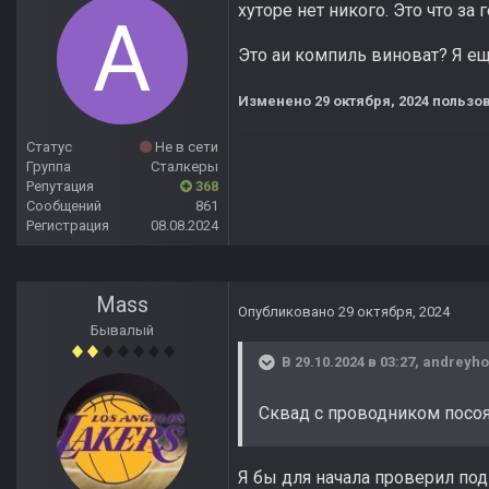
хуторе нет никого. Это что за
Это аи компиль виноват? Я ещ
Изменено
29 октября, 2024
пользов
Статус
Не в сети
Группа
Сталкеры
Репутация
368
Сообщений
861
Регистрация
08.08.2024
Mass
Опубликовано
29 октября, 2024
Бывалый
В 29.10.2024 в 03:27,
andreyho
Сквад с проводником посоя
Я бы для начала проверил под