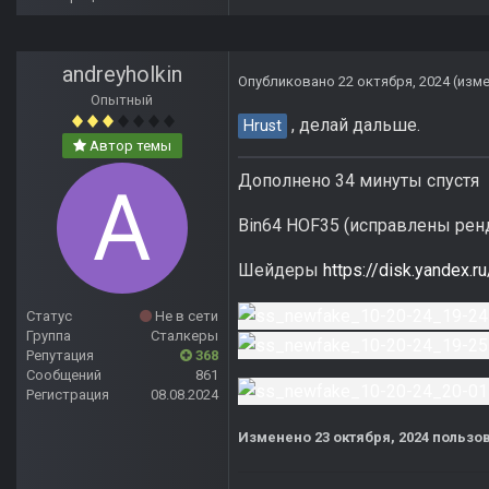
andreyholkin
Опубликовано
22 октября, 2024
(изм
Опытный
, делай дальше.
Hrust
Автор темы
Дополнено 34 минуты спустя
Bin64 HOF35 (исправлены рен
Шейдеры
https://disk.yande
Статус
Не в сети
Группа
Сталкеры
Репутация
368
Сообщений
861
Регистрация
08.08.2024
Изменено
23 октября, 2024
пользов