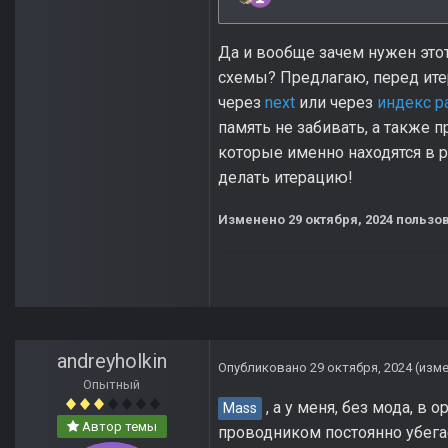
Да и вообще зачем нужен этот
схемы? Предлагаю, перед ите
через
next
или через
индекс р
память не забивать, а также 
которые именно находятся в 
делать итерацию!
Изменено
29 октября, 2024
пользов
andreyholkin
Опубликовано
29 октября, 2024
(изм
Опытный
, а у меня, без мода, в 
Mass
Автор темы
проводником постоянно убегае