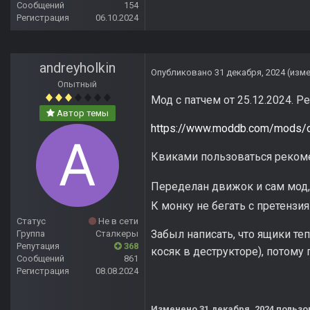
Сообщений
154
Регистрация
06.10.2024
andreyholkin
Опубликовано
31 декабря, 2024
(изм
Опытный
Мод с патчем от 25.12.2024. Р
Автор темы
https://www.moddb.com/mods/ol
Квиками пользоваться рекомен
Переделан движок и сам мод, 
К монку не бегать с претензия
Статус
Не в сети
Забыл написать, что ящики теп
Группа
Сталкеры
Репутация
368
косяк в деструкторе), потому п
Сообщений
861
Регистрация
08.08.2024
Изменено
31 декабря, 2024
пользов