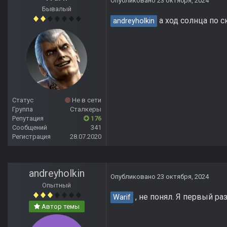
Опубликовано
23 октября, 2024
Бывалый
а ход солнца по 
andreyholkin
Статус
Не в сети
Группа
Сталкеры
Репутация
176
Сообщений
341
Регистрация
28.07.2020
andreyholkin
Опубликовано
23 октября, 2024
Опытный
, не понял. Я первый ра
Warif
Автор темы