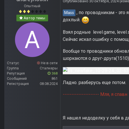
Опубликовано
30 октября, 2024
(изм
Опытный
, по проводникам - это 
Mass
Автор темы
дохлый.
Взял родные level.game, level
Сейчас искал ошибку с помощью
Вообще то проводники обновляю
шоркаются о друг-друга(1510)
Статус
Не в сети
Группа
Сталкеры
Репутация
368
Сообщений
861
Ладно. разберусь еще потом.
Регистрация
08.08.2024
--------------------- Мля, я сп
Я нашел недоделку у себя в дв