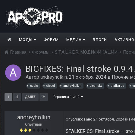
МОДЫ
ФОРУМ
МЕДИА
БЛОГИ
АКТИВНО
Главная
Форумы
S.T.A.L.K.E.R. МОДИФИКАЦИИ
Проч
BIGFIXES: Final stroke 0.9.4
Автор
andreyholkin
,
21 октября, 2024
в
Прочие м
scsfs
diesel
andreyholkin
clear sky
stalker cs
ч
Страница 1 из 2
1
2
ДАЛЕЕ
andreyholkin
Опубликовано
21 октября, 2024
(изм
Опытный
STALKER CS: Final stroke — э