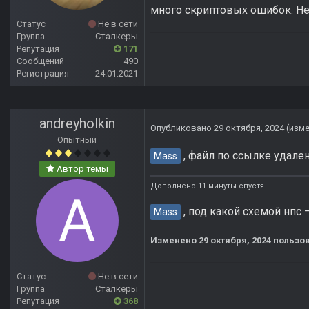
много скриптовых ошибок. Н
Статус
Не в сети
Группа
Сталкеры
Репутация
171
Сообщений
490
Регистрация
24.01.2021
andreyholkin
Опубликовано
29 октября, 2024
(изм
Опытный
, файл по ссылке удален
Mass
Автор темы
Дополнено 11 минуты спустя
, под какой схемой нпс 
Mass
Изменено
29 октября, 2024
пользов
Статус
Не в сети
Группа
Сталкеры
Репутация
368