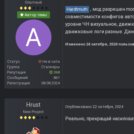
Опытный
, мод разрешен mon
Hardtmuth
Автор темы
совместимости конфигов автот
уровне ЧН визуальное, движко
движковые логи разные. Дан
Изменено
24 октября, 2024
пользов
Статус
Не в сети
Группа
Сталкеры
Репутация
368
Сообщений
861
Регистрация
08.08.2024
Hrust
Опубликовано
22 октября, 2024
New Project
Реально, прекращай насилова