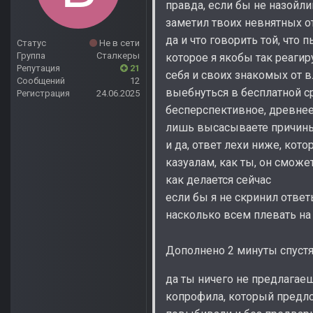
правда, если бы не назойли
заметил твоих невнятных о
да и что говорить той, что
Статус
Не в сети
Группа
Сталкеры
которое я якобы так реагир
Репутация
21
себя и своих знакомых от 
Сообщений
12
выебнуться в бесплатной с
Регистрация
24.06.2025
бесперспективное, древнее
лишь высасываете причины 
и да, ответ лехи ниже, кот
казуалам, как ты, он сможе
как делается сейчас
если бы я не скринил ответ
насколько всем плевать на
Дополнено 2 минуты спуст
да ты ничего не предлагаеш
копрофила, который предл