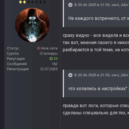
В 25.06.2025 в 21:55,
owo_Akir
На каждого встречного, от 
сразу видно - все видела и вс
так вот, мнения своего я ник
Статус
Не в сети
разбирается в той теме, на ко
Группа
Сталкеры
Репутация
53
Сообщений
162
Регистрация
12.07.2023
В 25.06.2025 в 21:55,
owo_Akir
что копались в настройках"
правда вот логи, которые сп
сделаны специально для тех,