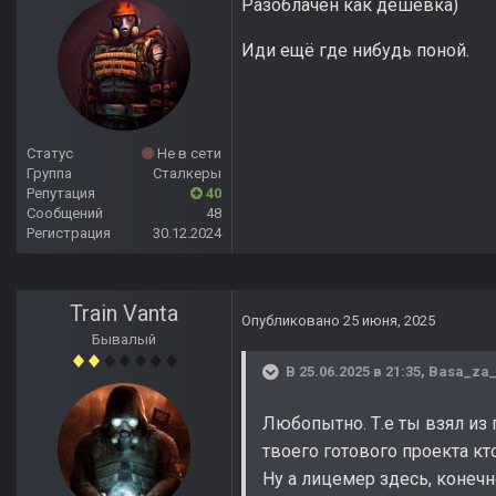
Разоблачен как дешёвка)
Иди ещё где нибудь поной.
Статус
Не в сети
Группа
Сталкеры
Репутация
40
Сообщений
48
Регистрация
30.12.2024
Train Vanta
Опубликовано
25 июня, 2025
Бывалый
В 25.06.2025 в 21:35,
Basa_za
Любопытно. Т.е ты взял из г
твоего готового проекта кт
Ну а лицемер здесь, конечно