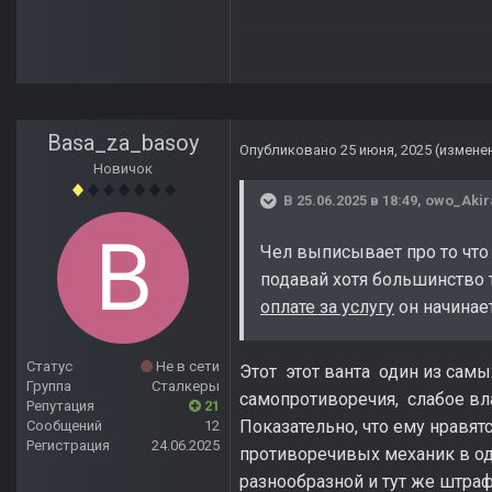
Basa_za_basoy
Опубликовано
25 июня, 2025
(измене
Новичок
В 25.06.2025 в 18:49,
owo_Akir
Чел выписывает про то что
подавай хотя большинство 
оплате за услугу
он начинае
Статус
Не в сети
Этот этот ванта один из самы
Группа
Сталкеры
самопротиворечия, слабое вл
Репутация
21
Показательно, что ему нравя
Сообщений
12
Регистрация
24.06.2025
противоречивых механик в од
разнообразной и тут же штраф