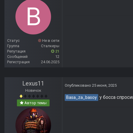
Статус
Не в сети
Группа
Сталкеры
Репутация
21
Сообщений
12
Регистрация
24.06.2025
Lexus11
Опубликовано
25 июня, 2025
Новичок
у босса спрос
Basa_za_basoy
Автор темы