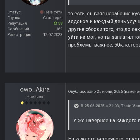
Статус
Не в сети
то есть, он взял нерабочие ку
Группа
Сталкеры
аддонов и каждый день улучша
Репутация
53
другие сборки того, что до 
Сообщений
162
Регистрация
12.07.2023
уйти не мог, но ты заплатил т
проблемы важнее, 50к, которы
owo_Akira
Опубликовано
25 июня, 2025
(измене
Новичок
В 25.06.2025 в 21:03,
Train Van
я же наверное на каждого 
На каждого встречного, от ко