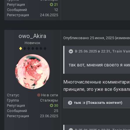
Репутация
21
Сообщений
12
Регистрация
24.06.2025
owo_Akira
Опубликовано
25 июня, 2025
(измене
Новичок
В 25.06.2025 в 22:31,
Train Van
так вот, мнения своего я н
Многочисленные комментарии 
принципе, это уже все буквал
Статус
Не в сети
Группа
Сталкеры
тык :з (Показать контент)
Репутация
30
Сообщений
25
Регистрация
23.06.2025