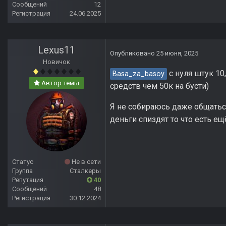
Сообщений
12
Регистрация
24.06.2025
Lexus11
Опубликовано
25 июня, 2025
Новичок
с нуля штук 10
Basa_za_basoy
Автор темы
средств чем 50к на бусти)
Я не собираюсь даже общатьс
деньги спиздят то что есть ещ
Статус
Не в сети
Группа
Сталкеры
Репутация
40
Сообщений
48
Регистрация
30.12.2024