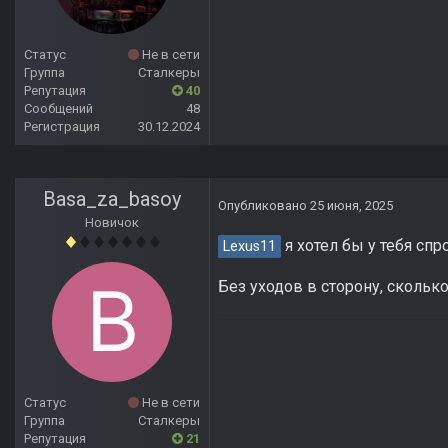
Статус
Не в сети
Группа
Сталкеры
Репутация
40
Сообщений
48
Регистрация
30.12.2024
Basa_za_basoy
Опубликовано
25 июня, 2025
Новичок
я хотел бы у тебя спр
Lexus11
Без уходов в сторону, скольк
Статус
Не в сети
Группа
Сталкеры
Репутация
21