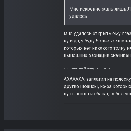
Мне искренне жаль лишь Лё
удалось
мне удалось открыть ему глаза
ну и да, я буду более компете
которых нет никакого толку и
нынешних вариаций скачивани
Дополнено 3 минуты спустя
АХАХАХА, заплатил на полоску 
другие нюансы, из-за которых
ну ты кншн и ебанат, соболез