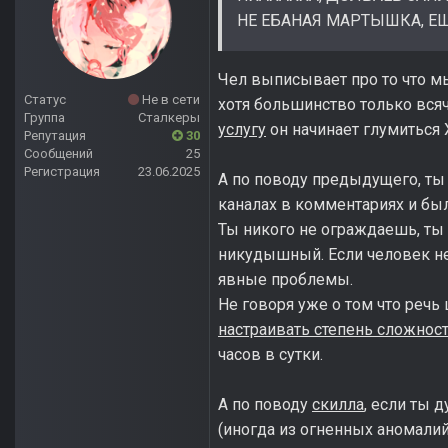
НЕ ЕБАНАЯ МАРТЫШКА, ЕЩ
Чел выписывает про то что м
Статус
Не в сети
хотя большинство только всяч
Группа
Сталкеры
услугу
он начинает глумиться 
Репутация
30
Сообщений
25
Регистрация
23.06.2025
А по поводу предыдущего, ты
каналах в комментариях и был
Ты никого не ограждаешь, ты
никудышный. Если человек не 
явные проблемы.
Не говоря уже о том что речь
настраивать степень сложнос
часов в сутки.
А по поводу
скилла
, если ты 
(иногда из огненных аномали