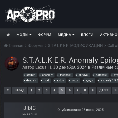
МОДЫ
ФОРУМ
МЕДИА
БЛОГИ
АКТИВНО
Главная
Форумы
S.T.A.L.K.E.R. МОДИФИКАЦИИ
Call 
S.T.A.L.K.E.R. Anomaly Epilo
Автор
Lexus11
,
30 декабря, 2024
в
Различные с
stalker
anomaly
modpack
survival
hardcore
ст
dead air
mod
addon
моды
аддон
anomaly 1.5.
1
2
3
4
5
6
7
8
9
НАЗАД
ДАЛЕЕ
JIbIC
Опубликовано
25 июня, 2025
Бывалый