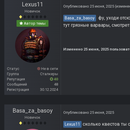
Lexus11
Опубликовано
25 июня, 2025
(измене
Новичок
фу, уходи отс
Basa_za_basoy
Автор темы
тут грязные варвары, смотрет
Изменено
25 июня, 2025
пользоват
Статус
Не в сети
Группа
Сталкеры
Репутация
40
Сообщений
48
Регистрация
30.12.2024
Basa_za_basoy
Опубликовано
25 июня, 2025
Новичок
сколько квестов ты 
Lexus11