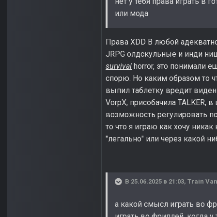
нет у тебя права играть в г
или мода
Права XDD В любой адекватной
JRPG олдскульные и инди ништя
survival
horror, это понимали е
спорю. Но каким образом то чт
выпил таблетку вредит виден
VorpX, присобачила TALKER, в
возможность регулировать под
то что я играю как хочу никак
"легально" или через какой ни
В 25.06.2025 в 21:03,
Train Van
а какой смысл играть во ф
играть во фриплей, когда у 