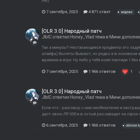
НИ)
7 сентября, 2025
4 871 ответ
модпак
[OLR 3.0] Народный патч
JIbIC
ответил
Honey_Vlad
тема в
Мини дополне
Так а минусы? Нестакающиеся предметы это заду
алайфа) Вылеты бывают, но редко и в основном 
времени в игре. Ну либо у тебя комп пентиум 1 без
7 сентября, 2025
1 966 ответов
1
[OLR 3.0] Народный патч
JIbIC
ответил
Honey_Vlad
тема в
Мини дополне
Если что - разговор с ним необязателен и нестраш
даст свою ЛР-300 и в сотый раз наведет на схрон
6 сентября, 2025
1 966 ответов
oblivion l