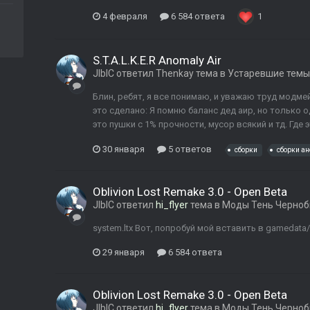
4 февраля
6 584 ответа
1
S.T.A.L.K.E.R Anomaly Air
JIbIC
ответил
Thenkay
тема в
Устаревшие темы
Блин, ребят, я все понимаю, и уважаю труд модмейк
это сделано: Я помню баланс дед аир, но только о
это пушки с 1% прочности, мусор всякий и тд. Где 
30 января
5 ответов
сборки
сборки а
Oblivion Lost Remake 3.0 - Open Beta
JIbIC
ответил
hi_flyer
тема в
Моды Тень Черно
system.ltx Вот, попробуй мой вставить в gamedata
29 января
6 584 ответа
Oblivion Lost Remake 3.0 - Open Beta
JIbIC
ответил
hi_flyer
тема в
Моды Тень Черно