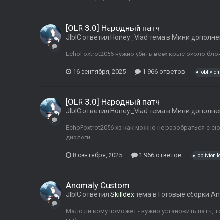
[OLR 3.0] Народный патч
JIbIC
ответил
Honey_Vlad
тема в
Мини дополне
EchoFoxtrot2056 нужно убить всех крыс около бло
16 сентября, 2025
1 966 ответов
oblivion
[OLR 3.0] Народный патч
JIbIC
ответил
Honey_Vlad
тема в
Мини дополне
EchoFoxtrot2056 хз как можно не разобраться с с
диалоги
8 сентября, 2025
1 966 ответов
oblivion l
Anomaly Custom
JIbIC
ответил
Skilldex
тема в
Готовые сборки A
Мало ли кому поможет - нужно установить патч, т