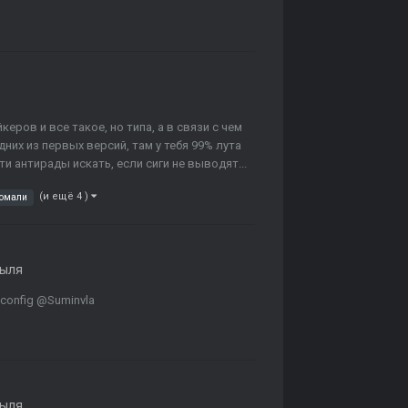
еров и все такое, но типа, а в связи с чем
дних из первых версий, там у тебя 99% лута
эти антирады искать, если сиги не выводят...
(и ещё 4 )
номали
быля
/config @Suminvla
быля