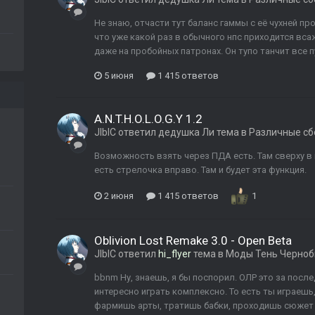
Не знаю, отчасти тут баланс гаммы с её чухней про
что уже какой раз в обычного нпс приходится вса
даже на пробойных патронах. Он тупо танчит все п
5 июня
1 415 ответов
A.N.T.H.O.L.O.G.Y 1.2
JIbIC
ответил
дедушка Ли
тема в
Различные сб
Возможность взять через ПДА есть. Там сверху в п
есть стрелочка вправо. Там и будет эта функция.
2 июня
1 415 ответов
1
Oblivion Lost Remake 3.0 - Open Beta
JIbIC
ответил
hi_flyer
тема в
Моды Тень Черно
bbnm Ну, знаешь, я бы поспорил. ОЛР это за посл
интересно играть комплексно. То есть ты играешь
фармишь арты, тратишь бабки, проходишь сюжет и 