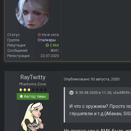
Статус
Не в сети
Группа
Сталкеры
+
Репутация
2 864
Сообщений
8041
Регистрация
22.07.2020
RayTwitty
Опубликовано
30 августа, 2020
Phantoms Zone
В 30.08.2020 в 11:20,
vlad8599
Автор темы
И что с оружием? Просто п
глушители и т.д.(Абакан, SIG
Не помню как в АМК было, игр