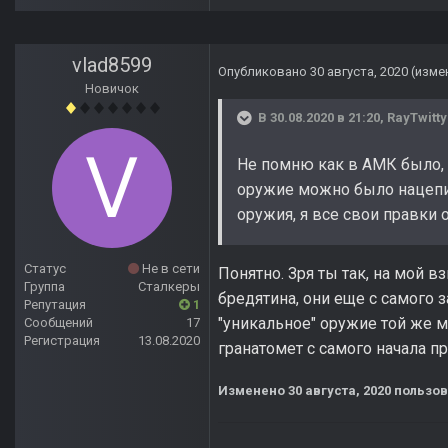
vlad8599
Опубликовано
30 августа, 2020
(изме
Новичок
В 30.08.2020 в 21:20,
RayTwitty
Не помню как в АМК было, и
оружие можно было нацепит
оружия, я все свои правки 
Статус
Не в сети
Понятно. Зря ты так, на мой в
Группа
Сталкеры
бредятина, они еще с самого 
Репутация
1
"уникальное" оружие той же мо
Сообщений
17
Регистрация
13.08.2020
гранатомет с самого начала пр
Изменено
30 августа, 2020
пользов