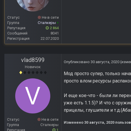
Статус
Не в сети
Группа
Сталкеры
+
Репутация
2 864
Сообщений
8041
Регистрация
22.07.2020
vlad8599
Опубликовано
30 августа, 2020
(изме
Новичок
Мод просто супер, только нач
просто влом ресурсы распак
И еще кое-что - были ли пере
уже есть 1.1.5)? И что с ору
прицелы, глушители и т.д.(Абак
Статус
Не в сети
Изменено
30 августа, 2020
пользов
Группа
Сталкеры
Репутация
1