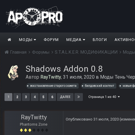
МОДЫ
ФОРУМ
МЕДИА
БЛОГИ
АКТИВНО
Главная
Форумы
S.T.A.L.K.E.R. МОДИФИКАЦИИ
Моды
Shadows Addon 0.8
Автор
RayTwitty
,
31 июля, 2020
в
Моды Тень Че
восстановление старого сюжета
билдовский контент
новые ф
Страница 1 из 40
1
2
3
4
5
6
ДАЛЕЕ
RayTwitty
Опубликовано
31 июля, 2020
(измене
Phantoms Zone