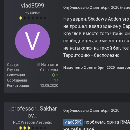
vlad8599
Опубликовано
2 сентября, 2020
(изме
Новичок
Не уверен, Shadows Addon это 
не прошел, взял задание у Ба
Круглов вместо того чтобы си
свободовцев, а вместо того, ч
не натыкался на такой баг, т
Территорию - бесполезно.
Статус
Не в сети
Изменено
2 сентября, 2020
пользов
Группа
Сталкеры
Репутация
1
Сообщений
17
Регистрация
13.08.2020
_professor_Sakhar
Опубликовано
2 сентября, 2020
ov_
проблема орига RMA. 
vlad8599
NLC Weapon Aesthetic
же сейв и всё.