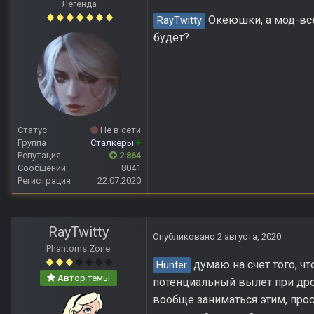
Легенда
Океюшки, а мод-все,
RayTwitty
будет?
Статус
Не в сети
Группа
Сталкеры
+
Репутация
2 864
Сообщений
8041
Регистрация
22.07.2020
RayTwitty
Опубликовано
2 августа, 2020
Phantoms Zone
думаю на счет того, ч
Hunter
Автор темы
потенциальный вылет при дроп
вообще заниматься этим, прос