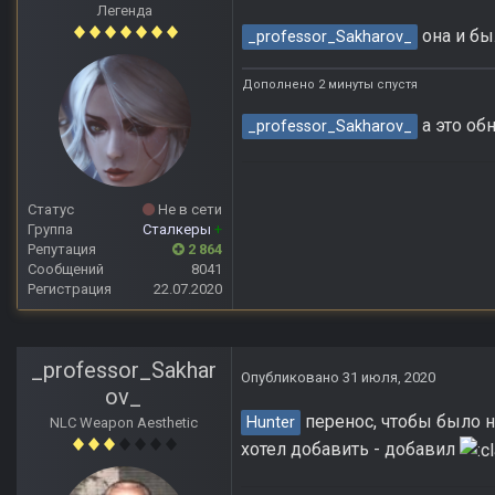
Легенда
она и бы
_professor_Sakharov_
Дополнено 2 минуты спустя
а это об
_professor_Sakharov_
Статус
Не в сети
Группа
Сталкеры
+
Репутация
2 864
Сообщений
8041
Регистрация
22.07.2020
_professor_Sakhar
Опубликовано
31 июля, 2020
ov_
перенос, чтобы было не
Hunter
NLC Weapon Aesthetic
хотел добавить - добавил