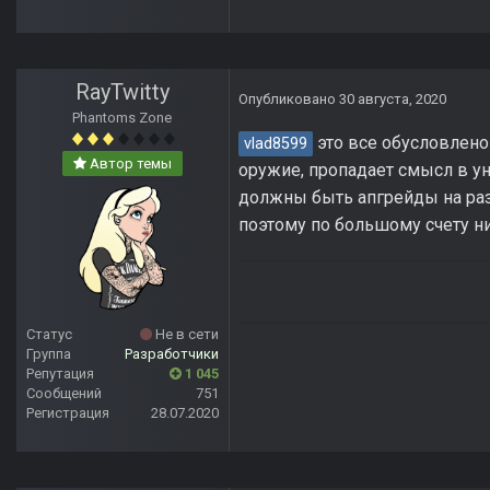
RayTwitty
Опубликовано
30 августа, 2020
Phantoms Zone
это все обусловлено
vlad8599
Автор темы
оружие, пропадает смысл в ун
должны быть апгрейды на ра
поэтому по большому счету ни
Статус
Не в сети
Группа
Разработчики
Репутация
1 045
Сообщений
751
Регистрация
28.07.2020