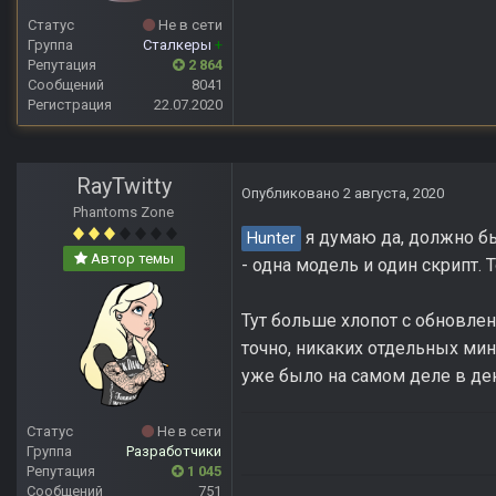
Статус
Не в сети
Группа
Сталкеры
+
Репутация
2 864
Сообщений
8041
Регистрация
22.07.2020
RayTwitty
Опубликовано
2 августа, 2020
Phantoms Zone
я думаю да, должно бы
Hunter
Автор темы
- одна модель и один скрипт. 
Тут больше хлопот с обновлен
точно, никаких отдельных мини
уже было на самом деле в дек
Статус
Не в сети
Группа
Разработчики
Репутация
1 045
Сообщений
751