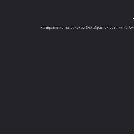
Копирование материалов без обратной ссылки на AP-PR