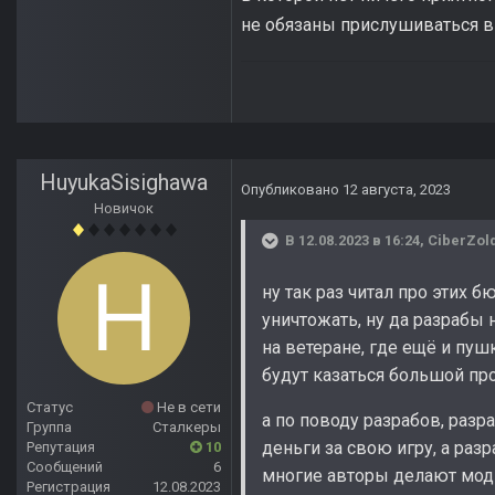
не обязаны прислушиваться в 
HuyukaSisighawa
Опубликовано
12 августа, 2023
Новичок
В 12.08.2023 в 16:24,
CiberZol
ну так раз читал про этих 
уничтожать, ну да разрабы 
на ветеране, где ещё и пу
будут казаться большой пр
Статус
Не в сети
а по поводу разрабов, раз
Группа
Сталкеры
деньги за свою игру, а раз
Репутация
10
Сообщений
6
многие авторы делают моды
Регистрация
12.08.2023