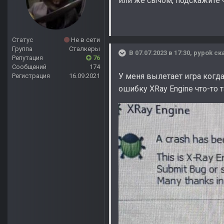
или же сычом, подскажите 
Статус
Не в сети
Группа
Сталкеры
В 07.07.2023 в 17:30,
pypok
ска
Репутация
76
Сообщений
174
У меня вылетает игра когд
Регистрация
16.09.2021
ошибку XRay Engine что-то 