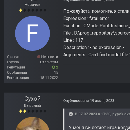
Новичок
Пожалуйста, помогите, я стал
Expression : fatal error
Function : CModelPool::Instanc
File : D:\prog_repository\sour
Line : 117
Description : <no expression>
Arguments : Can't find model fi
Статус
Не в сети
Группа
Сталкеры
Репутация
2
Сообщений
15
Регистрация
18.11.2022
Сухой
Опубликовано
19 июля, 2023
Бывалый
В 07.07.2023 в 17:30,
pypok
ска
У меня вылетает игра когд