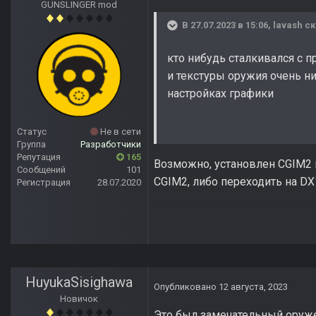
GUNSLINGER mod
В 27.07.2023 в 15:06,
lavash
ск
кто нибудь сталкивался с п
и текстуры оружия очень н
настройках графики
Статус
Не в сети
Группа
Разработчики
Репутация
165
Возможно, установлен CGIM2 и
Сообщений
101
CGIM2, либо переходить на DX
Регистрация
28.07.2020
HuyukaSisighawa
Опубликовано
12 августа, 2023
Новичок
Это был замечательный оруже