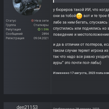
у бюреров такой ИИ, что когд
они за тобой
вот и те трое
Статус
Не в сети
лабе за ним бегать, спускаясь
Группа
Сталкеры
спустились или поднялись ко 
Репутация
1 596
Сообщений
2894
поведение и местоположение
Регистрация
09.04.2021
и да в отличии от полтеров, е
таком случае теряет игрока из
так что надо все равно уходит
ауры" это почти пол-лабы)
Изменено
17 августа, 2023
пользов
den21153
Опубликовано
28 августа, 2023