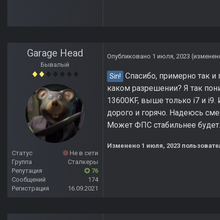
Garage Head
Опубликовано
1 июля, 2023
(изменен
Бывалый
Спасибо, примерно так и п
Sin!
каком разрешении? Я так поним
13600KF, выше только i7 и i9.
дорого и горячо. Надеюсь смен
Может ФПС стабильнее будет
Изменено
1 июля, 2023
пользовате
Статус
Не в сети
Группа
Сталкеры
Репутация
76
Сообщений
174
Регистрация
16.09.2021