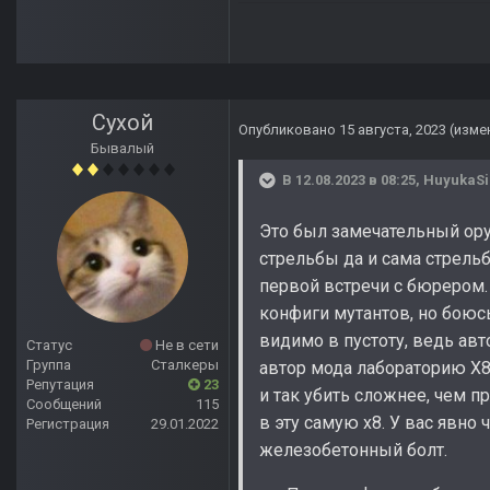
Сухой
Опубликовано
15 августа, 2023
(изме
Бывалый
В 12.08.2023 в 08:25,
HuyukaSi
Это был замечательный ору
стрельбы да и сама стрельб
первой встречи с бюрером. 
конфиги мутантов, но боюсь
видимо в пустоту, ведь авт
Статус
Не в сети
Группа
Сталкеры
автор мода лабораторию Х
Репутация
23
и так убить сложнее, чем п
Сообщений
115
в эту самую х8. У вас явно
Регистрация
29.01.2022
железобетонный болт.