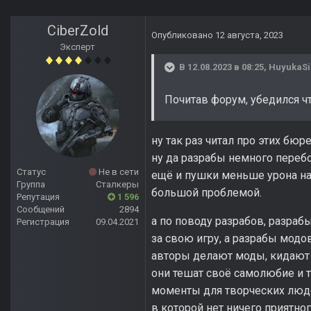
CiberZold
Опубликовано
12 августа, 2023
Эксперт
В 12.08.2023 в 08:25,
HuyukaSi
Почитав форум, убедился чт
ну так раз читал про этих бю
ну да разрабы немного перебо
Статус
Не в сети
ещё и пушки меньше урона нан
Группа
Сталкеры
большой проблемой.
Репутация
1 596
Сообщений
2894
а по поводу разрабов, разра
Регистрация
09.04.2021
за свою игру, а разрабы модо
авторы делают моды, кидают 
они тешат своё самолюбие и т
моменты для творческих людей
в которой нет ничего приятног