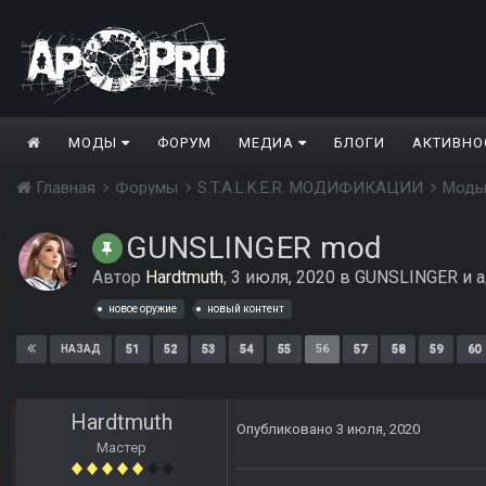
МОДЫ
ФОРУМ
МЕДИА
БЛОГИ
АКТИВНО
Главная
Форумы
S.T.A.L.K.E.R. МОДИФИКАЦИИ
Моды
GUNSLINGER mod
Автор
Hardtmuth
,
3 июля, 2020
в
GUNSLINGER и а
новое оружие
новый контент
51
52
53
54
55
56
57
58
59
60
НАЗАД
Hardtmuth
Опубликовано
3 июля, 2020
Мастер