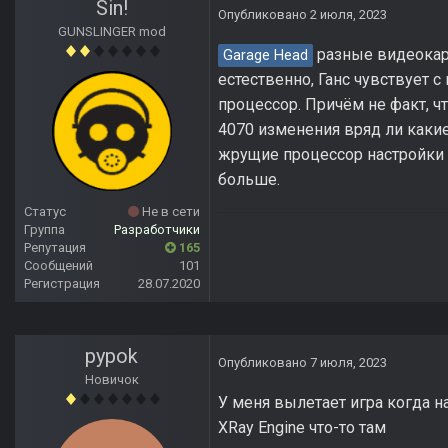
Sin!
Опубликовано
2 июля, 2023
GUNSLINGER mod
разные видеокарт
Garage Head
естественно, Ганс чувствует с
процессор. Причём не факт, ч
4070 изменения вряд ли каки
жрущие процессор настройки 
больше.
Статус
Не в сети
Группа
Разработчики
Репутация
165
Сообщений
101
Регистрация
28.07.2020
pypok
Опубликовано
7 июля, 2023
Новичок
У меня вылетает игра когда 
XRay Engine что-то там