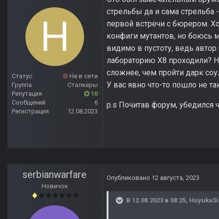
стрельбы да и сама стрельба -
первой встречи с бюрером. Хо
конфиги мутантов, но боюсь м
видимо в пустоту, ведь автор
лабораторию Х8 проходили? Н
сложнее, чем пройти дарк соу
Статус
Не в сети
У вас явно что-то пошло не т
Группа
Сталкеры
Репутация
10
Сообщений
6
p.s Почитав форум, убедился ч
Регистрация
12.08.2023
serbianwarfare
Опубликовано
12 августа, 2023
Новичок
В 12.08.2023 в 08:25,
HuyukaSi