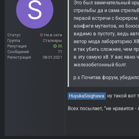
Это был замечательный ору
стрельбы да и сама стрельб
первой встречи с бюрером. 
конфиги мутантов, но боюсь
видимо в пустоту, ведь авт
Статус
Не в сети
Группа
Сталкеры
автор мода лабораторию Х
Репутация
35
и так убить сложнее, чем п
Сообщений
71
в эту самую х8. У вас явно
Регистрация
08.01.2021
железобетонный болт.
p.s Почитав форум, убедилс
ну такой вот т
HuyukaSisighawa
Всех посылает, "не нравится -