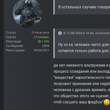
В остальных случаях говори
Статус
Не в сети
В 12.08.2023 в 16:44,
serbianw
Группа
Сталкеры
Репутация
1 596
Ну хз хз, человек чисто дл
Сообщений
2894
Регистрация
09.04.2021
остаётся только работа для
да нет никакого альтруизма и
процесс созидания или выход
"вещества" наркотического ти
получают признания или сидят
человека с древних времён, н
что общество этого не оценит,
чтоб слушать ваш фидбэк"