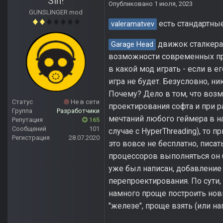
Sin!
Опубликовано
1 июля, 2023
GUNSLINGER mod
есть стандартные
valeramatvev
движок сталкера 
Garage Head
возможности современных пр
в какой мод играть - если в 
игра не будет. Безусловно, ни
Почему? Дело в том, что воз
Статус
Не в сети
проектирования софта и при р
Группа
Разработчики
мечтаний любого геймера в н
Репутация
165
Сообщений
101
случае с HyperThreading), то
Регистрация
28.07.2020
это вовсе не бесплатно, писат
процессоров выполняться он 
уже был написан, добавление
перепроектирования. По сути,
намного проще построить нов
"железе", проще взять (или на