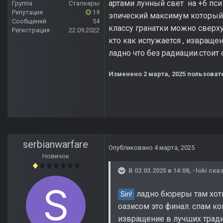
артами лунный свет на +6 пси
Группа
Сталкеры
Репутация
19
эпический максимум который 
Сообщений
54
классу гранатки можно сверху
Регистрация
22.09.2022
кто как испужается , извращен
ладно что без радиации.стоит о
Изменено
2 марта, 2025
пользовате
serbianwarfare
Опубликовано
4 марта, 2025
Новичок
В 02.03.2025 в 14:08,
-loki
сказ
ладно бюреры там хоть 
Sin!
оазисом это финал. спам ко
извращение в лучших тради