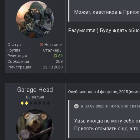
Может, квестиков в Припят
Разумеется!) Буду ждать обно
Статус
Не в сети
Группа
Сталкеры
Репутация
89
Сообщений
208
Регистрация
22.10.2020
Garage Head
Опубликовано
4 февраля, 2025
(изме
Бывалый
В 03.02.2025 в 14:40,
Sin!
сказ
Увы, иногда не могу себе о
Припять отсыпать еще, а то 