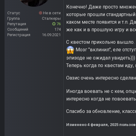
Конечно! Даже просто множес
Статус
Не в сети
которые прошли стандартный с
Группа
Сталкеры
каком месте появится и т.п. 
Репутация
76
же как и в прошлую игру и вс
Сообщений
174
Регистрация
16.09.2021
С квестом прикольно вышло. В
Мозг "вклинил", еле отступ
эпизоде не ожидал увидеть)))
Теперь когда по квестам иду, 
Оазис очень интересно сделан
Иногда воевать не с кем, опц
интересно когда не повоевать
Спасибо за обновление, клас
Изменено
4 февраля, 2025
пользов