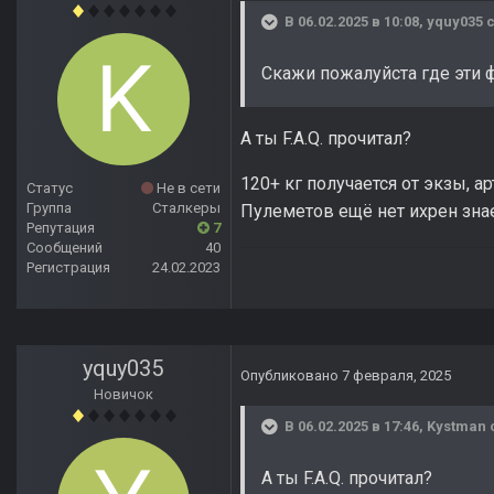
В 06.02.2025 в 10:08,
yquy035
с
Скажи пожалуйста где эти 
А ты F.A.Q. прочитал?
120+ кг получается от экзы, а
Статус
Не в сети
Группа
Сталкеры
Пулеметов ещё нет ихрен знает
Репутация
7
Сообщений
40
Регистрация
24.02.2023
yquy035
Опубликовано
7 февраля, 2025
Новичок
В 06.02.2025 в 17:46,
Kystman
А ты F.A.Q. прочитал?