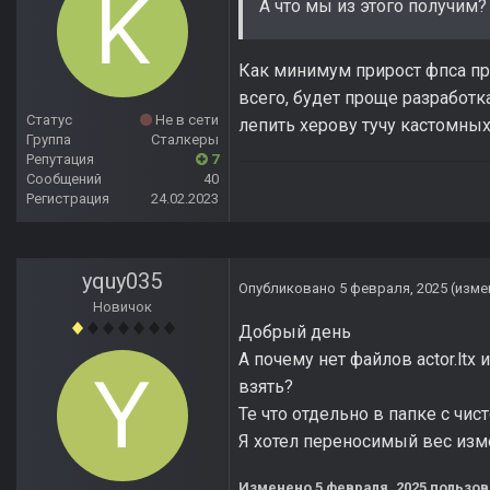
А что мы из этого получим?
Как минимум прирост фпса при
всего, будет проще разработк
Статус
Не в сети
лепить херову тучу кастомны
Группа
Сталкеры
Репутация
7
Сообщений
40
Регистрация
24.02.2023
yquy035
Опубликовано
5 февраля, 2025
(изме
Новичок
Добрый день
А почему нет файлов actor.ltx
взять?
Те что отдельно в папке с чист
Я хотел переносимый вес изм
Изменено
5 февраля, 2025
пользов