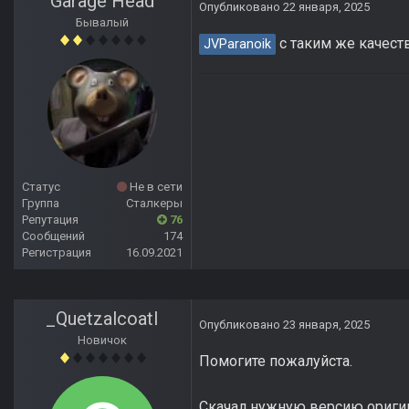
Garage Head
Опубликовано
22 января, 2025
Бывалый
с таким же качест
JVParanoik
Статус
Не в сети
Группа
Сталкеры
Репутация
76
Сообщений
174
Регистрация
16.09.2021
_Quetzalcoatl
Опубликовано
23 января, 2025
Новичок
Помогите пожалуйста.
Скачал нужную версию оригин