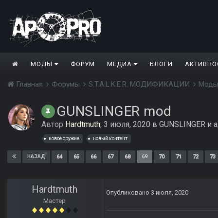
МОДЫ
ФОРУМ
МЕДИА
БЛОГИ
АКТИВНО
Главная
Форумы
S.T.A.L.K.E.R. МОДИФИКАЦИИ
Моды
GUNSLINGER mod
Автор
Hardtmuth
,
3 июля, 2020
в
GUNSLINGER и а
новое оружие
новый контент
64
65
66
67
68
69
70
71
72
73
НАЗАД
Hardtmuth
Опубликовано
3 июля, 2020
Мастер