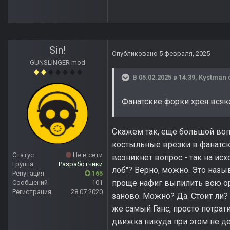
Sin!
Опубликовано
5 февраля, 2025
GUNSLINGER mod
В 05.02.2025 в 14:39,
Kystman
Фанатские форки хрея вся
Скажем так, еще большой воп
костыльные врезки в фанатски
Статус
Не в сети
возникнет вопрос - так на ис
Группа
Разработчики
лоб"? Верно, можно. Это назыв
Репутация
165
проще нафиг выпилить всю ор
Сообщений
101
Регистрация
28.07.2020
заново. Можно? Да. Стоит ли? А
же самый Ганс, просто потра
движка никуда при этом не ден