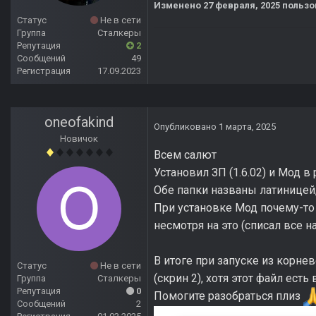
Изменено
27 февраля, 2025
пользо
Статус
Не в сети
Группа
Сталкеры
Репутация
2
Сообщений
49
Регистрация
17.09.2023
oneofakind
Опубликовано
1 марта, 2025
Новичок
Всем салют
Установил ЗП (1.6.02) и Мод в
Обе папки названы латиницей, 
При установке Мод почему-то 
несмотря на это (списал все 
В итоге при запуске из корнев
Статус
Не в сети
(скрин 2), хотя этот файл есть
Группа
Сталкеры
Репутация
0
Помогите разобраться плиз
Сообщений
2