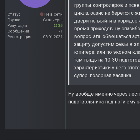
группы контролеров и псевд
цикла. оазис не берется с
Статус
Не в сети
Группа
Сталкеры
двери не выйти в коридор ч
Репутация
35
время приходов. ну спасиб
Сообщений
71
вопрос. ага .обвешаться ар
Регистрация
08.01.2021
защиту допустим севы в эп
юпитере. или по эконом кла
там тыщь на 10-30 подготов
характеристики у него отсто
супер. позорная васянка.
Ну вообще именно через лестн
подствольника под ноги ему з