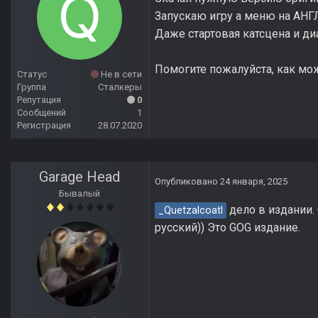
Запускаю игру а меню на АН
Даже стартовая катсцена и ди
Помогите пожалуйста, как мо
Статус
Не в сети
Группа
Сталкеры
Репутация
0
Сообщений
1
Регистрация
28.07.2020
Garage Head
Опубликовано
24 января, 2025
Бывалый
дело в издании. 
_Quetzalcoatl
русский)) Это GOG издание.