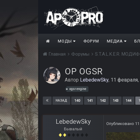
МОДЫ
ФОРУМ
МЕДИА
Б
Главная
Форумы
S.T.A.L.K.E.R. МО
ОP OGSR
Автор
LebedewSky
,
11 февраля,
ogsr engine
140
141
142
143
144
НАЗАД
LebedewSky
Опубликовано
11
Бывалый