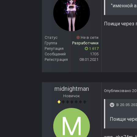
"именной а
Поищи через п
Статус
Не в сети
Группа
Разработчики
Репутация
1 617
Сообщений
1705
Регистрация
08.01.2021
midnightman
Опубликовано
20
Новичок
В 20.05.202
Поищи через