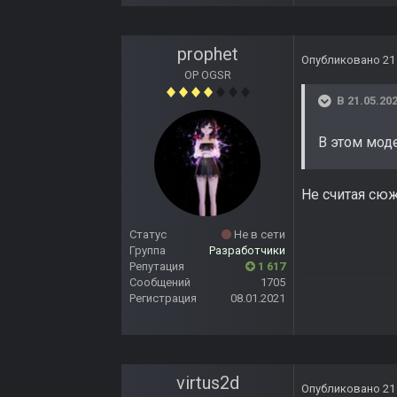
prophet
Опубликовано
21
OP OGSR
В 21.05.202
В этом мод
Не считая сюж
Статус
Не в сети
Группа
Разработчики
Репутация
1 617
Сообщений
1705
Регистрация
08.01.2021
virtus2d
Опубликовано
21