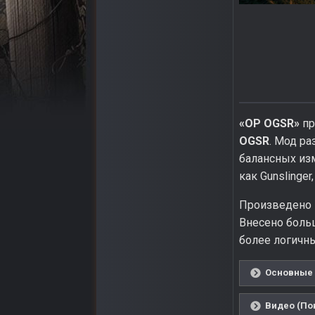
«OP OGSR»
пр
OGSR
. Мод р
балансных изм
как Gunslinger
Произведено 
Внесено боль
более логичны
Основные 
Видео (По