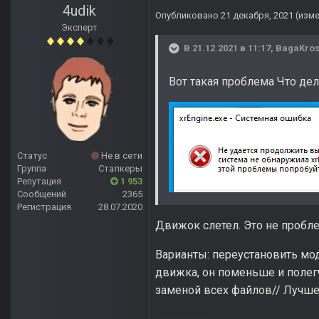
4udik
Опубликовано
21 декабря, 2021
(изм
Эксперт
В 21.12.2021 в 11:17,
BagaKro
Вот такая проблема Что дел
Статус
Не в сети
Группа
Сталкеры
Репутация
1 953
Сообщений
2365
Регистрация
28.07.2020
Движок слетел. Это не пробле
Варианты: переустановить мод
движка, он поменьше и полег
заменой всех файлов// Лучше