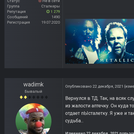
Статус
Не в сети
Группа
Сталкеры
Репутация
1 279
Сообщений
1490
Регистрация
19.07.2020
wadimk
Опубликовано
22 декабря, 2021
(изм
Бывалый
Вернулся в ТД. Так, на всяк 
из жалости аптечку. Он куда то
отдает пЫсталетку. Я уже и так
судьба...
Изменено
22 декабря, 2021
пользо