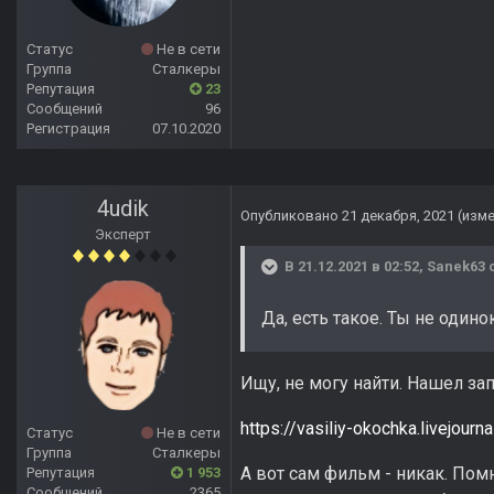
Статус
Не в сети
Группа
Сталкеры
Репутация
23
Сообщений
96
Регистрация
07.10.2020
4udik
Опубликовано
21 декабря, 2021
(изм
Эксперт
В 21.12.2021 в 02:52,
Sanek63
с
Да, есть такое. Ты не один
Ищу, не могу найти. Нашел за
https://vasiliy-okochka.livejour
Статус
Не в сети
Группа
Сталкеры
А вот сам фильм - никак. Пом
Репутация
1 953
Сообщений
2365