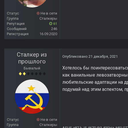
Статус
Не в сети
Группа
Сталкеры
Репутация
61
Сообщений
246
Регистрация
16.09.2020
Сталкер из
Опубликовано
21 декабря, 2021
прошлого
Хотелось бы поинтересоваться
Бывалый
как ванильные левозатворные 
любительские адаптации на др
подумай над этим аспектом, п
Статус
Не в сети
Группа
Сталкеры
ASUS z87-k, I5-4670 @3.40GHz, MSI GT