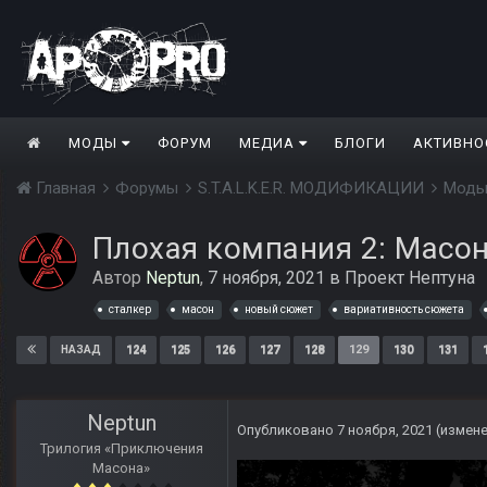
МОДЫ
ФОРУМ
МЕДИА
БЛОГИ
АКТИВНО
Главная
Форумы
S.T.A.L.K.E.R. МОДИФИКАЦИИ
Моды
Плохая компания 2: Масо
Автор
Neptun
,
7 ноября, 2021
в
Проект Нептуна
сталкер
масон
новый сюжет
вариативность сюжета
124
125
126
127
128
129
130
131
НАЗАД
Neptun
Опубликовано
7 ноября, 2021
(измен
Трилогия «Приключения
Масона»