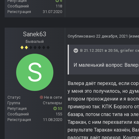
Репутация
6
Сообщений
118
Регистрация
31.07.2020
Sanek63
Опубликовано
22 декабря, 2021
(изм
Бывалый
В 21.12.2021 в 20:56,
griefer
ск
И маленький вопрос: Валерь
Валера даёт переход, если со
у меня это получилось, но ду
Статус
Не в сети
втором прохождении и я восп
Группа
Сталкеры
примерно так: КПК Борзого от
Репутация
53
базара, потом спас типа на эл
Сообщений
155
Регистрация
11.08.2020
Таракан, с ним перехватили ка
результате Таракан казнён, Ва
радостях даёт переход. Контра