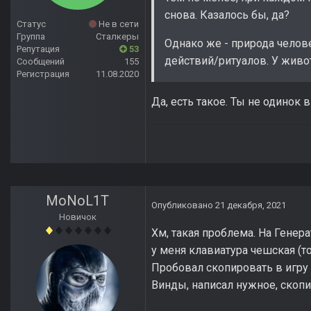
снова. Казалось бы, да?
Статус
Не в сети
Группа
Сталкеры
Однако же - природа челов
Репутация
53
действий/ритуалов. У живот
Сообщений
155
Регистрация
11.08.2020
Да, есть такое. Ты не одинок
MoNoL1T
Опубликовано
21 декабря, 2021
Новичок
Хм, такая проблема. На Генер
у меня клавиатура чешская (т
Пробовал скопировать в игру
Винды, написал нужное, скопи