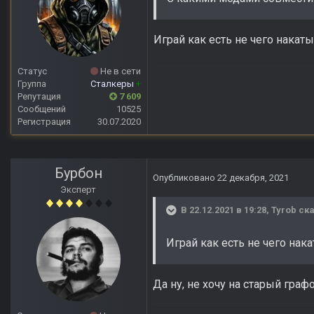
Играй как есть не чего накат
Статус
Не в сети
Группа
Сталкеры
+
Репутация
7 609
Сообщений
10525
Регистрация
30.07.2020
Бурбон
Опубликовано
22 декабря, 2021
Эксперт
В 22.12.2021 в 19:28,
Tyrob
ска
Играй как есть не чего нака
Да ну, не хочу на старый граф