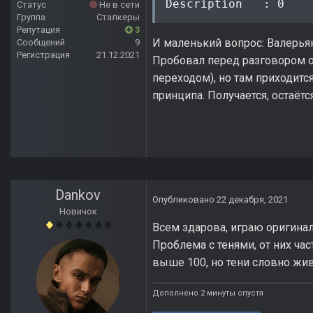
Description   : 0
Статус
Не в сети
Группа
Сталкеры
Репутация
3
И маленький вопрос: Валерьян 
Сообщений
9
Регистрация
21.12.2021
Пробовал перед разговором о
переходом), но там приходитс
принципа. Получается, остаётс
Dankov
Опубликовано
22 декабря, 2021
Новичок
Всем здарова, играю оригина
Проблема с тенями, от них ча
выше 100, но тени словно жи
Дополнено 2 минуты спустя