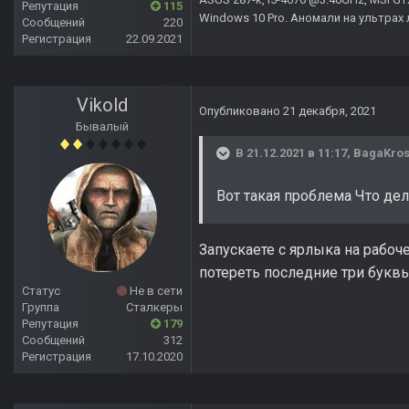
Репутация
115
Windows 10 Pro. Аномали на ультрах 
Сообщений
220
Регистрация
22.09.2021
Vikold
Опубликовано
21 декабря, 2021
Бывалый
В 21.12.2021 в 11:17,
BagaKro
Вот такая проблема Что дел
Запускаете с ярлыка на рабоч
потереть последние три буквы 
Статус
Не в сети
Группа
Сталкеры
Репутация
179
Сообщений
312
Регистрация
17.10.2020