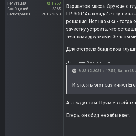
Репутация
1 953
Вариантов масса. Оружие с гл
Сообщений
2365
LR-300 "Анаконда" с глушите
Регистрация
28.07.2020
решения. Нет навыка - тогда о
зачистку устроить, что оставш
лучшими друзьями. Зелеными т
Для отстрела бандюков глушит
Дополнено 2 минуты спустя
В 22.12.2021 в 17:55,
Sanek63
с
И это, я в этот раз кинул Е
Ага, ждут там. Прям с хлебом
Егерь, он обид не забывает.