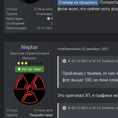
Полность
Сталкер из прошлого
фоне всех ,что сейчас есть 
Статус
Не в сети
Группа
Сталкеры
Репутация
0
Сообщений
2
Регистрация
19.11.2021
Neptun
Опубликовано
22 декабря, 2021
Трилогия «Приключения
Масона»
В 22.12.2021 в 10:13,
Dankov
с
Автор темы
Проблема с тенями, от них 
фпс выше 100, но тени сло
Это оригинал ЗП, я графики не
В 22.12.2021 в 10:13,
Dankov
с
Статус
Не в сети
Группа
Разработчики