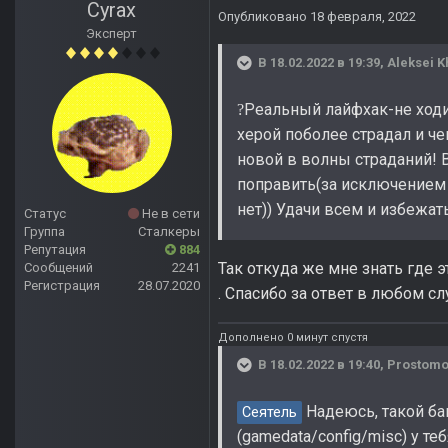
Cyrax
Опубликовано
18 февраля, 2022
Эксперт
В 18.02.2022 в 19:39,
Aleksei K
Реальный лайфхак-не ходи т
?
херой поболее страдал и ч
новой в волны страданий! В
поправить(за исключением 
нет)) Удачи всем и избежат
Статус
Не в сети
Группа
Сталкеры
Репутация
884
Так откуда же мне знать где э
Сообщений
2241
Регистрация
28.07.2020
. Спасибо за ответ в любом сл
Дополнено 0 минут спустя
В 18.02.2022 в 19:40,
Prostom
Надеюсь, такой ба
Сеятель
(gamedata/config/misc) у т