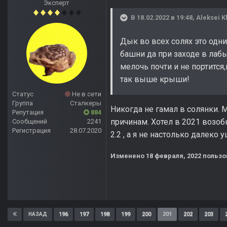
Эксперт
В 18.02.2022 в 19:48,
Aleksei K
Дык во всех солях это одни
башни да при заходе в лабы
мелочь почти и не портится,
так выше крыши!
Статус
Не в сети
Группа
Сталкеры
Никогда не гамал в солянки. 
Репутация
884
причинам. Хотел в 2021 возоб
Сообщений
2241
Регистрация
28.07.2020
2.2 , а я не настолько далеко
Изменено
18 февраля, 2022
пользо
196
197
198
199
200
201
202
203
НАЗАД