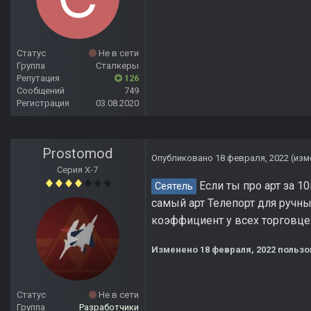
Статус
Не в сети
Группа
Сталкеры
Репутация
126
Сообщений
749
Регистрация
03.08.2020
Prostomod
Опубликовано
18 февраля, 2022
(изм
Серия Х-7
Если ты про арт за 10
Сеятель
самый арт Телепорт для ручны
коэффициент у всех торговце
Изменено
18 февраля, 2022
пользо
Статус
Не в сети
Группа
Разработчики