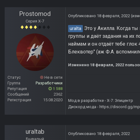
Prostomod
Опубликовано
18 февраля, 2022
(изм
Серия Х-7
Это у Акилла. Когда ты
uralta
группы и даёт задания на их 
наймам и он отдаёт тебе глок
Блеквотер" (аж Ф.А. вспомнил
Изменено
18 февраля, 2022
пользо
Статус
Не в сети
Группа
Разработчики
Репутация
1 588
Сообщений
2362
Регистрация
15.08.2020
Мод в разработке -
X-7: Эпицентр
Дискорд мода -
https://discord.gg/
uraltab
Опубликовано
18 февраля, 2022
Бывалый