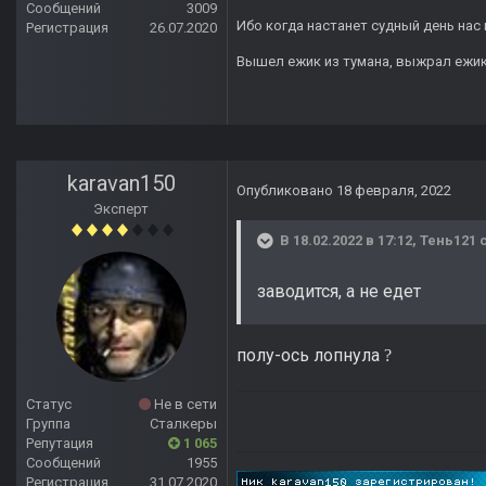
Сообщений
3009
Ибо когда настанет судный день нас 
Регистрация
26.07.2020
Вышел ежик из тумана, выжрал ежик п
karavan150
Опубликовано
18 февраля, 2022
Эксперт
В 18.02.2022 в 17:12,
Тень121
с
заводится, а не едет
полу-ось лопнула
?
Статус
Не в сети
Группа
Сталкеры
Репутация
1 065
Сообщений
1955
Регистрация
31.07.2020