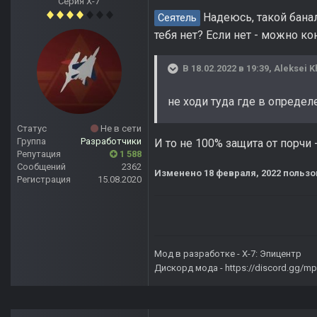
Серия Х-7
Надеюсь, такой банал
Сеятель
тебя нет? Если нет - можно к
В 18.02.2022 в 19:39,
Aleksei K
не ходи туда где в определ
Статус
Не в сети
Группа
Разработчики
И то не 100% защита от порчи 
Репутация
1 588
Сообщений
2362
Изменено
18 февраля, 2022
пользо
Регистрация
15.08.2020
Мод в разработке -
X-7: Эпицентр
Дискорд мода -
https://discord.gg/