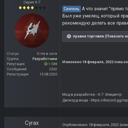
Серия Х-7
А что значит "прямо 
Сеятель
Был уже умелец, который прав
рекомендую делать все правк
правка торговли (Показать к
Статус
Не в сети
Группа
Разработчики
Изменено
18 февраля, 2022
пользо
Репутация
1 588
Сообщений
2362
Регистрация
15.08.2020
Мод в разработке -
X-7: Эпицентр
Дискорд мода -
https://discord.gg/
Cyrax
Опубликовано
18 февраля, 2022
(изм