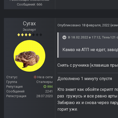
Сообщений: 666
Cyrax
Опубликовано
18 февраля, 2022
(изм
Эксперт
В 18.02.2022 в 17:12,
Тень121
с
Камаз на АТП не едет, заво
Снять с ручника (клавиша пры
Статус
Не в сети
Дополнено 1 минуту спустя
Группа
Сталкеры
Репутация
884
Кто знает как обойти скрипт п
Сообщений
2241
раз гружусь и все равно арты 
Регистрация
28.07.2020
Забираю их и снова через пару
горит уже.