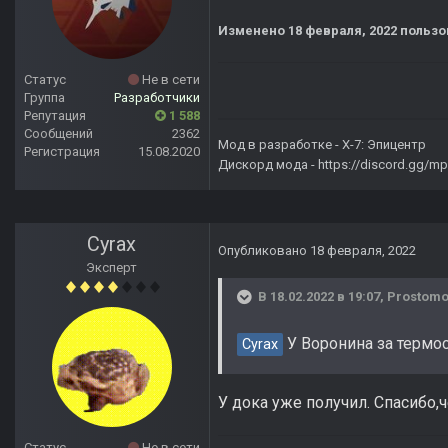
Изменено
18 февраля, 2022
пользо
Статус
Не в сети
Группа
Разработчики
Репутация
1 588
Сообщений
2362
Мод в разработке -
X-7: Эпицентр
Регистрация
15.08.2020
Дискорд мода -
https://discord.gg/
Cyrax
Опубликовано
18 февраля, 2022
Эксперт
В 18.02.2022 в 19:07,
Prostom
У Воронина за термос
Cyrax
У дока уже получил. Спасибо,
Статус
Не в сети