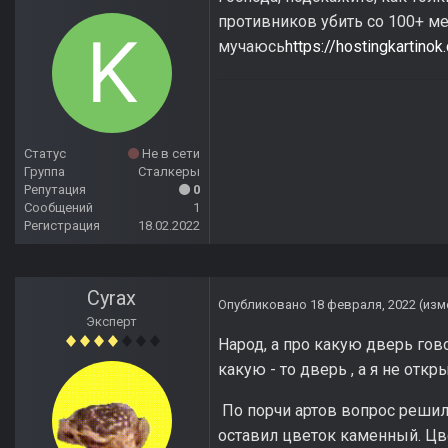
противников убить со 100+ мет
мучаюсь
https://hostingkarti
Статус
Не в сети
Группа
Сталкеры
Репутация
0
Сообщений
1
Регистрация
18.02.2022
Cyrax
Опубликовано
18 февраля, 2022
(изм
Эксперт
Народ, а про какую дверь гово
какую - то дверь , а я не откр
По порчи артов вопрос решил 
оставил цветок каменный. Цве