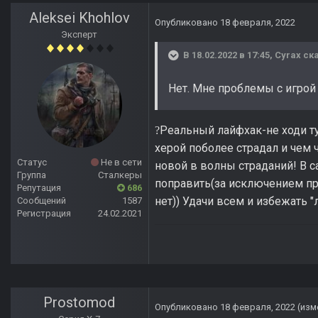
Aleksei Khohlov
Опубликовано
18 февраля, 2022
Эксперт
В 18.02.2022 в 17:45,
Cyrax
ска
Нет. Мне проблемы с игрой 
Реальный лайфхак-не ходи туд
?
херой поболее страдал и чем 
Статус
Не в сети
новой в волны страданий! В с
Группа
Сталкеры
поправить(за исключением пр
Репутация
686
нет)) Удачи всем и избежать "
Сообщений
1587
Регистрация
24.02.2021
Prostomod
Опубликовано
18 февраля, 2022
(изм