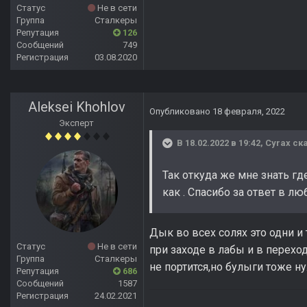
Статус
Не в сети
Группа
Сталкеры
Репутация
126
Сообщений
749
Регистрация
03.08.2020
Aleksei Khohlov
Опубликовано
18 февраля, 2022
Эксперт
В 18.02.2022 в 19:42,
Cyrax
ска
Так откуда же мне знать где
как . Спасибо за ответ в лю
Дык во всех солях это одни и 
Статус
Не в сети
при заходе в лабы и в перехо
Группа
Сталкеры
не портится,но булыги тоже ну
Репутация
686
Сообщений
1587
Регистрация
24.02.2021