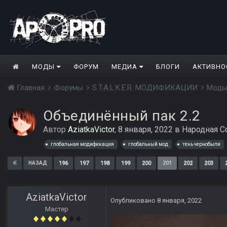
МОДЫ
ФОРУМ
МЕДИА
БЛОГИ
АКТИВНО
Главная
Форумы
S.T.A.L.K.E.R. МОДИФИКАЦИИ
Моды
Объединённый пак 2.2
Автор
AziatkaVictor
,
8 января, 2022
в
Народная С
глобальная модификация
глобальный мод
тень чернобыля
196
197
198
199
200
201
202
203
НАЗАД
AziatkaVictor
Опубликовано
8 января, 2022
Мастер