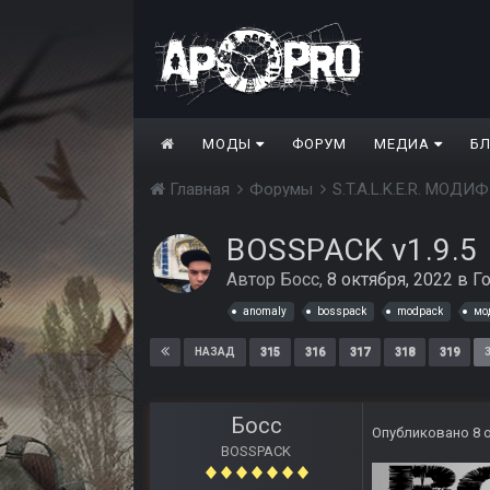
МОДЫ
ФОРУМ
МЕДИА
Б
Главная
Форумы
S.T.A.L.K.E.R. МО
BOSSPACK v1.9.5
Автор
Босс
,
8 октября, 2022
в
Г
anomaly
bosspack
modpack
мо
315
316
317
318
319
НАЗАД
Босс
Опубликовано
8 
BOSSPACK