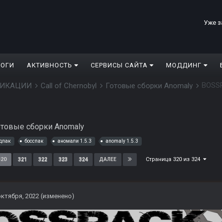
Уже з
ЛОГИ
АКТИВНОСТЬ
СЕРВИСЫ САЙТА
МОДДИНГ
BOSSP
ДИФИКАЦИИ
Call of Chernobyl
Готовые сборки Anomaly
отовые сборки Anomaly
дпак
босспак
аномали 1.5.3
anomaly 1.5.3
Страница 320 из 324
320
321
322
323
324
ДАЛЕЕ
октября, 2022
(изменено)