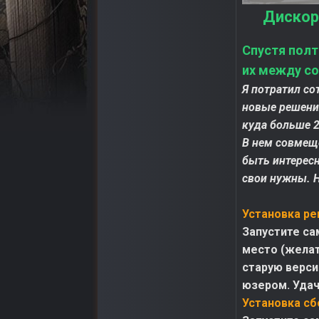
Дискор
Спустя полт
их между со
Я потратил со
новые решения
куда больше 2
В нем совмещ
быть интерес
свои нужны. 
Установка ре
Запустите са
место (желат
старую верси
юзером. Удач
Установка сб