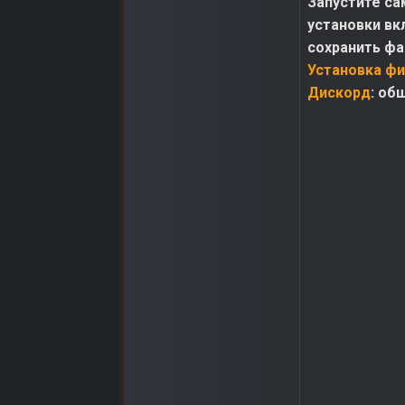
Запустите са
установки вк
сохранить фай
Установка фи
Дискорд
: об