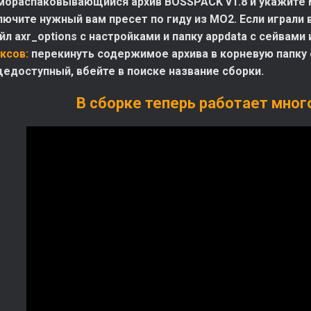
мораспаковывающийся архив BOSSPACK v1.8 и укажите ме
лючите нужный вам пресет по гиду из МО2. Если играли
л axr_options с настройками и папку appdata с сейвами 
ксов:
перекинуть содержимое архива в корневую папку с
щедоступный, вбейте в поиске название сборки.
В сборке теперь работает мног