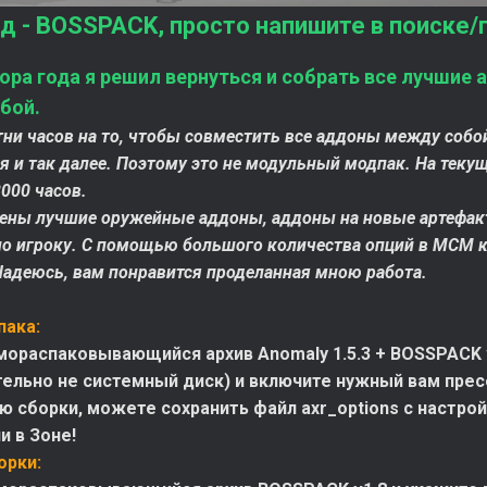
д - BOSSPACK, просто напишите в поиске/
ора года я решил вернуться и собрать все лучшие
бой.
тни часов на то, чтобы совместить все аддоны между соб
 и так далее. Поэтому это не модульный модпак. На текущ
000 часов.
ены лучшие оружейные аддоны, аддоны на новые артефакты
но игроку. С помощью большого количества опций в МСМ 
Надеюсь, вам понравится проделанная мною работа.
пака:
мораспаковывающийся архив Anomaly 1.5.3 + BOSSPACK 
ельно не системный диск) и включите нужный вам пресет
ю сборки, можете сохранить файл axr_options с настройк
и в Зоне!
орки: