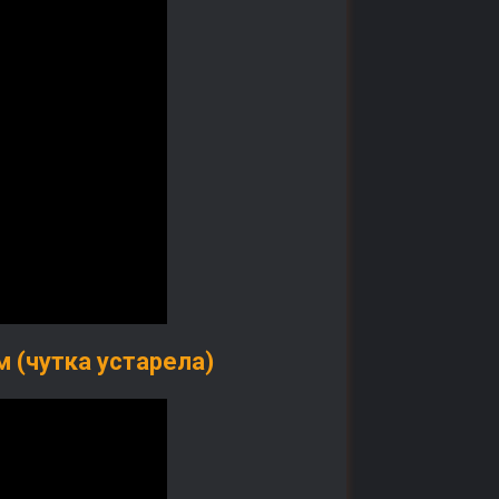
 (чутка устарела)