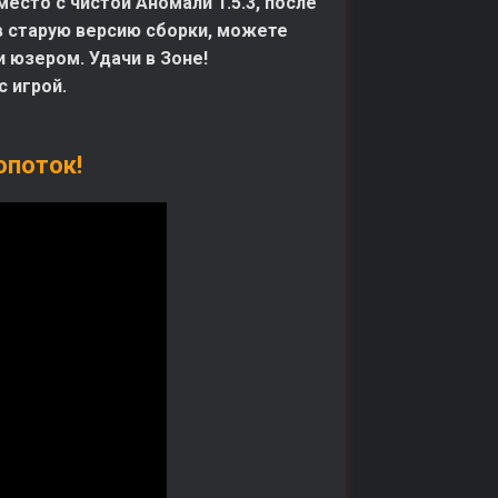
сто с чистой Аномали 1.5.3, после
 в старую версию сборки, можете
и юзером. Удачи в Зоне!
 игрой.
опоток!