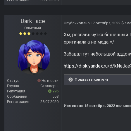
DarkFace
Опубликовано
17 октября, 2022
(изм
Опытный
Хм, респавн чутка бешенный. 
оригинала а не мода =/
Забацал тут небольшой аддон
https://disk.yandex.ru/d/kNeJa
Показать контент
Статус
Не в сети
Группа
Сталкеры
Репутация
296
Сообщений
558
Регистрация
28.07.2020
Изменено
18 октября, 2022
пользов