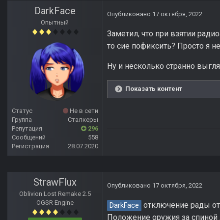
DarkFace
Опубликовано
17 октября, 2022
Опытный
Заметил, что при взятии ради
то сие пофиксить? Просто я н
Ну и несколько странно выгл
Показать контент
Статус
Не в сети
Группа
Сталкеры
Репутация
296
Сообщений
558
Регистрация
28.07.2020
StrawFlux
Опубликовано
17 октября, 2022
Oblivion Lost Remake 2.5
OGSR Engine
отключение рады от 
DarkFace
Положение оружия за спиной 