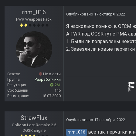
rnm_016
Опубликовано
17 октября, 2022
FWR Weapons Pack
Я насколько помню, в ОГСМ ж
А FWR под OGSR тут с РМА ада
1. Были ли поправлены некот
2. Завезли ли новые перчатк
Статус
Не в сети
Группа
Разработчики
Репутация
261
Сообщений
145
Регистрация
18.07.2020
StrawFlux
Опубликовано
17 октября, 2022
Oblivion Lost Remake 2.5
OGSR Engine
всё так, перчатки к
rnm_016