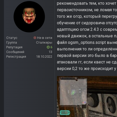
рекомендовать тем, кто хочет
первоисточником, не ломая то
того же огср, который перег
обучение от сидоровича отсут
адаптпцию огсм 2.4.3 с совр
новый движок, а остальные 
Статус
Не в сети
файл ogsm_options.script выне
Группа
Сталкеры
Репутация
6
выполнения то ли определённог
Сообщений
13
первой версии это было в бар
Регистрация
18.10.2022
атаковали гг, если квест не с
версии 0,2 то же происходит у