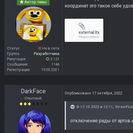
Автор темы
координат это такое себе удо
external.ltx
Недоступно
Статус
Не в сети
Группа
Разработчики
Репутация
2 121
Сообщений
1146
Регистрация
19.03.2021
DarkFace
Опубликовано
17 октября, 2022
Опытный
В 17.10.2022 в 12:11,
StrawFlu
отключение рады от артов 