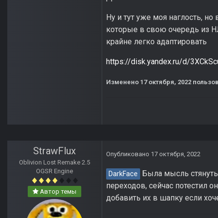
Ну и тут уже моя наглость, н
которые в свою очередь из НЛ
крайне легко адаптировать
https://disk.yandex.ru/d/3XCk
Изменено
17 октября, 2022
пользов
StrawFlux
Опубликовано
17 октября, 2022
Oblivion Lost Remake 2.5
OGSR Engine
Была мысль стянуть 
DarkFace
переходов, сейчас потестил он
Автор темы
добавить их в шапку если хоч