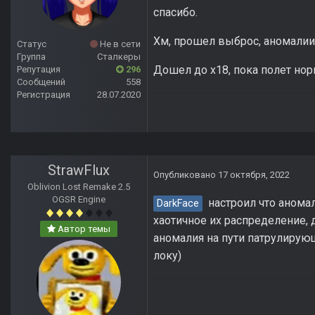
спасибо.
Хм, прошел выброс, аномалии
Статус
Не в сети
Группа
Сталкеры
Дошел до х18, пока полет но
Репутация
296
Сообщений
558
Регистрация
28.07.2020
StrawFlux
Опубликовано
17 октября, 2022
Oblivion Lost Remake 2.5
OGSR Engine
настроил что анома
DarkFace
хаотичное их распределение, 
Автор темы
аномалия на пути патрулирующ
локу)