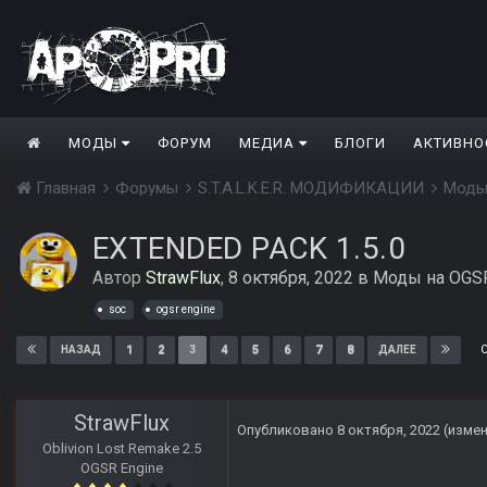
МОДЫ
ФОРУМ
МЕДИА
БЛОГИ
АКТИВНО
Главная
Форумы
S.T.A.L.K.E.R. МОДИФИКАЦИИ
Моды
EXTENDED PACK 1.5.0
Автор
StrawFlux
,
8 октября, 2022
в
Моды на OGSR
soc
ogsr engine
1
2
3
4
5
6
7
8
НАЗАД
ДАЛЕЕ
StrawFlux
Опубликовано
8 октября, 2022
(изме
Oblivion Lost Remake 2.5
OGSR Engine