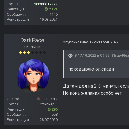
Группа
Разработчики
Репутация
2 121
Сообщений
1146
Регистрация
19.03.2021
DarkFace
Опубликовано
17 октября, 2022
Опытный
В 17.10.2022 в 09:55,
StrawFlu
поковыряю ол.спавн
Да там дел на 2-3 минуты если
Но пока желания особо нет.
Статус
Не в сети
Группа
Сталкеры
Репутация
296
Сообщений
558
Регистрация
28.07.2020