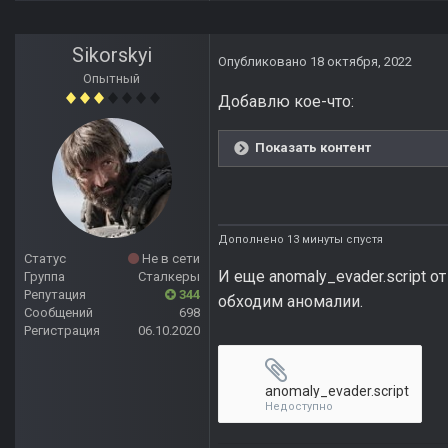
Sikorskyi
Опубликовано
18 октября, 2022
Опытный
Добавлю кое-что:
Показать контент
Дополнено 13 минуты спустя
Статус
Не в сети
И еще anomaly_evader.script от
Группа
Сталкеры
Репутация
344
обходим аномалии.
Сообщений
698
Регистрация
06.10.2020
anomaly_evader.script
Недоступно