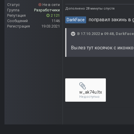
Статус
Не в сети
Дополнено 28 минуты спустя
Группа
Разработчики
Репутация
2 121
поправил закинь в g
DarkFace
Сообщений
1146
Регистрация
19.03.2021
В 17.10.2022 в 09:48,
DarkFace
Вылез тут косячок с иконко
w_ak74u.ltx
Недоступно