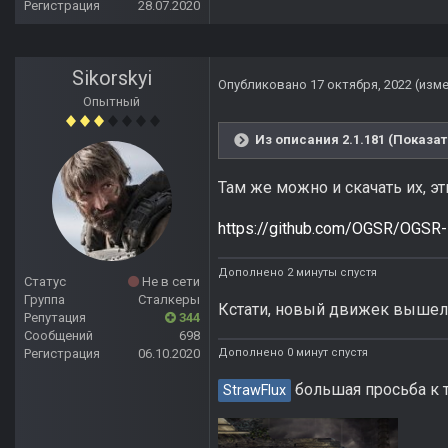
Регистрация
28.07.2020
Sikorskyi
Опубликовано
17 октября, 2022
(изм
Опытный
Из описания 2.1.181 (Показат
Там же можно и скачать их, эт
https://github.com/OGSR/OGSR-
Дополнено 2 минуты спустя
Статус
Не в сети
Группа
Сталкеры
Кстати, новый движек вышел 
Репутация
344
Сообщений
698
Регистрация
06.10.2020
Дополнено 0 минут спустя
большая просьба к т
StrawFlux