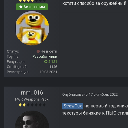
кстати спасибо за оружейный
Автор темы
Статус
Не в сети
Группа
Разработчики
Репутация
2 121
Сообщений
1146
Регистрация
19.03.2021
rnm_016
Опубликовано
17 октября, 2022
FWR Weapons Pack
не первый год унику
StrawFlux
текстуры близкие к ПЫС стил