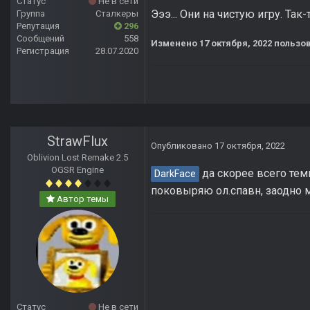
Статус
Не в сети
Эээ... Они на чистую игру. Так
Группа
Сталкеры
Репутация
296
Сообщений
558
Изменено
17 октября, 2022
пользов
Регистрация
28.07.2020
StrawFlux
Опубликовано
17 октября, 2022
Oblivion Lost Remake 2.5
OGSR Engine
да скорее всего тем
DarkFace
поковыряю ол.спавн, заодно 
Автор темы
Статус
Не в сети