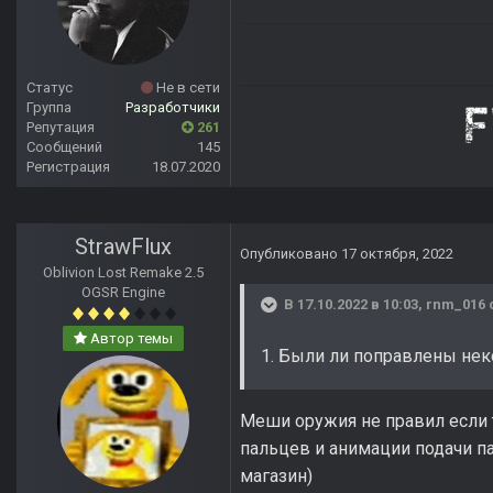
Статус
Не в сети
Группа
Разработчики
Репутация
261
Сообщений
145
Регистрация
18.07.2020
StrawFlux
Опубликовано
17 октября, 2022
Oblivion Lost Remake 2.5
OGSR Engine
В 17.10.2022 в 10:03,
rnm_016
Автор темы
1. Были ли поправлены нек
Меши оружия не правил если 
пальцев и анимации подачи п
магазин)