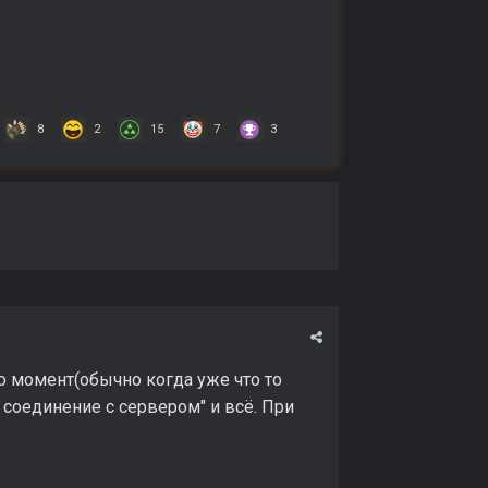
8
2
15
7
3
то момент(обычно когда уже что то
 соединение с сервером" и всё. При