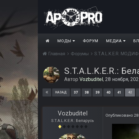
МОДЫ
ФОРУМ
МЕДИА
Б
Главная
Форумы
S.T.A.L.K.E.R. МО
S.T.A.L.K.E.R.: Бе
Автор
Vozbuditel
,
28 ноября, 20
37
38
39
40
41
42
НАЗАД
Vozbuditel
Опубликовано
28
S.T.A.L.K.E.R.: Беларусь