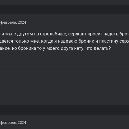
 февраля, 2024
ли мы с другом на стрельбище, сержант просит надеть брон
аётся только мне, когда я надеваю броник и пластину сер
ние, но броника то у моего друга нету, что делать?
 февраля, 2024