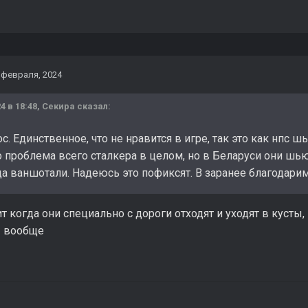
 февраля, 2024
4 в 18:48,
Секира
сказал:
с. Единственное, что не нравится в игре, так это как нпс ш
о проблема всего сталкера в целом, но в Беларуси они шь
да ваншотали. Надеюсь это пофиксят. В заранее благодари
т когда они специально с дороги отходят и уходят в кусты
ы вообще