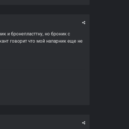
ик и бронепласттну, но броник с
жант говорит что мой напарник еще не