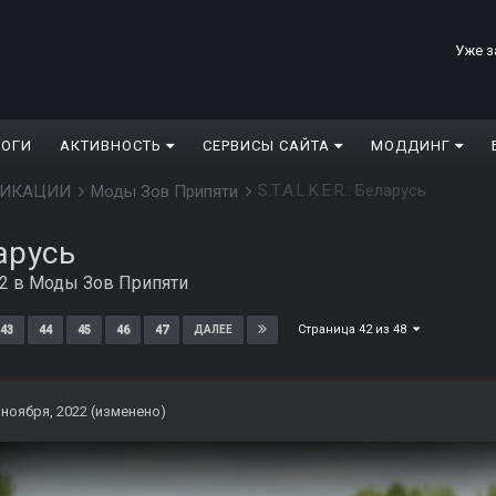
Уже з
ЛОГИ
АКТИВНОСТЬ
СЕРВИСЫ САЙТА
МОДДИНГ
S.T.A.L.K.E.R.: Беларусь
ДИФИКАЦИИ
Моды Зов Припяти
ларусь
22
в
Моды Зов Припяти
Страница 42 из 48
43
44
45
46
47
ДАЛЕЕ
 ноября, 2022
(изменено)