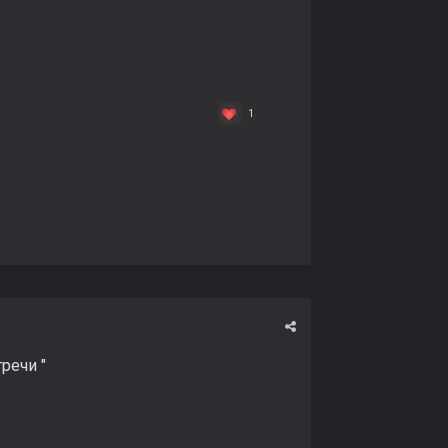
1
речи "