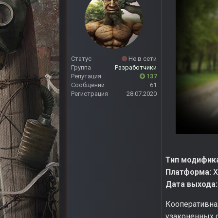
Статус
Не в сети
Группа
Разработчики
Репутация
137
Сообщений
61
Регистрация
28.07.2020
Тип модифик
Платформа:
X
Дата выхода:
Кооперативная
узаконенных с