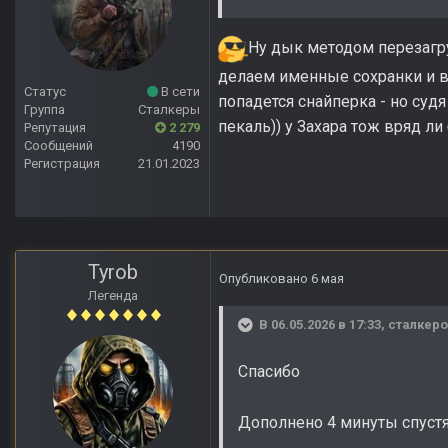
Ну дык методом перезагру
делаем именные сохранки и вс
Статус
В сети
попадется снайперка - но суд
Группа
Сталкеры
пекаль)) у Захара тож вряд л
Репутация
2 279
Сообщений
4190
Регистрация
21.01.2023
Tyrob
Опубликовано
6 мая
Легенда
В 06.05.2026 в 17:33,
сталкеро
Спасибо
Дополнено 4 минуты спуст