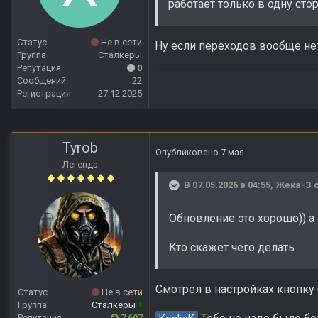
работает только в одну сто
Статус
Не в сети
Ну если переходов вообще нет
Группа
Сталкеры
Репутация
0
Сообщений
22
Регистрация
27.12.2025
Tyrob
Опубликовано
7 мая
Легенда
В 07.05.2026 в 04:55,
Жека-З
с
Обновление это хорошо)) а
Кто скажет чего делать
Смотрел в настройках кнопку
Статус
Не в сети
Группа
Сталкеры
+
Репутация
7 607