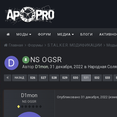
МОДЫ
ФОРУМ
МЕДИА
БЛОГИ
АКТИВНО
Главная
Форумы
S.T.A.L.K.E.R. МОДИФИКАЦИИ
Моды
NS OGSR
Автор
D1mon
,
31 декабря, 2022
в
Народная Соля
526
527
528
529
530
531
532
533
НАЗАД
D1mon
Опубликовано
31 декабря, 2022
(изм
NS OGSR