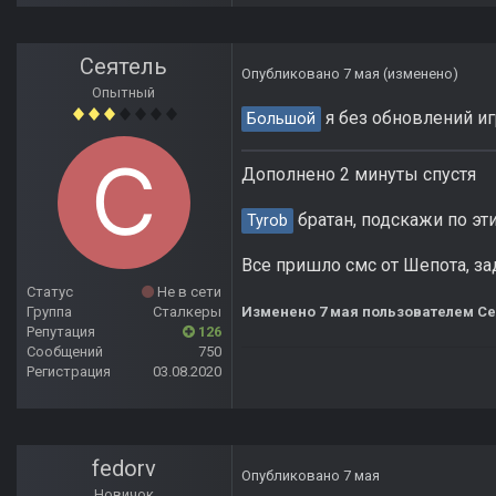
Сеятель
Опубликовано
7 мая
(изменено)
Опытный
я без обновлений иг
Большой
Дополнено 2 минуты спустя
братан, подскажи по эт
Tyrob
Все пришло смс от Шепота, за
Статус
Не в сети
Группа
Сталкеры
Изменено
7 мая
пользователем Се
Репутация
126
Сообщений
750
Регистрация
03.08.2020
fedorv
Опубликовано
7 мая
Новичок