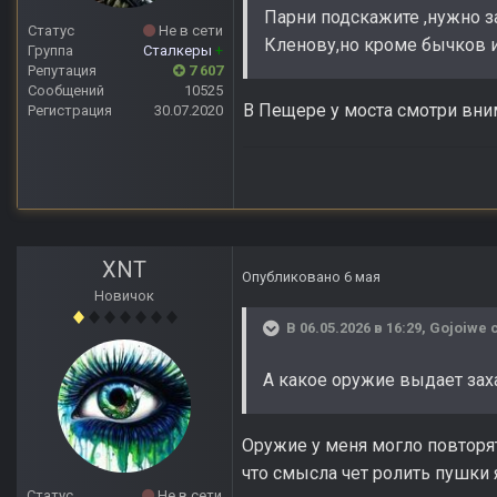
Парни подскажите ,нужно з
Статус
Не в сети
Кленову,но кроме бычков и 
Группа
Сталкеры
+
Репутация
7 607
Сообщений
10525
В Пещере у моста смотри вни
Регистрация
30.07.2020
XNT
Опубликовано
6 мая
Новичок
В 06.05.2026 в 16:29,
Gojoiwe
с
А какое оружие выдает зах
Оружие у меня могло повторятс
что смысла чет ролить пушки 
Статус
Не в сети