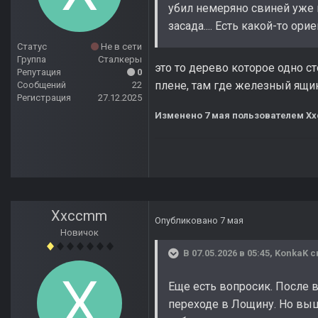
убил немеряно свиней уже гл
засада.... Есть какой-то ори
Статус
Не в сети
Группа
Сталкеры
это то дерево которое одно с
Репутация
0
плене, там где железный ящик
Сообщений
22
Регистрация
27.12.2025
Изменено
7 мая
пользователем X
Xxccmm
Опубликовано
7 мая
Новичок
В 07.05.2026 в 05:45,
KonkaK
с
Еще есть вопросик. После в
переходе в Лощину. Но выш