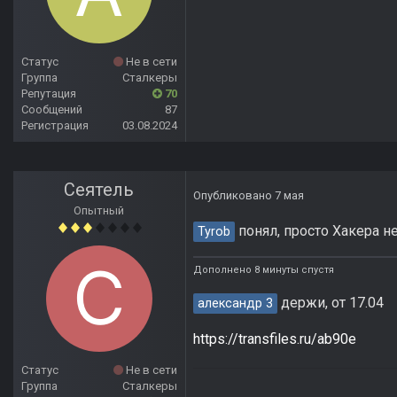
Статус
Не в сети
Группа
Сталкеры
Репутация
70
Сообщений
87
Регистрация
03.08.2024
Сеятель
Опубликовано
7 мая
Опытный
понял, просто Хакера н
Tyrob
Дополнено 8 минуты спустя
держи, от 17.04
александр 3
https://transfiles.ru/ab90e
Статус
Не в сети
Группа
Сталкеры