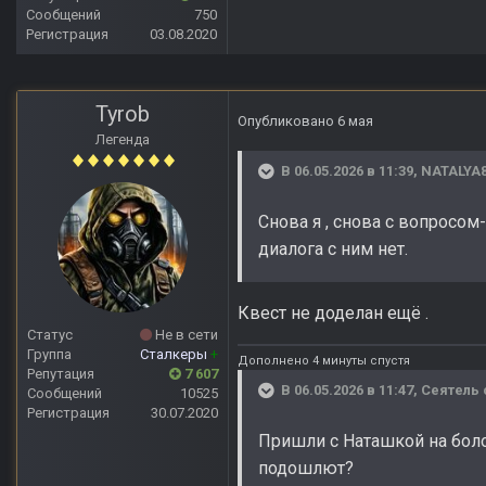
Сообщений
750
Регистрация
03.08.2020
Tyrob
Опубликовано
6 мая
Легенда
В 06.05.2026 в 11:39,
NATALYA8
Снова я , снова с вопросом
диалога с ним нет.
Квест не доделан ещё .
Статус
Не в сети
Группа
Сталкеры
+
Дополнено 4 минуты спустя
Репутация
7 607
В 06.05.2026 в 11:47,
Сеятель
Сообщений
10525
Регистрация
30.07.2020
Пришли с Наташкой на боло
подошлют?