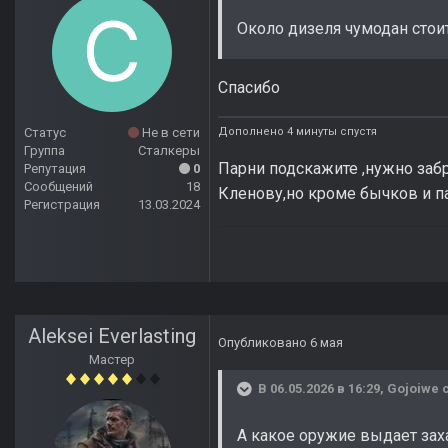
Около дизеля чумодан стои
Спасибо
Дополнено 4 минуты спустя
Статус
Не в сети
Группа
Сталкеры
Парни подскажите ,нужно забр
Репутация
0
Сообщений
18
Кленову,но кроме бычков и па
Регистрация
13.03.2024
Aleksei Everlasting
Опубликовано
6 мая
Мастер
В 06.05.2026 в 16:29,
Gojoiwe
с
А какое оружие выдает зах