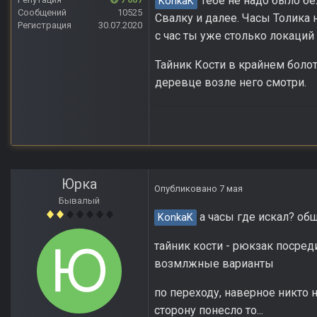
Тебе не надо было бе
KonkaK
Сообщений
10525
Свалку и далее. Часы Толика 
Регистрация
30.07.2020
с час ты уже столько локаций
Тайник Кости в крайнем болот
деревце возле него смотри.
Юрка
Опубликовано
7 мая
Бывалый
а часы где искал? общ
KonkaK
тайник кости - рюкзак посреди
возмлжные варианты
по переходу, наверное никто н
сторону понесло то...