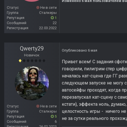
Изменено
6 мая
пользователем B
Статус
Не в сети
Группа
Сталкеры
Репутация
1
Сообщений
22
Регистрация
22.03.2022
Qwerty29
Опубликовано
6 мая
Новичок
Привет всем! С задания сфотк
говорили, пилигрим стер цифр
началась кат-сцена где ГГ ра
следующем запуске не могу с
автосейфы проходят, когда пр
перезапускал кат-сцену с сам
кстати), эффекта ноль, думаю
Статус
Не в сети
целостность игры - ничего не
Группа
Сталкеры
Репутация
5
не за сутки реального прохож
Сообщений
6
Регистрация
26.02.2023