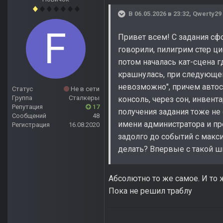
В 06.05.2026 в 23:32,
Qwerty29
Привет всем! С задания сфо
говорили, пилигрим стер ц
потом началась кат-сцена г
крашнулась, при следующем
невозможно", причем автос
Статус
Не в сети
Группа
Сталкеры
консоль, через сон, инвент
Репутация
17
получения задания тоже не 
Сообщений
48
имени администратора и пр
Регистрация
16.08.2020
задолго до событий с макси
делать? Впервые с такой ш
Абсолютно то же самое. И то 
Пока не решил траблу