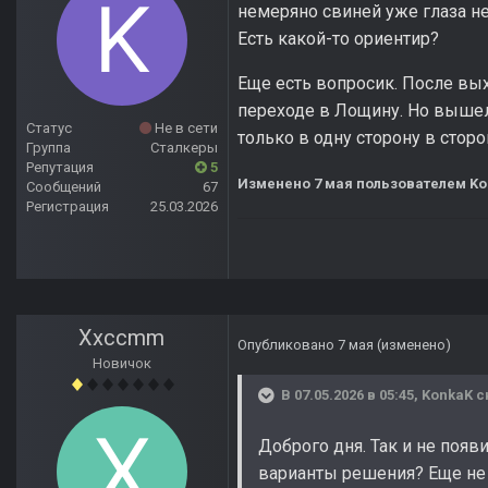
немеряно свиней уже глаза неку
Есть какой-то ориентир?
Еще есть вопросик. После вых
переходе в Лощину. Но вышел
Статус
Не в сети
только в одну сторону в стор
Группа
Сталкеры
Репутация
5
Изменено
7 мая
пользователем Ko
Сообщений
67
Регистрация
25.03.2026
Xxccmm
Опубликовано
7 мая
(изменено)
Новичок
В 07.05.2026 в 05:45,
KonkaK
с
Доброго дня. Так и не появ
варианты решения? Еще не м