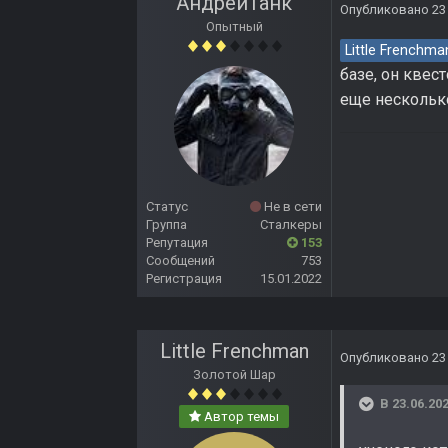
АндрейТанк
Опубликовано
23
Опытный
Little Frenchma
базе, он квес
еще несколько
Статус
Не в сети
Группа
Сталкеры
Репутация
153
Сообщений
753
Регистрация
15.01.2022
Little Frenchman
Опубликовано
23
Золотой Шар
В 23.06.202
Автор темы