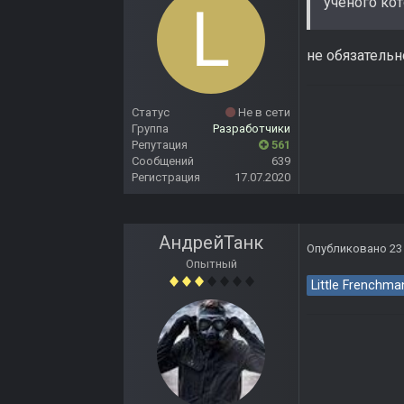
ученого кот
не обязательн
Статус
Не в сети
Группа
Разработчики
Репутация
561
Сообщений
639
Регистрация
17.07.2020
АндрейТанк
Опубликовано
23
Опытный
Little Frenchma