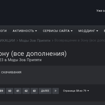
Уже з
ЛОГИ
АКТИВНОСТЬ
СЕРВИСЫ САЙТА
МОДДИНГ
Возвращение в Зону (все доп
ДИФИКАЦИИ
Моды Зов Припяти
ну (все дополнения)
23
в
Моды Зов Припяти
я скачивания
Страница 58 из 79
59
60
61
62
63
ДАЛЕЕ