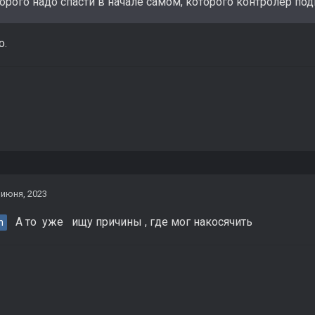
орого надо спасти в начале самом, которого контролер по
о.
 июня, 2023
А то уже ищу причины , где мог накосячить
n