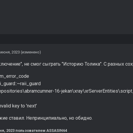
 июня, 2023
(изменено)
лючение", не смог сыграть "Историю Толика". С разных с
!m_error_code
i_guard::~raii_guard
sitories\abramcumner-16-jekan\xray\xrServerEntities\script
valid key to 'next'
жие ставил. Непринципиально, но обидно.
ня, 2023
пользователем ASSASIN64