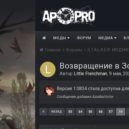
МОДЫ
ФОРУМ
МЕДИА
Б
Главная
Форумы
S.T.A.L.K.E.R. МО
Возвращение в Зо
Автор
Little Frenchman
,
9 мая, 20
Версия 1.0834 стала доступна дл
Сообщение добавил AziatkaVictor
53
54
55
56
57
58
НАЗАД