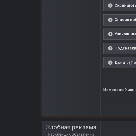
Скриншоты
Список по
Уникальны
Подсказки
Донат: (По
Изменено
9 июн
Злобная реклама
Расклейщик объявлений