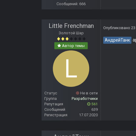
Сообщений: 666
Little Frenchman
Опубликовано
23
Золотой Шар
а
АндрейТанк
Автор темы
Статус
Не в сети
Группа
Разработчики
Репутация
561
Сообщений
639
Регистрация
17.07.2020