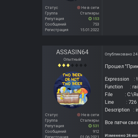
Статус
Не в сети
Группа
Сталкеры
Репутация
153
Сообщений
753
Регистрация
15.01.2022
ASSASIN64
Опубликовано
24
Опытный
Прошел "Прик
Expression : 
Function : rai
File : C:\Repo
Line : 726
Description : in
Статус
Не в сети
Группа
Сталкеры
Все патчи све
Репутация
531
Сообщений
912
Изменено
24 ию
Регистрация
01.06.2021