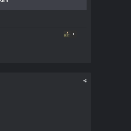
дмял
1