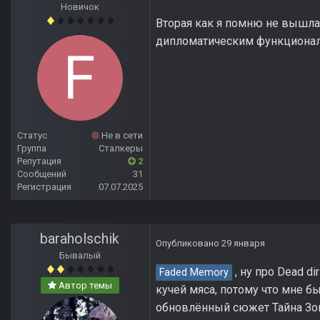
Новичок
Вторая как я помню не вышла.
дипломатическим функциона
Статус
Не в сети
Группа
Сталкеры
Репутация
2
Сообщений
31
Регистрация
07.07.2025
baraholschik
Опубликовано
29 января
Бывалый
, ну про Dead d
Faded Memory
Автор темы
кучей мяса, потому что мне 
обновлённый сюжет Тайна Зоны