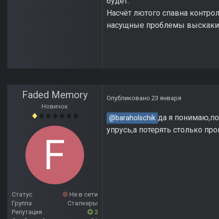
будет.
Насчёт лютого спавна контролл
насущные проблемы выскаки
Faded Memory
Опубликовано
23 января
Новичок
да я понимаю,по
@baraholschik
упрусь,а потерять столько про
Статус
Не в сети
Группа
Сталкеры
Репутация
2