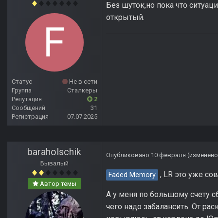
Без шуток,но пока что ситуаци
открытый.
Статус
Не в сети
Группа
Сталкеры
Репутация
2
Сообщений
31
Регистрация
07.07.2025
baraholschik
Опубликовано
10 февраля
(изменено
Бывалый
, LR это уже с
Faded Memory
Автор темы
А у меня по большому счету с
чего надо забалансить. От рас