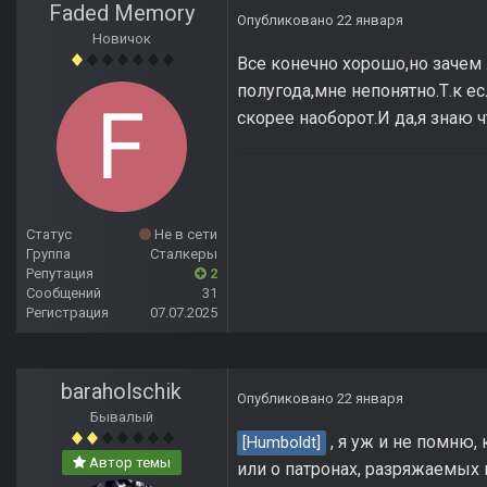
Faded Memory
Опубликовано
22 января
Новичок
Все конечно хорошо,но зачем
полугода,мне непонятно.Т.к е
скорее наоборот.И да,я знаю 
Статус
Не в сети
Группа
Сталкеры
Репутация
2
Сообщений
31
Регистрация
07.07.2025
baraholschik
Опубликовано
22 января
Бывалый
, я уж и не помню, 
[Humboldt]
Автор темы
или о патронах, разряжаемых