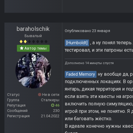
baraholschik
Опубликовано
23 января
Бывалый
, а ну понял тепер
[Humboldt]
Автор темы
тестировал, и эти патроны ест
Дополнено 14 минуты спустя
ну вообще да, 
Faded Memory
подключенных локациях. В ор
янтарь, дикая территория и по
Статус
Не в сети
если взять эти квесты на агро
Группа
Сталкеры
включить полную симуляцию, т
Репутация
46
игрой при этом, не понятно. Я
Сообщений
230
Регистрация
21.04.2022
или баговать жёстко.
В идеале конечно нужны квест