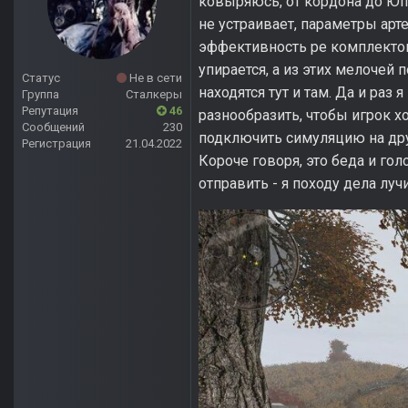
ковыряюсь, от кордона до Юп
не устраивает, параметры ар
эффективность ре комплектов
упирается, а из этих мелочей 
Статус
Не в сети
находятся тут и там. Да и раз
Группа
Сталкеры
Репутация
46
разнообразить, чтобы игрок х
Сообщений
230
подключить симуляцию на друг
Регистрация
21.04.2022
Короче говоря, это беда и го
отправить - я походу дела лу