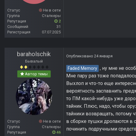
Статус
Не в сети
Группа
Сталкеры
Репутация
2
Сообщений
31
Регистрация
07.07.2025
baraholschik
Опубликовано
24 января
Бывалый
, ну мне не осо
Faded Memory
Автор темы
Мне пару раз тоже попадалос
Выхлоп и что-то еще интересно
вероятность заспавнить предм
то ПМ какой-нибудь уже дорож
тайник. Плюс, надо, чтобы ор
тайники возвращать, потому чт
в сборке пушки дропаются в 
Статус
Не в сети
Группа
Сталкеры
починить подручными средст
Репутация
46