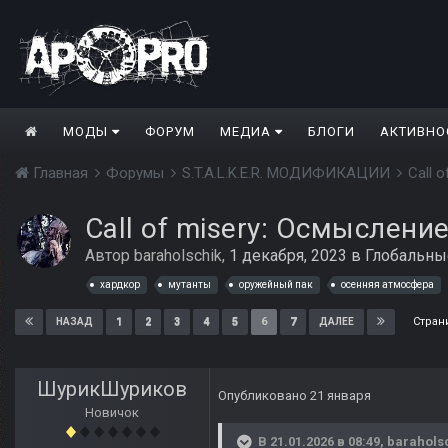
МОДЫ
ФОРУМ
МЕДИА
БЛОГИ
АКТИВНО
Главная
Форумы
S.T.A.L.K.E.R. МОДИФИКАЦИИ
Call 
Call of misery: Осмыслени
Автор
baraholschik
,
1 декабря, 2023
в
Глобальны
хардкор
мутанты
оружейный пак
осенняя атмосфера
Стран
1
2
3
4
5
6
7
НАЗАД
ДАЛЕЕ
ШурикШуриков
Опубликовано
21 января
Новичок
В 21.01.2026 в 08:49,
barahols