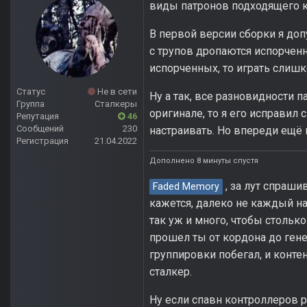
виды патронов подходящего 
В первой версии сборки я доп
с трупов дропаются испорченн
испорченных, то играть слишк
Статус
Не в сети
Ну а так, все разновидности 
Группа
Сталкеры
оригинале, то я его исправил
Репутация
46
Сообщений
230
настраивать. Но впереди ещё 
Регистрация
21.04.2022
Дополнено 8 минуты спустя
, за лут спраш
Faded Memory
кажется, далеко не каждый на
так уж и много, чтобы стольк
прошел ты от кордона до генер
группировки побегал, и конте
сталкер.
Ну если спавн контроллеров р