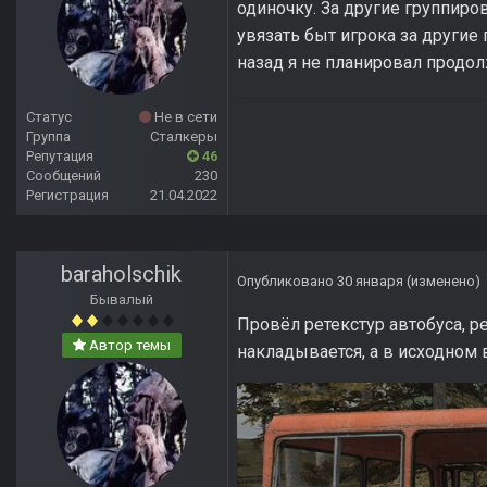
одиночку. За другие группиров
увязать быт игрока за другие 
назад я не планировал продо
Статус
Не в сети
Группа
Сталкеры
Репутация
46
Сообщений
230
Регистрация
21.04.2022
baraholschik
Опубликовано
30 января
(изменено)
Бывалый
Провёл ретекстур автобуса, р
Автор темы
накладывается, а в исходном 