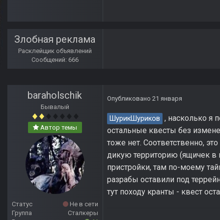
Злобная реклама
Расклейщик объявлений
Сообщений: 666
baraholschik
Опубликовано
21 января
Бывалый
, насколько я 
ШурикШуриков
Автор темы
остальные квесты без измене
тоже нет. Соответственно, эт
дикую территорию (ящичек в 
пристройки, там по-моему тай
разрабы оставили под террейн
тут походу кранты - квест ост
Статус
Не в сети
Группа
Сталкеры