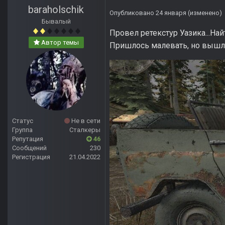
baraholschik
Опубликовано
24 января
(изменено)
Бывалый
Провел ретекстур Уазика...На
Автор темы
Пришлось малевать, но вышл
Статус
Не в сети
Группа
Сталкеры
Репутация
46
Сообщений
230
Регистрация
21.04.2022