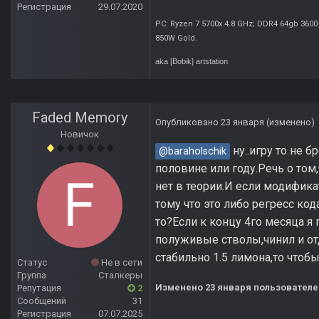
Регистрация
29.07.2020
PC: Ryzen 7 5700x 4.8 GHz; DDR4 64gb 3600
850W Gold
.
aka [Bobik]
artstation
Faded Memory
Опубликовано
23 января
(изменено)
Новичок
ну..игру то не 
@baraholschik
половине или году.Речь о том
нет в теории.И если модифика
тому что это либо регресс ко
то?Если к концу 4го месяца 
полуживые стволы,чинил и от
стабильно 1.5 лимона,то чтобы
Статус
Не в сети
Группа
Сталкеры
Изменено
23 января
пользователе
Репутация
2
Сообщений
31
Регистрация
07.07.2025