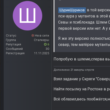
в той версии
ШурикШуриков
пси-аура у мутантов в это
Севы и псиблокада. Шлем Са
первой версии или нет. А у 
Статус
Не в сети
Я же эту версию полностью
Группа
Сталкеры
север, тем матёрее мутанты
Репутация
6
Сообщений
30
Регистрация
11.11.2025
Попробую в шлеме,сперва вы
Дополнено 21 минуты спустя
Взял задание у Скряги "Совер
Найти посылку на Ростоке в р
Всё облазил,весь пообжёгся,н