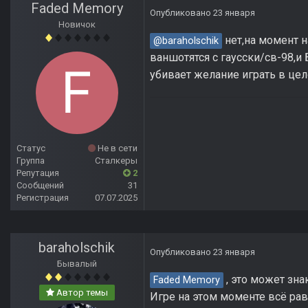
Faded Memory
Опубликовано
23 января
Новичок
нет,на момент н
@baraholschik
ваншотятся с гаусски/св-98,и
убивает желание играть в цел
Статус
Не в сети
Группа
Сталкеры
Репутация
2
Сообщений
31
Регистрация
07.07.2025
baraholschik
Опубликовано
23 января
Бывалый
, это может зна
Faded Memory
Автор темы
Игре на этом моменте всё рав