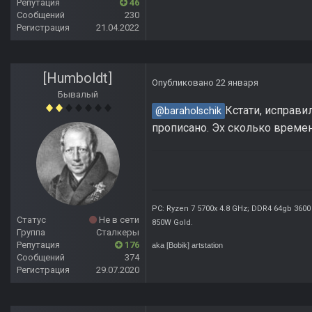
Репутация
46
Сообщений
230
Регистрация
21.04.2022
[Humboldt]
Опубликовано
22 января
Бывалый
Кстати, исправи
@baraholschik
прописано. Эх сколько времени
PC: Ryzen 7 5700x 4.8 GHz; DDR4 64gb 3600
Статус
Не в сети
850W Gold
.
Группа
Сталкеры
Репутация
176
aka [Bobik]
artstation
Сообщений
374
Регистрация
29.07.2020