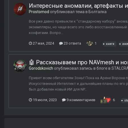
Интересные аномалии, артефакты и
Prostomod
опубликовал тема в
Болталка
Все уже давно привыкли к "стандарному набору" анома
экземпляры, но чаще всего это либо восстановленный к
конфигами. Вопро...
27 мая, 2024
23 ответа
1
книги
ано
🤖 Рассказываем про NAVmesh и но
Gorodskovich
опубликовал запись в блоге в
STALCR
Привет всем обитателям Зоны! Пока на Арене Ворона 
Искусственный Интеллект и дальнейшие планы по его р
был добавлен новый ИИ для NP...
19 июля, 2023
9 комментариев
6
sta