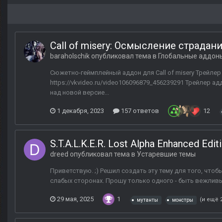
Call of misery: Осмысление страдан
baraholschik
опубликовал тема в
Глобальные аддон
Сюжетно-геймплейный аддон для Call of misery Трейлер 
https://vkvideo.ru/video106096879_456239291 Трейлер ад
над новой версие...
1 декабря, 2023
157 ответов
12
S.T.A.L.K.E.R. Lost Alpha Enhanced E
dreed
опубликовал тема в
Устаревшие темы
Приветствую. ;) Решил создать эту тему для того, чтоб
слабых сторонах. Прошу только одного - быть вежливы
29 мая, 2025
1
(и ещё 
мутанты
монстры