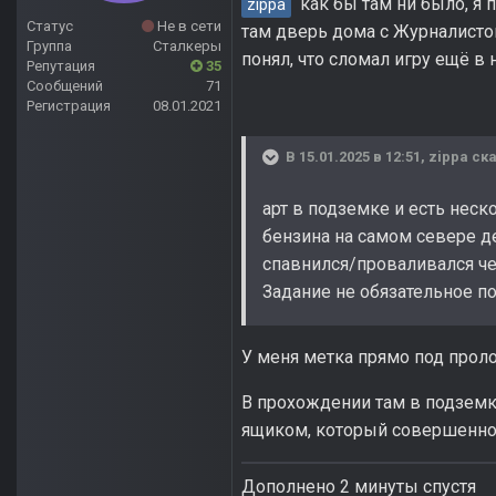
как бы там ни было, я 
zippa
Статус
Не в сети
там дверь дома с Журналисто
Группа
Сталкеры
понял, что сломал игру ещё в 
Репутация
35
Сообщений
71
Регистрация
08.01.2021
В 15.01.2025 в 12:51,
zippa
ска
арт в подземке и есть неск
бензина на самом севере деп
спавнился/проваливался че
Задание не обязательное п
У меня метка прямо под про
В прохождении там в подземку
ящиком, который совершенно 
Дополнено 2 минуты спустя