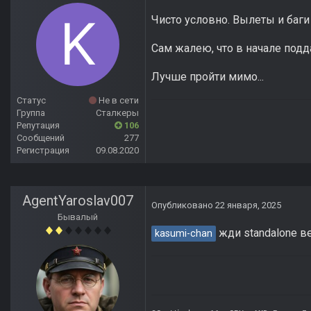
Чисто условно. Вылеты и баги
Сам жалею, что в начале подд
Лучше пройти мимо...
Статус
Не в сети
Группа
Сталкеры
Репутация
106
Сообщений
277
Регистрация
09.08.2020
AgentYaroslav007
Опубликовано
22 января, 2025
Бывалый
жди standalone в
kasumi-chan