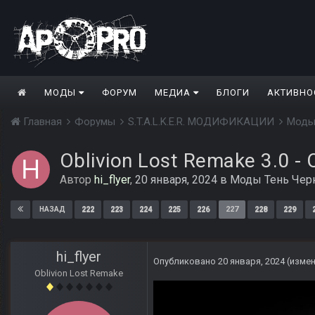
МОДЫ
ФОРУМ
МЕДИА
БЛОГИ
АКТИВНО
Главная
Форумы
S.T.A.L.K.E.R. МОДИФИКАЦИИ
Моды
Oblivion Lost Remake 3.0 -
Автор
hi_flyer
,
20 января, 2024
в
Моды Тень Чер
222
223
224
225
226
227
228
229
НАЗАД
hi_flyer
Опубликовано
20 января, 2024
(изме
Oblivion Lost Remake