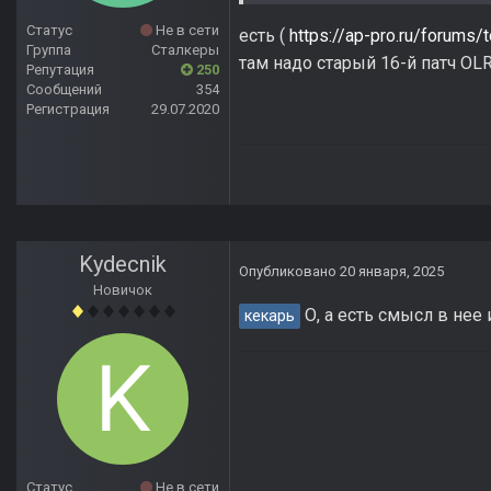
Статус
Не в сети
есть (
https://ap-pro.ru/forums
Группа
Сталкеры
там надо старый 16-й патч OLR
Репутация
250
Сообщений
354
Регистрация
29.07.2020
Kydecnik
Опубликовано
20 января, 2025
Новичок
О, а есть смысл в нее 
кекарь
Статус
Не в сети