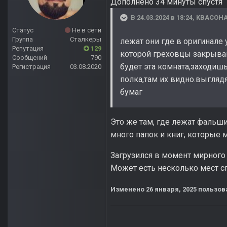
Дополнено 34 минуты спустя
В 24.03.2024 в 18:24,
KBACOH
Статус
Не в сети
Группа
Сталкеры
лежат они где в оригинале
Репутация
129
которой греховцы закрываю
Сообщений
790
будет эта комната,заходиш
Регистрация
03.08.2020
полка,там их видно.выглядя
бумаг
Это же там, где лежат фальш
много папок и книг, которые 
Загрузился в момент мирного 
Может есть несколько мест с
Изменено
26 января, 2025
пользов