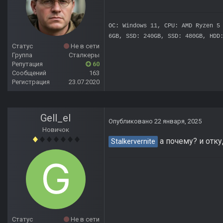
OC: Windows 11, CPU: AMD Ryzen 5
6GB, SSD: 240GB, SSD: 480GB, HDD
Статус
Не в сети
Группа
Сталкеры
Репутация
60
Сообщений
163
Регистрация
23.07.2020
Gell_el
Опубликовано
22 января, 2025
Новичок
а почему? и отк
Stalkervernite
Статус
Не в сети