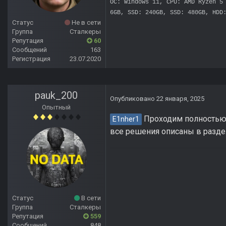
OC: Windows 11, CPU: AMD Ryzen 5
6GB, SSD: 240GB, SSD: 480GB, HDD
Статус
Не в сети
Группа
Сталкеры
Репутация
60
Сообщений
163
Регистрация
23.07.2020
pauk_200
Опубликовано
22 января, 2025
Опытный
Проходим полностью, 
E1nher1
все решения описаны в разде
Статус
В сети
Группа
Сталкеры
Репутация
559
Сообщений
848