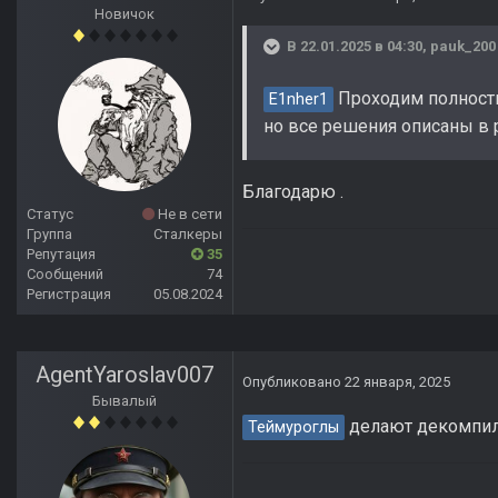
Новичок
В 22.01.2025 в 04:30,
pauk_200
Проходим полностью
E1nher1
но все решения описаны в 
Благодарю .
Статус
Не в сети
Группа
Сталкеры
Репутация
35
Сообщений
74
Регистрация
05.08.2024
AgentYaroslav007
Опубликовано
22 января, 2025
Бывалый
делают декомпиля
Теймуроглы