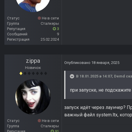
Статус
Не в сети
Группа
Сталкеры
Репутация
3
Сообщений
9
Регистрация
25.02.2024
zippa
Опубликовано
18 января, 2025
Новичок
В 18.01.2025 в 14:07,
Demd
ска
при запуске, не подскажите
запуск идёт через лаунчер? П
важный файл system.ltx, кото
Статус
Не в сети
Группа
Сталкеры
Репутация
91