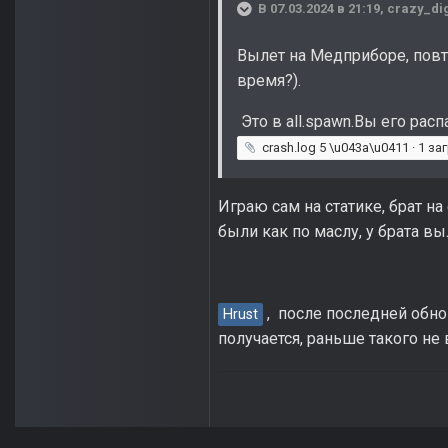
В 07.03.2024 в 21:19,
crazy_di
Вылет на Медприборе, повт
время?).
Это в all.spawn.Вы его ра
crash.log
5 \u043a\u0411 · 1 за
Играю сам на статике, брат 
были как по маслу, у брата вы
, после последней обно
Hrust
получается, раньше такого не