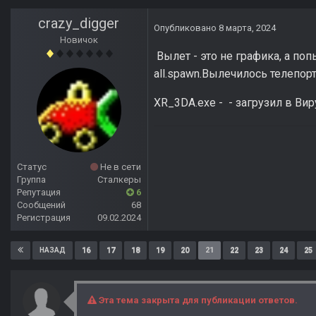
crazy_digger
Опубликовано
8 марта, 2024
Новичок
Вылет - это не графика, а по
all.spawn.Вылечилось телепор
XR_3DA.exe - - загрузил в Ви
Статус
Не в сети
Группа
Сталкеры
Репутация
6
Сообщений
68
Регистрация
09.02.2024
16
17
18
19
20
21
22
23
24
25
НАЗАД
Эта тема закрыта для публикации ответов.