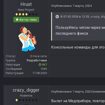
Hrust
Опубликовано
7 марта, 2024
New Project
В 07.03.2024 в 12:35,
crazy_di
Автор темы
Пользуйтесь читом через мен
последнего фикса.
Консольные команды для этого
Статус
Не в сети
Группа
Разработчики
Репутация
847
Сообщений
1045
Регистрация
17.08.2020
crazy_digger
Опубликовано
7 марта, 2024
(измене
Новичок
Вылет на Медприборе, повторя