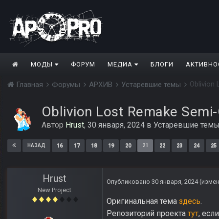
МОДЫ
ФОРУМ
МЕДИА
БЛОГИ
АКТИВНО
Oblivion
Главная
Форумы
АРХИВ
Устаревшие темы
Oblivion Lost Remake Semi-O
Автор
Hrust
,
30 января, 2024
в
Устаревшие тем
16
17
18
19
20
21
22
23
24
25
НАЗАД
Hrust
Опубликовано
30 января, 2024
(изме
New Project
Оригинальная тема
здесь
.
Репозиторий проекта
тут
, есл