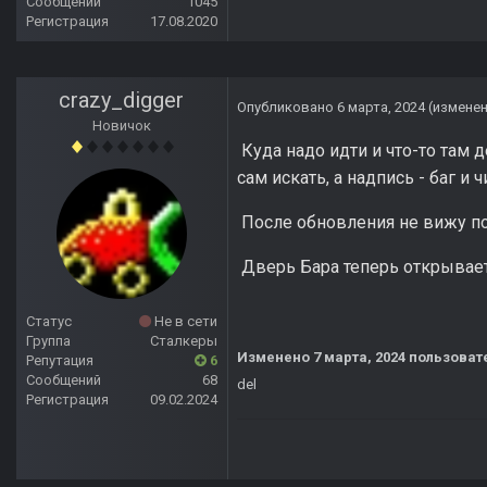
Сообщений
1045
Регистрация
17.08.2020
crazy_digger
Опубликовано
6 марта, 2024
(измене
Новичок
Куда надо идти и что-то там д
сам искать, а надпись - баг и 
После обновления не вижу по
Дверь Бара теперь открывает
Статус
Не в сети
Группа
Сталкеры
Изменено
7 марта, 2024
пользовате
Репутация
6
Сообщений
68
del
Регистрация
09.02.2024