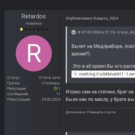
Retardos
Опубликовано
8 марта, 2024
Новичок
В 07.03.2024 в 21:19,
crazy_di
Вылет на Медприборе, повт
время?).
Это в all.spawn.Вы его ра
crash.log
5 \u043a\u0411 · 1 за
Статус
Не в сети
Группа
Сталкеры
Репутация
1
Играю сам на статике, брат 
Сообщений
11
были как по маслу, у брата вы
Регистрация
24.02.2024
Дополнено 19 минуты спустя