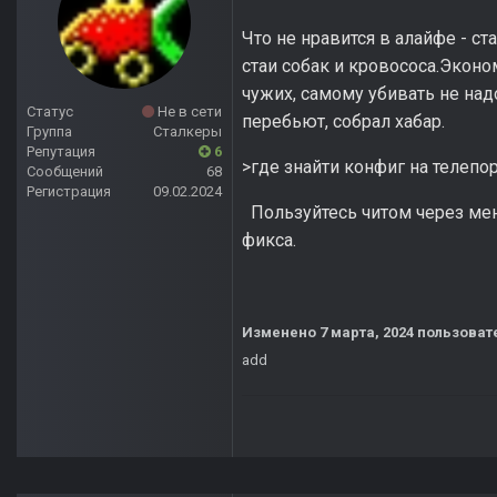
Что не нравится в алайфе - ст
стаи собак и кровососа.Эконо
чужих, самому убивать не над
Статус
Не в сети
перебьют, собрал хабар.
Группа
Сталкеры
Репутация
6
>где знайти конфиг на телепо
Сообщений
68
Регистрация
09.02.2024
Пользуйтесь читом через меню,
фикса.
Изменено
7 марта, 2024
пользовате
add