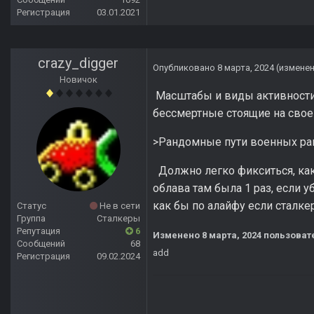
Регистрация
03.01.2021
crazy_digger
Опубликовано
8 марта, 2024
(измене
Новичок
Масштабы и виды активности
бессмертные стоящие на свое
>Рандомные пути военных ран
Должно легко фикситься, как 
облава там была 1 раз, если
как бы по алайфу если сталкер
Статус
Не в сети
Группа
Сталкеры
Репутация
6
Изменено
8 марта, 2024
пользовате
Сообщений
68
add
Регистрация
09.02.2024