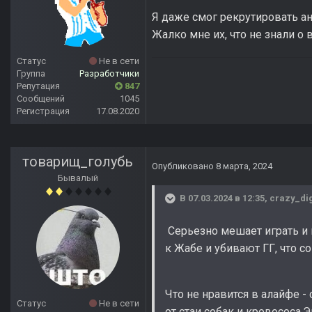
Я даже смог рекрутировать а
Жалко мне их, что не знали о 
Статус
Не в сети
Группа
Разработчики
Репутация
847
Сообщений
1045
Регистрация
17.08.2020
товарищ_голубь
Опубликовано
8 марта, 2024
Бывалый
В 07.03.2024 в 12:35,
crazy_di
Серьезно мешает играть и 
к Жабе и убивают ГГ, что с
Что не нравится в алайфе -
Статус
Не в сети
от стаи собак и кровососа.