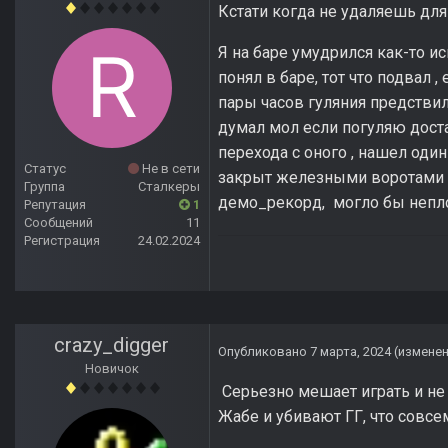
Кстати когда не удаляешь дл
Я на баре умудрился как-то и
понял в баре, тот что подвал 
пары часов гуляния предствил
думал мол если погуляю доста
перехода с оного , нашел оди
Статус
Не в сети
закрыт железными воротами н
Группа
Сталкеры
демо_рекорд, могло бы непл
Репутация
1
Сообщений
11
Регистрация
24.02.2024
crazy_digger
Опубликовано
7 марта, 2024
(измене
Новичок
Серьезно мешает играть и не
Жабе и убивают ГГ, что совсе