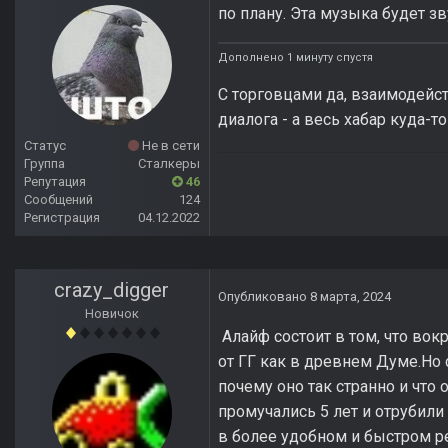
по плану. Эта музыка будет зв
Дополнено 1 минуту спустя
С торговцами да, взаимодейс
диалога - а весь хабар куда-
Статус
Не в сети
Группа
Сталкеры
Репутация
46
Сообщений
124
Регистрация
04.12.2022
crazy_digger
Опубликовано
8 марта, 2024
Новичок
Алайф состоит в том, что вок
от ГГ как в древнем Думе.Но
почему оно так странно и что 
промучались 5 лет и отрубили
в более удобном и быстром р