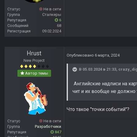
Статус
Не в сети
Группа
Сталкеры
Репутация
6
Сообщений
68
Регистрация
09.02.2024
Hrust
Опубликовано
6 марта, 2024
New Project
В 05.03.2024 в 21:33,
crazy_di
Автор темы
Английские надписи на карт
чит и их вообще не должно 
Что такое "точки событий"?
Статус
Не в сети
Группа
Разработчики
Репутация
847