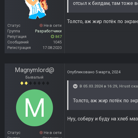
отсыл к билдам, там тоже в
Толсто, аж жир потёк по экран
Статус
Не в сети
Группа
Разработчики
Репутация
847
Сообщений
1045
Регистрация
17.08.2020
Magnymlord@
Опубликовано
5 марта, 2024
Бывалый
В 05.03.2024 в 16:29,
Hrust
ска
Толсто, аж жир потёк по эк
Нуу, соберу и буду на хлеб ма
Статус
Не в сети