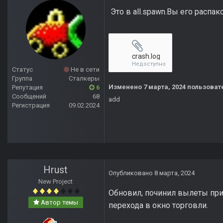
Это в all.spawn.Вы его распа
crash.log
Недоступно
Статус
Не в сети
Группа
Сталкеры
Изменено
7 марта, 2024
пользовате
Репутация
6
Сообщений
68
add
Регистрация
09.02.2024
Hrust
Опубликовано
8 марта, 2024
New Project
Обновил, починил вылеты при
Автор темы
перехода в окно торговли.