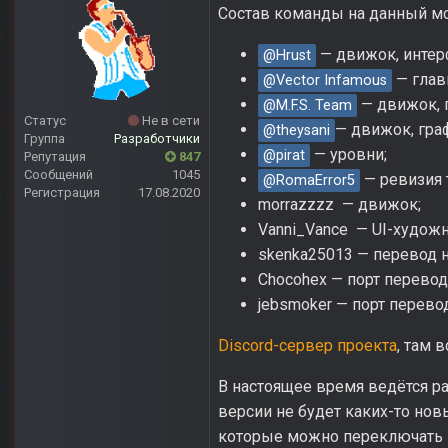
Состав команды на данный м
— движок, интер
@Hrust
— глав
@Vector Infamous
— движок, 
@M.F.S. Team
Статус
Не в сети
— движок, гра
@theysani
Группа
Разработчики
— уровни;
@pirat
Репутация
847
Сообщений
1045
— ревизия т
@RomaError5
Регистрация
17.08.2020
morrazzzz
— движок;
Vanni_Vance — UI-художн
skenka25013 — перевод н
Chocohex — порт перевод
jebsmoker — порт перево
Discord-сервер проекта
, там 
В настоящее время ведётся ра
версии не будет каких-то нов
которые можно переключать н