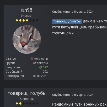
ian98
Опубликовано
8 марта, 2024
Эксперт
дак а в чем 
товарищ_голубь
пути патрулей(цель пребывани
торговцами.
Статус
Не в сети
Группа
Сталкеры
Репутация
372
Сообщений
1092
Регистрация
03.01.2021
товарищ_голубь
Опубликовано
8 марта, 2024
Бывалый
Рандомные пути военных ранд