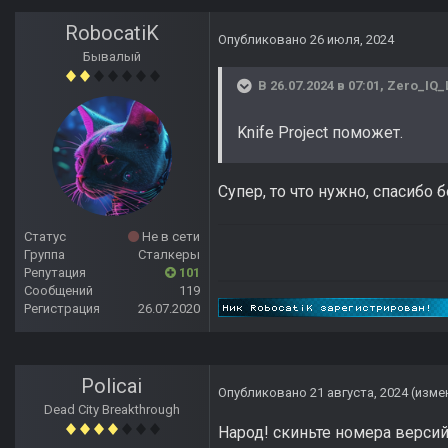
RobocatiK
Опубликовано
26 июля, 2024
Бывалый
В 26.07.2024 в 07:01,
Zero_IQ_
Knife Project поможет.
Супер, то что нужно, спасибо 
Статус
Не в сети
Группа
Сталкеры
Репутация
101
Сообщений
119
Регистрация
26.07.2020
Policai
Опубликовано
21 августа, 2024
(изме
Dead City Breakthrough
Народ! скиньте номера верси