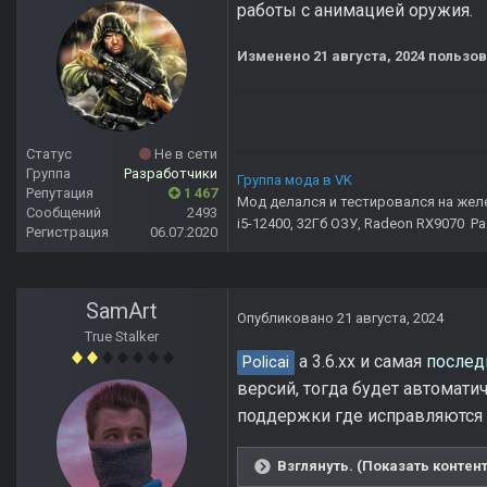
работы с анимацией оружия.
Изменено
21 августа, 2024
пользов
Статус
Не в сети
Группа
Разработчики
Группа мода в VK
Репутация
1 467
Мод делался и тестировался на жел
Сообщений
2493
i5-12400, 32Гб ОЗУ, Radeon RX9070 Р
Регистрация
06.07.2020
SamArt
Опубликовано
21 августа, 2024
True Stalker
а 3.6.xx и самая
послед
Policai
версий, тогда будет автомати
поддержки где исправляются
Взглянуть. (Показать контент