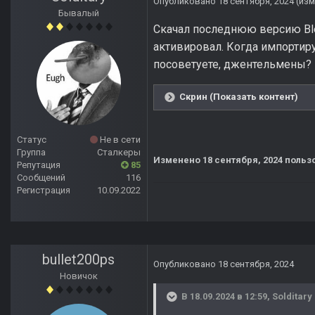
Опубликовано
18 сентября, 2024
(из
Бывалый
Скачал последнюю версию Blen
активировал. Когда импортиру
посоветуете, джентельмены?
Скрин (Показать контент)
Статус
Не в сети
Группа
Сталкеры
Изменено
18 сентября, 2024
пользо
Репутация
85
Сообщений
116
Регистрация
10.09.2022
bullet200ps
Опубликовано
18 сентября, 2024
Новичок
В 18.09.2024 в 12:59,
Solditary