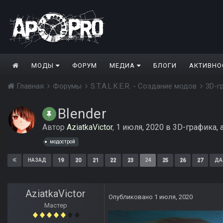
МОДЫ
ФОРУМ
МЕДИА
БЛОГИ
АКТИВНО
Главная
Форумы
S.T.A.L.K.E.R. - Создание модов
3D-г
Blender
Автор
AziatkaVictor
,
1 июля, 2020
в
3D-графика, 
модострой
19
20
21
22
23
24
25
26
27
НАЗАД
ДА
AziatkaVictor
Опубликовано
1 июля, 2020
Мастер