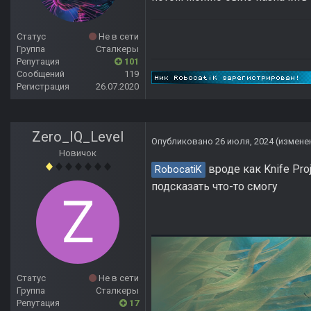
Статус
Не в сети
Группа
Сталкеры
Репутация
101
Сообщений
119
Регистрация
26.07.2020
Zero_IQ_Level
Опубликовано
26 июля, 2024
(измене
Новичок
вроде как Knife Pro
RobocatiK
подсказать что-то смогу
Статус
Не в сети
Группа
Сталкеры
Репутация
17