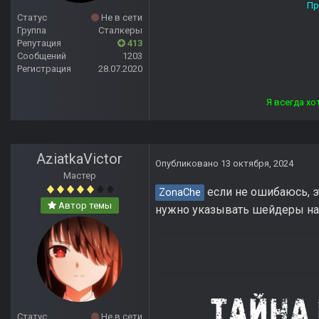
Прямой дороги тебе, ст
Статус
Не в сети
Группа
Сталкеры
Репутация
413
Сообщений
1203
Регистрация
28.07.2020
Я всегда хотел отвечать лю
AziatkaVictor
Опубликовано
13 октября, 2024
Мастер
если не ошибаюсь, э
ZonaChe
Автор темы
нужно указывать шейдеры на
Статус
Не в сети