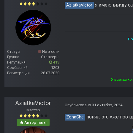
я имею ввиду са
AziatkaVictor
Прямой дороги тебе, ст
Статус
Не в сети
Группа
Сталкеры
Репутация
413
Сообщений
1203
Регистрация
28.07.2020
Я всегда хотел отвечать лю
AziatkaVictor
Опубликовано
31 октября, 2024
Мастер
понял, это уже про ш
ZonaChe
Автор темы