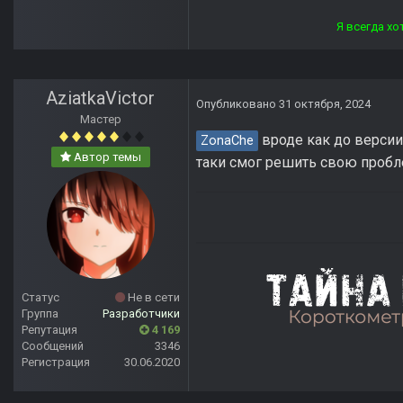
Я всегда хотел отвечать лю
AziatkaVictor
Опубликовано
31 октября, 2024
Мастер
вроде как до версии 
ZonaChe
Автор темы
таки смог решить свою пробл
Статус
Не в сети
Группа
Разработчики
Репутация
4 169
Сообщений
3346
Регистрация
30.06.2020