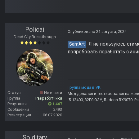
Policai
Опубликовано
21 августа, 2024
Dead City Breakthrough
Я не пользуюсь стимом
SamArt
попробовать поработать с ан
Группа мода в VK
Статус
Не в сети
Мод делался и тестировался на жел
Группа
Разработчики
i5-12400, 32Гб ОЗУ, Radeon RX9070 Р
Репутация
1 467
Сообщений
2493
Регистрация
06.07.2020
Solditary