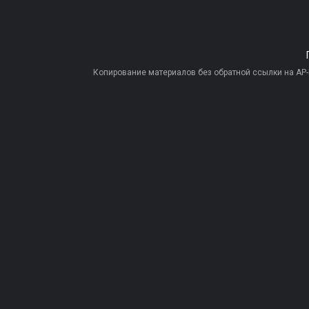
Копирование материалов без обратной ссылки на AP-PR