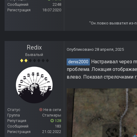
Сообщений
2248
Регистрация
18.07.2020
"Он ловко выхватил из-по
Redix
Опубликовано
28 апреля, 2025
Бывалый
Настраивал через ma
denis2000
проблема. Локация отображаетс
влево. Показал стрелочками 
Статус
Не в сети
Группа
Сталкеры
Репутация
128
Сообщений
183
Регистрация
21.02.2022