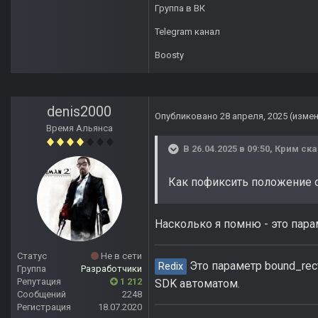
Группа в ВК
Telegram канал
Boosty
denis2000
Опубликовано
28 апреля, 2025
(изме
Время Альянса
В 26.04.2025 в 09:50,
Крим
ска
Как пофиксить положение 
Насколько я помню - это парам
Статус
Не в сети
Это параметр bound_rect
Redix
Группа
Разработчики
Репутация
1 212
SDK автоматом.
Сообщений
2248
Регистрация
18.07.2020