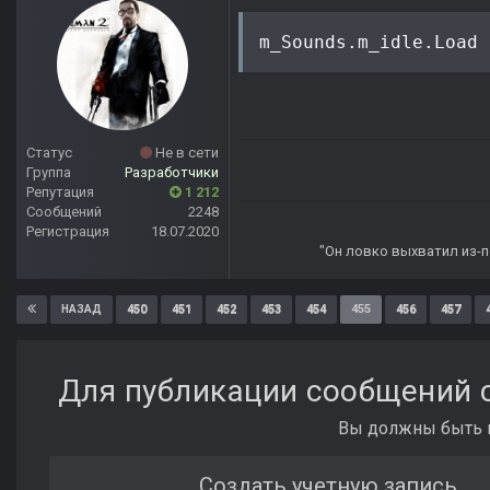
Статус
Не в сети
Группа
Разработчики
Репутация
1 212
Сообщений
2248
Регистрация
18.07.2020
"Он ловко выхватил из-по
450
451
452
453
454
455
456
457
НАЗАД
Для публикации сообщений с
Вы должны быть п
Создать учетную запись