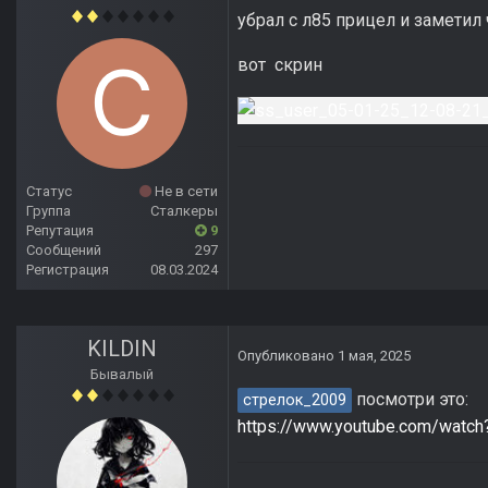
убрал с л85 прицел и заметил
вот скрин
Статус
Не в сети
Группа
Сталкеры
Репутация
9
Сообщений
297
Регистрация
08.03.2024
KILDIN
Опубликовано
1 мая, 2025
Бывалый
посмотри это:
стрелок_2009
https://www.youtube.com/wat