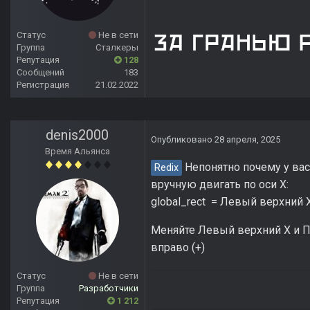
Статус
Не в сети
Группа
Сталкеры
Репутация
128
Сообщений
183
Регистрация
21.02.2022
denis2000
Опубликовано
28 апреля, 2025
Время Альянса
Непонятно почему у вас
Redix
вручную двигать по оси Х:
global_rect = Левый верхний
Меняйте Левый верхний Х и Пр
вправо (+)
Статус
Не в сети
Группа
Разработчики
Репутация
1 212