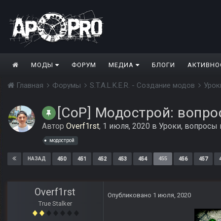
МОДЫ
ФОРУМ
МЕДИА
БЛОГИ
АКТИВНО
Главная
Форумы
S.T.A.L.K.E.R. - Создание модов
Урок
[CoP] Модострой: вопро
Автор
Overf1rst
,
1 июля, 2020
в
Уроки, вопросы
модострой
450
451
452
453
454
455
456
457
НАЗАД
Overf1rst
Опубликовано
1 июля, 2020
True Stalker