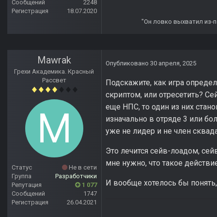
Сообщений
2248
Регистрация
18.07.2020
"Он ловко выхватил из-по
Mawrak
Опубликовано
30 апреля, 2025
Грехи Академика. Красный
Рассвет
Подскажите, как игра опреде
скриптом, или отресетить? Се
еще НПС, то один из них стан
изначально в отряде 3 или б
уже не лидер и не член сквада
Это лечится сейв-лоадом, сей
мне нужно, что такое действи
Статус
Не в сети
Группа
Разработчики
И вообще хотелось бы понять,
Репутация
1 077
Сообщений
1747
Регистрация
26.04.2021