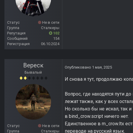
Статус
Не в сети
Группа
Сталкеры
Репутация
102
Сообщений
154
Регистрация
06.10.2024
Вереск
Опубликовано
1 мая, 2025
Бывалый
И снова я тут, продолжаю копа
Вопрос, где находятся пути д
лежат также, как у всех оста
Но сколько бы не искал, так и
в bind_crow.script ничего нет.
Единственное в m_crow.ltx есть
Статус
Не в сети
переводе на русский язык.
Группа
Сталкеры