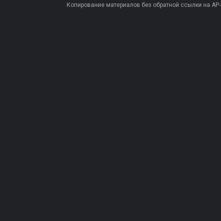
Копирование материалов без обратной ссылки на AP-PR