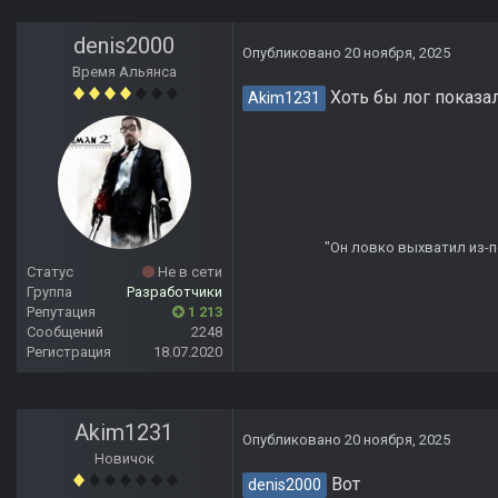
denis2000
Опубликовано
20 ноября, 2025
Время Альянса
Хоть бы лог показали
Akim1231
"Он ловко выхватил из-по
Статус
Не в сети
Группа
Разработчики
Репутация
1 213
Сообщений
2248
Регистрация
18.07.2020
Akim1231
Опубликовано
20 ноября, 2025
Новичок
Вот
denis2000