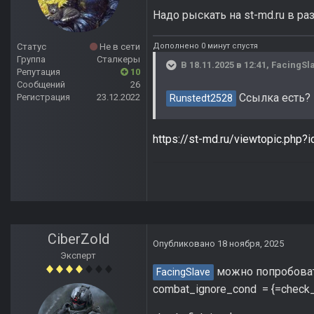
Надо рыскать на st-md.ru в ра
Дополнено 0 минут спустя
Статус
Не в сети
Группа
Сталкеры
В 18.11.2025 в 12:41,
FacingSl
Репутация
10
Сообщений
26
Ссылка есть?
Регистрация
23.12.2022
Runstedt2528
https://st-md.ru/viewtopic.php?
CiberZold
Опубликовано
18 ноября, 2025
Эксперт
можно попробовать
FacingSlave
combat_ignore_cond = {=check_