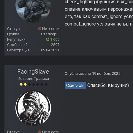
check_fighting функция в xr_co
спавне ключевым персонажам,
его, так как combat_ignore усл
combat_ignore условия не вып
Статус
Не в сети
Группа
Сталкеры
Репутация
1 605
Сообщений
2897
Регистрация
09.04.2021
FacingSlave
Опубликовано
19 ноября, 2025
История Трависа
Спасибо, выручил)
CiberZold
Статус
Не в сети