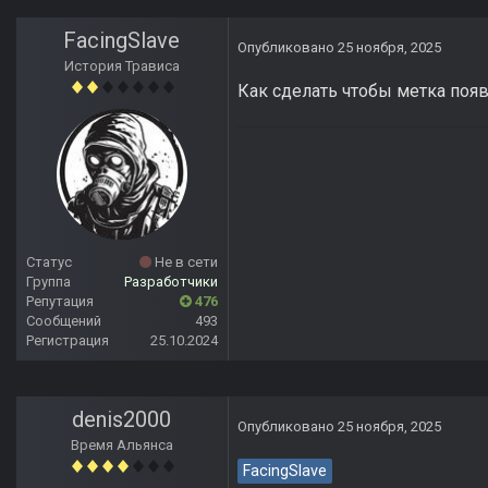
FacingSlave
Опубликовано
25 ноября, 2025
История Трависа
Как сделать чтобы метка появ
Статус
Не в сети
Группа
Разработчики
Репутация
476
Сообщений
493
Регистрация
25.10.2024
denis2000
Опубликовано
25 ноября, 2025
Время Альянса
FacingSlave