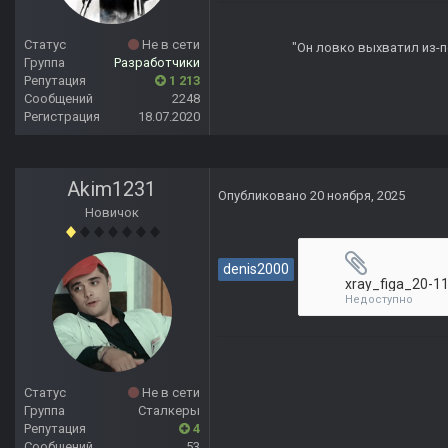
Статус
Не в сети
"Он ловко выхватил из-по
Группа
Разработчики
Репутация
1 213
Сообщений
2248
Регистрация
18.07.2020
Akim1231
Опубликовано
20 ноября, 2025
Новичок
denis2000
xray_figa_20-1
Недоступно
Статус
Не в сети
Группа
Сталкеры
Репутация
4
Сообщений
53