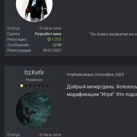
Статус
Не в сети
Группа
Разработчики
"Он ловко выхватил из-по
Репутация
1 213
Сообщений
2248
Регистрация
18.07.2020
ItzKefir
Опубликовано
24 ноября, 2025
Новичок
Добрый вечер/день. Хотелось
модификации "Игра". Кто под
Статус
Не в сети