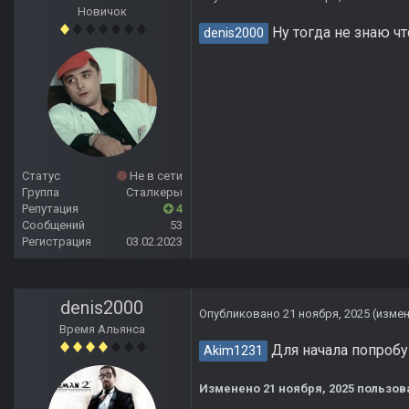
Новичок
Ну тогда не знаю ч
denis2000
Статус
Не в сети
Группа
Сталкеры
Репутация
4
Сообщений
53
Регистрация
03.02.2023
denis2000
Опубликовано
21 ноября, 2025
(изме
Время Альянса
Для начала попробу
Akim1231
Изменено
21 ноября, 2025
пользова