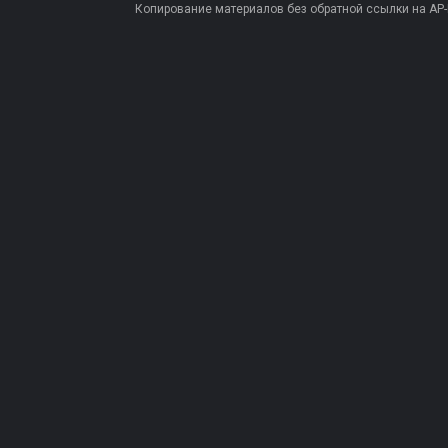
Копирование материалов без обратной ссылки на AP-PR