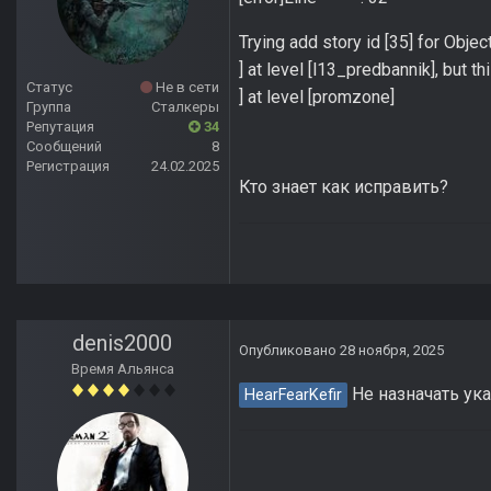
Trying add story id [35] for Obje
] at level [l13_predbannik], but t
Статус
Не в сети
] at level [promzone]
Группа
Сталкеры
Репутация
34
Сообщений
8
Регистрация
24.02.2025
Кто знает как исправить?
denis2000
Опубликовано
28 ноября, 2025
Время Альянса
Не назначать ука
HearFearKefir