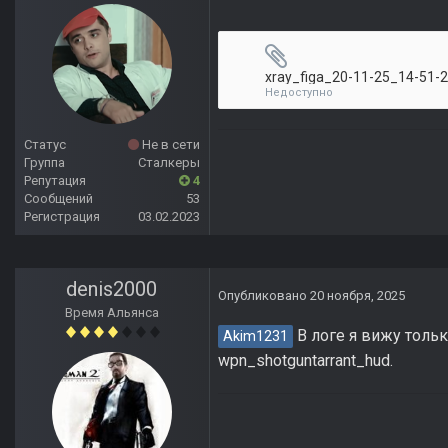
xray_figa_20-11-25_14-51-2
Недоступно
Статус
Не в сети
Группа
Сталкеры
Репутация
4
Сообщений
53
Регистрация
03.02.2023
denis2000
Опубликовано
20 ноября, 2025
Время Альянса
В логе я вижу тольк
Akim1231
wpn_shotguntarrant_hud.