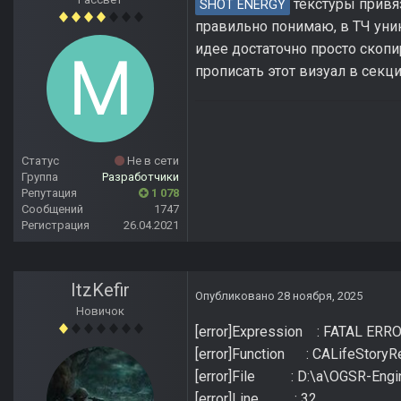
текстуры привяз
SHOT ENERGY
правильно понимаю, в ТЧ уни
идее достаточно просто скопи
прописать этот визуал в секц
Статус
Не в сети
Группа
Разработчики
Репутация
1 078
Сообщений
1747
Регистрация
26.04.2021
ItzKefir
Опубликовано
28 ноября, 2025
Новичок
[error]Expression : FATAL ERR
[error]Function : CALifeStoryRe
[error]File : D:\a\OGSR-Engin
[error]Line : 32