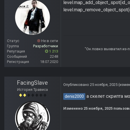
level.map_add_object_spot(id
level.map_remove_object_spot
Статус
Не в сети
Группа
Разработчики
"Он ловко выхватил из-по
Репутация
1 213
Сообщений
2248
Регистрация
18.07.2020
FacingSlave
Опубликовано
25 ноября, 2025
(изме
История Трависа
а скелет скрипта м
denis2000
Изменено
25 ноября, 2025
пользова