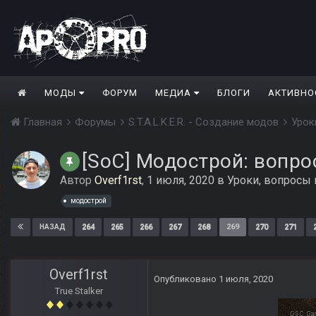
МОДЫ
ФОРУМ
МЕДИА
БЛОГИ
АКТИВНО
Главная
Форумы
S.T.A.L.K.E.R. - Создание модов
Урок
[SoC] Модострой: вопро
Автор
Overf1rst
,
1 июля, 2020
в
Уроки, вопросы
модострой
264
265
266
267
268
269
270
271
НАЗАД
Overf1rst
Опубликовано
1 июля, 2020
True Stalker