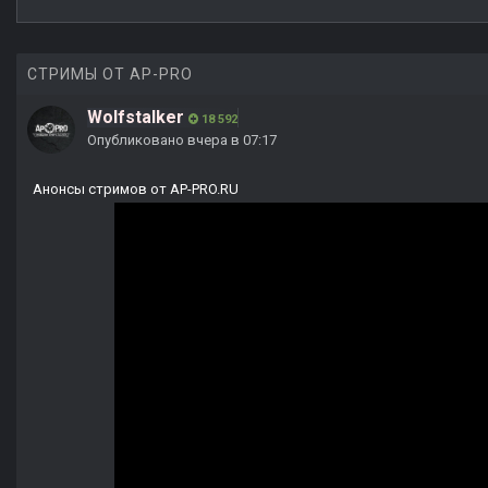
СТРИМЫ ОТ AP-PRO
Wolfstalker
18 592
Опубликовано
вчера в 07:17
Анонсы стримов от AP-PRO.RU