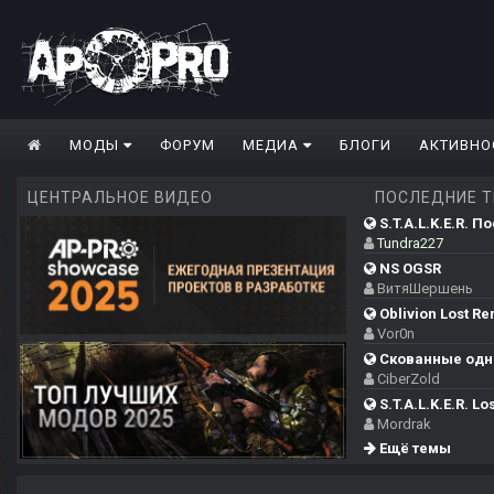
МОДЫ
ФОРУМ
МЕДИА
БЛОГИ
АКТИВНО
ЦЕНТРАЛЬНОЕ ВИДЕО
ПОСЛЕДНИЕ 
S.T.A.L.K.E.R. П
Tundra227
NS OGSR
ВитяШершень
Oblivion Lost Re
Vor0n
Скованные одн
CiberZold
S.T.A.L.K.E.R. Los
Mordrak
Ещё темы