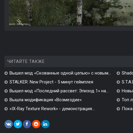
ЧИТАЙТЕ ТАКЖЕ
Вышел мод «Скованные одной цепью» с новым...
Shado
STALKER: New Project - 5 минут геймплея
S.T.A
Вышел мод «Последний рассвет: Эпизод 1» на...
Новы
Вышла модификация «Возмездие»
Топ л
«IX-Ray Texture Rework» - демонстрация...
Показ