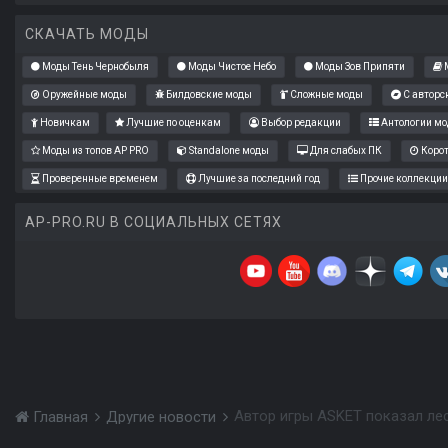
СКАЧАТЬ МОДЫ
Моды Тень Чернобыля
Моды Чистое Небо
Моды Зов Припяти
М
Оружейные моды
Билдовские моды
Сложные моды
С авторс
Новичкам
Лучшие по оценкам
Выбор редакции
Антологии мо
Моды из топов AP PRO
Standalone моды
Для слабых ПК
Коро
Проверенные временем
Лучшие за последний год
Прочие коллекции
AP-PRO.RU В СОЦИАЛЬНЫХ СЕТЯХ
Автор игры ASKET показал ле
Главная
Другие новости