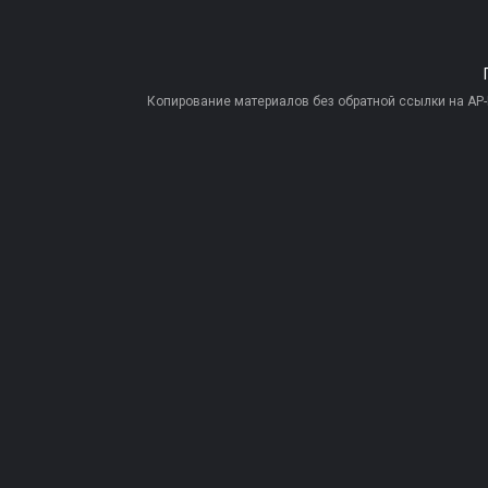
Копирование материалов без обратной ссылки на AP-PR