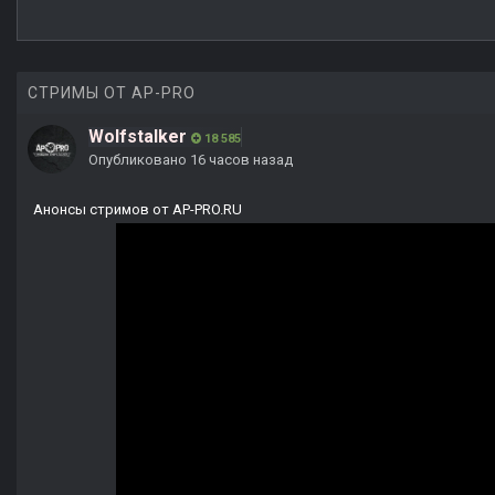
СТРИМЫ ОТ AP-PRO
Wolfstalker
18 585
Опубликовано
16 часов назад
Анонсы стримов от AP-PRO.RU