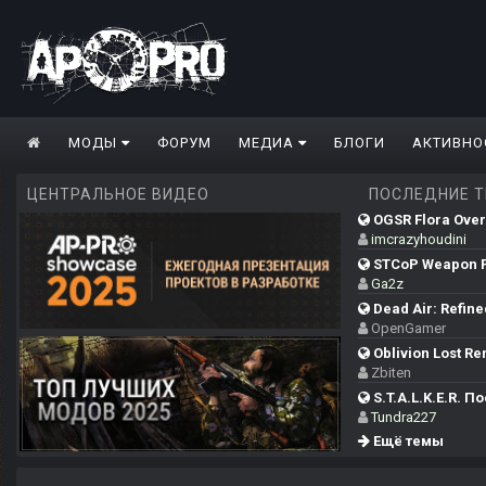
МОДЫ
ФОРУМ
МЕДИА
БЛОГИ
АКТИВНО
ЦЕНТРАЛЬНОЕ ВИДЕО
ПОСЛЕДНИЕ 
OGSR Flora Over
imcrazyhoudini
STCoP Weapon P
Ga2z
Dead Air: Refine
OpenGamer
Oblivion Lost Re
Zbiten
S.T.A.L.K.E.R. П
Tundra227
Ещё темы