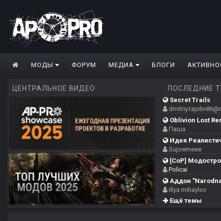
МОДЫ
ФОРУМ
МЕДИА
БЛОГИ
АКТИВНО
ЦЕНТРАЛЬНОЕ ВИДЕО
ПОСЛЕДНИЕ 
Secret Trails
dmitriy.tapilin86
Oblivion Lost Re
Паша
Идея Реалистич
Supremeee
[CoP] Модострой
Policai
Аддон "Narodna
illya mihaylov
Ещё темы