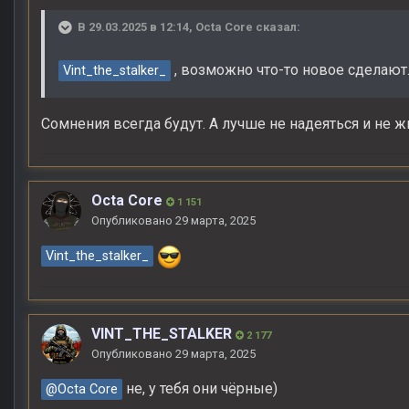
В 29.03.2025 в 12:14,
Octa Core
сказал:
, возможно что-то новое сделают.
Vint_the_stalker_
Сомнения всегда будут. А лучше не надеяться и не ж
Octa Core
1 151
Опубликовано
29 марта, 2025
Vint_the_stalker_
VINT_THE_STALKER
2 177
Опубликовано
29 марта, 2025
не, у тебя они чёрные)
@Octa Core