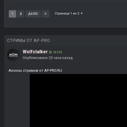
Страница 1 из 2
1
2
ДАЛЕЕ
СТРИМЫ ОТ AP-PRO
Wolfstalker
18 592
Опубликовано
23 часа назад
Анонсы стримов от AP-PRO.RU