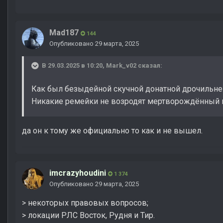
Mad187
144
Опубликовано
29 марта, 2025
В 29.03.2025 в 10:20,
Mark_v02
сказал:
Как был безыдейной скучной донатной дрочильней,
Никакие ремейки не возродят мертворождённый 
да он к тому же официально то как и не вышел.
imcrazyhoudini
1 374
Опубликовано
29 марта, 2025
> некоторых правовых вопросов;
> локации РЛС Восток, Рудня и Тир.