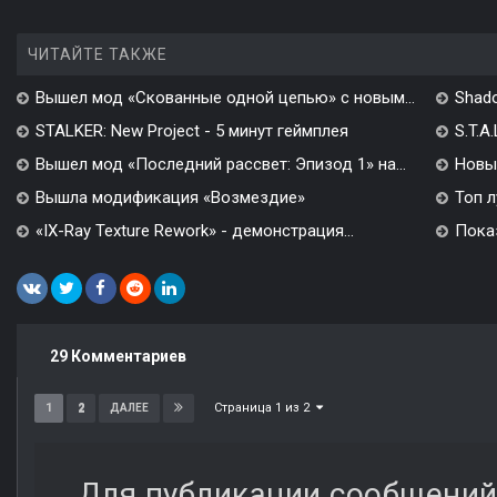
ЧИТАЙТЕ ТАКЖЕ
Вышел мод «Скованные одной цепью» с новым...
Shado
STALKER: New Project - 5 минут геймплея
S.T.A
Вышел мод «Последний рассвет: Эпизод 1» на...
Новы
Вышла модификация «Возмездие»
Топ л
«IX-Ray Texture Rework» - демонстрация...
Показ
29 Комментариев
Страница 1 из 2
1
2
ДАЛЕЕ
Для публикации сообщений