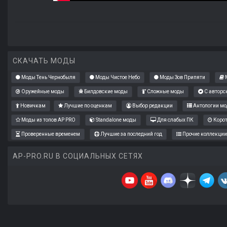
СКАЧАТЬ МОДЫ
Моды Тень Чернобыля
Моды Чистое Небо
Моды Зов Припяти
М
Оружейные моды
Билдовские моды
Сложные моды
С авторс
Новичкам
Лучшие по оценкам
Выбор редакции
Антологии мо
Моды из топов AP PRO
Standalone моды
Для слабых ПК
Коро
Проверенные временем
Лучшие за последний год
Прочие коллекции
AP-PRO.RU В СОЦИАЛЬНЫХ СЕТЯХ