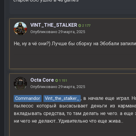
VINT_THE_STALKER
2 177
Опубликовано
29 марта, 2025
Не, ну а чё они?) Лучше бы сборку на Эбобали запили
Octa Core
1 151
Опубликовано
29 марта, 2025
, в начале еще играл. 
Commandor
Vint_the_stalker_
пылесос который высасывает деньги из кармана 
вкладывать средства, то там делать не чего. а еще 
ни чего не делают...Удивительно что еще жива...