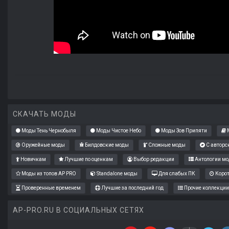
СКАЧАТЬ МОДЫ
Моды Тень Чернобыля
Моды Чистое Небо
Моды Зов Припяти
М
Оружейные моды
Билдовские моды
Сложные моды
С авторс
Новичкам
Лучшие по оценкам
Выбор редакции
Антологии мо
Моды из топов AP PRO
Standalone моды
Для слабых ПК
Коро
Проверенные временем
Лучшие за последний год
Прочие коллекции
AP-PRO.RU В СОЦИАЛЬНЫХ СЕТЯХ