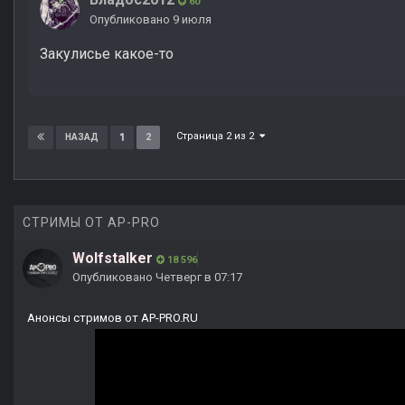
60
Опубликовано
9 июля
Закулисье какое-то
Страница 2 из 2
1
2
НАЗАД
СТРИМЫ ОТ AP-PRO
Wolfstalker
18 596
Опубликовано
Четверг в 07:17
Анонсы стримов от AP-PRO.RU