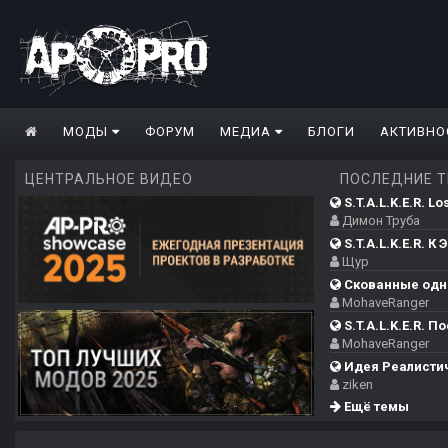
МОДЫ
ФОРУМ
МЕДИА
БЛОГИ
АКТИВНО
ЦЕНТРАЛЬНОЕ ВИДЕО
ПОСЛЕДНИЕ 
S.T.A.L.K.E.R. Los
Димон Труба
S.T.A.L.K.E.R. К Э
Щур
Скованные одн
MohaveRanger
S.T.A.L.K.E.R. П
MohaveRanger
Идея Реалистич
ziken
Ещё темы