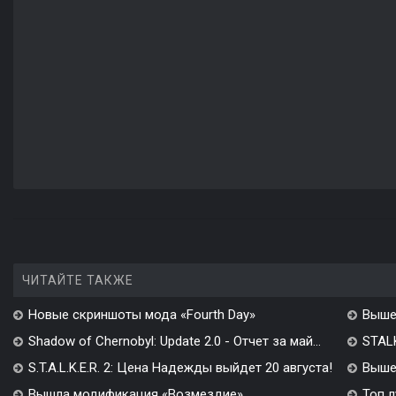
ЧИТАЙТЕ ТАКЖЕ
Новые скриншоты мода «Fourth Day»
Выше
Shadow of Chernobyl: Update 2.0 - Отчет за май...
STALK
S.T.A.L.K.E.R. 2: Цена Надежды выйдет 20 августа!
Вышел
Вышла модификация «Возмездие»
Топ л