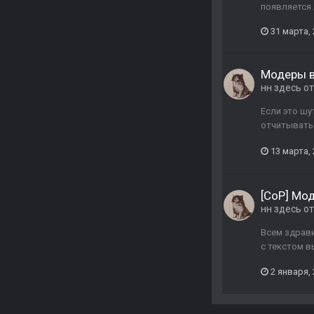
появляется.
31 марта,
Модеры в
нн здесь
от
Если это шу
отчитыватьс
13 марта,
[CoP] Мо
нн здесь
от
Всем здрави
с текстом в
2 января,