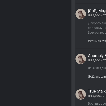
[CoP] Мо
нн здесь
от
Доброго дня
проблему, н
D:\prog_repos
23 мая, 20
Anomaly 
нн здесь
от
Язык падон
22 апреля
True Stalk
нн здесь
от
Братцы, все