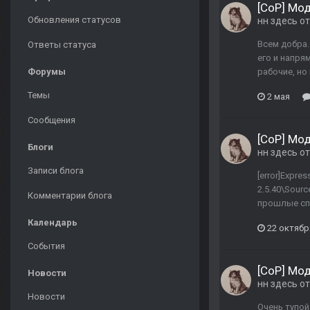
[CoP] Мо
Обновления статусов
нн здесь
от
Всем добра.
Ответы статуса
его и напря
Форумы
рабочие, но
Темы
2 мая
Сообщения
[CoP] Мо
Блоги
нн здесь
от
Записи блога
[error]Expres
2.5.40\Sourc
Комментарии блога
прошлые спо
Календарь
22 октябр
События
[CoP] Мо
Новости
нн здесь
от
Новости
Очень тупой