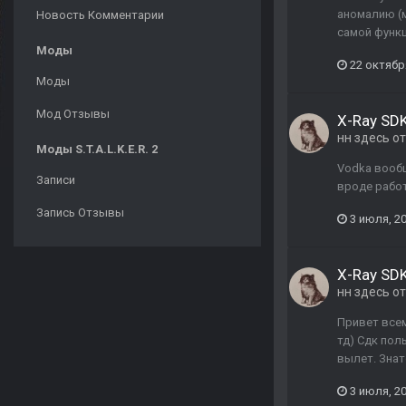
аномалию (м
Новость Комментарии
самой функц
Моды
22 октябр
Моды
Мод Отзывы
X-Ray SDK
нн здесь
от
Моды S.T.A.L.K.E.R. 2
Vodka вообщ
Записи
вроде работ
Запись Отзывы
3 июля, 2
X-Ray SDK
нн здесь
от
Привет всем
тд) Сдк пол
вылет. Знат
3 июля, 2