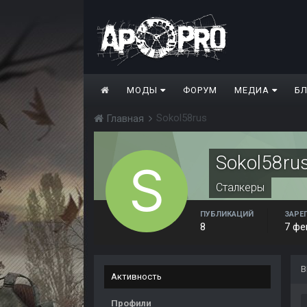
МОДЫ
ФОРУМ
МЕДИА
Б
Sokol58rus
Главная
Sokol58ru
Сталкеры
ПУБЛИКАЦИЙ
ЗАРЕ
8
7 фе
В
Активность
Профили