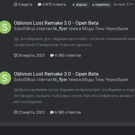
5 марта
4 873 ответа
(и ещё 2 )
модпак
expedition
Oblivion Lost Remake 3.0 - Open Beta
Sokol58rus
ответил
hi_flyer
тема в
Моды Тень Чернобыля
Да, вообще все доп. задания выполнил, остался сломанный квес
сюжетные С Генералом тоже нет диалога
26 марта, 2025
6 585 ответов
Oblivion Lost Remake 3.0 - Open Beta
Sokol58rus
ответил
hi_flyer
тема в
Моды Тень Чернобыля
Доброго времени суток. Бармен не присылает сообщение о подг
поговорил, прошло 5 игровых суток. Как это пофиксить можно?
нет сообщения
25 марта, 2025
6 585 ответов