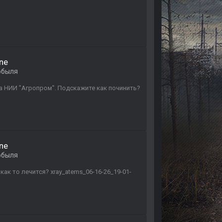
one
обыля
а НИИ "Агропром". Подскажите как починить?
one
обыля
ак то лечится? xray_atems_06-16-26_19-01-