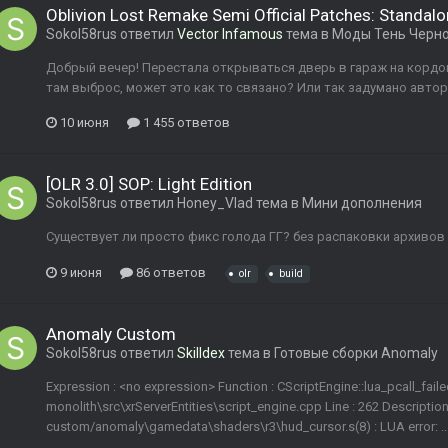
Oblivion Lost Remake Semi Official Patches: Standal
Sokol58rus
ответил
Vector Infamous
тема в
Моды Тень Черн
Добрый вечер! Перестала открываться дверь в гараж на кордо
там выброс, может это как то связано? Или так задумано авто
10 июня
1 455 ответов
[OLR 3.0] SOP: Light Edition
Sokol58rus
ответил
Honey_Vlad
тема в
Мини дополнения
Существует ли просто фикс голода ГГ? без распаковки архивов
9 июня
86 ответов
olr
build
Anomaly Custom
Sokol58rus
ответил
Skilldex
тема в
Готовые сборки Anomaly
Expression : <no expression> Function : CScriptEngine::lua_pcall_failed
monolith\src\xrServerEntities\script_engine.cpp Line : 262 Description :
custom/anomaly\gamedata\shaders\r3\hud_cursor.s(8) : LUA error: ...