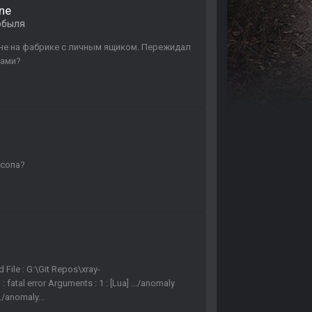
one
обыля
не на фабрике с личным ящиком. Пережидал
рами?
 сопа?
 File : G:\Git Repos\xray-
 fatal error Arguments : 1 : [Lua] .../anomaly
/anomaly...