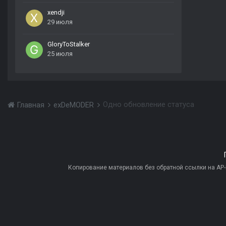
xendji
29 июля
GloryToStalker
25 июля
Одно обновление статуса
Главная
exDeMODER
Копирование материалов без обратной ссылки на AP-PR