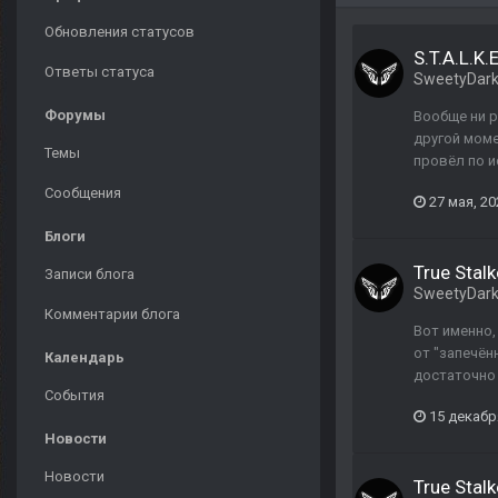
Обновления статусов
S.T.A.L.K.
Ответы статуса
SweetyDar
Форумы
Вообще ни р
другой моме
Темы
провёл по и
Сообщения
27 мая, 20
Блоги
True Stalk
Записи блога
SweetyDar
Комментарии блога
Вот именно,
от "запечён
Календарь
достаточно 
События
15 декабр
Новости
Новости
True Stalk