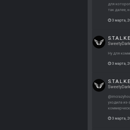
для которог
так далее, 
3 марта, 
S.T.A.L.K.
SweetyDar
Ну для комм
3 марта, 
S.T.A.L.K.
SweetyDar
@imcrazyhou
уходила из-
коммерчески
3 марта, 