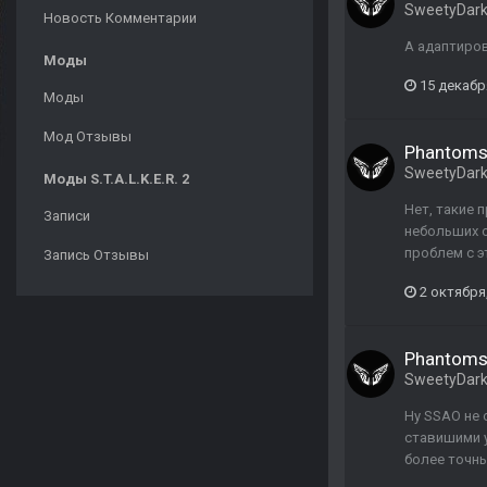
SweetyDar
Новость Комментарии
А адаптиров
Моды
15 декабр
Моды
Мод Отзывы
Phantoms
SweetyDar
Моды S.T.A.L.K.E.R. 2
Нет, такие 
Записи
небольших о
проблем с э
Запись Отзывы
2 октября
Phantoms
SweetyDar
Ну SSAO не 
ставишими 
более точны