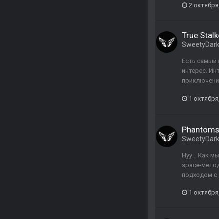
2 октября
True Stalk
SweetyDar
Есть самый 
интерес. Ин
приключений
1 октября
Phantoms
SweetyDar
Нуу... Как 
space-метод
подходом с 
1 октября