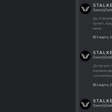
S.T.A.L.K.
SweetyDar
Да. Я писал
проект, при
никак
3 марта, 
S.T.A.L.K.
SweetyDar
Да как раз 
игровым дви
относительно
2 марта, 
S.T.A.L.K.
SweetyDar