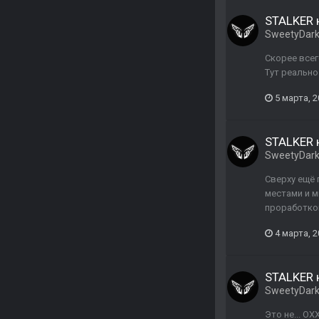
STALKER н
SweetyDar
Скорее всег
Тут реально
5 марта, 
STALKER н
SweetyDar
Сверху ещё 
местами и мн
проработкой
4 марта, 
STALKER н
SweetyDar
Это не... ОХ