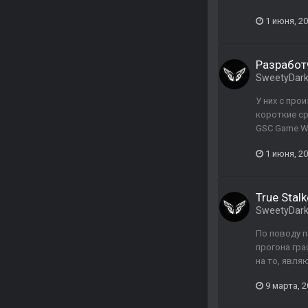
1 июня, 2
Разработч
SweetyDar
У них с про
короткие ср
GSC Game Wor
1 июня, 2
True Stalk
SweetyDar
По поводу п
прогона гра
на то, явля
9 марта, 