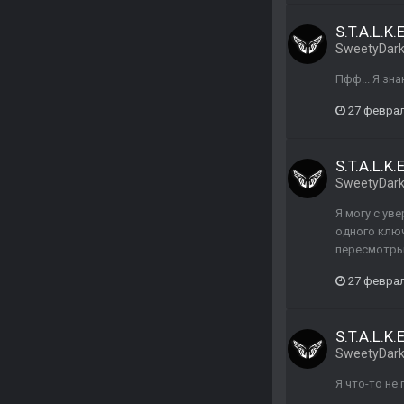
S.T.A.L.K.
SweetyDar
Пфф... Я зн
27 феврал
S.T.A.L.K.
SweetyDar
Я могу с ув
одного ключ
пересмотры 
27 феврал
S.T.A.L.K.
SweetyDar
Я что-то не