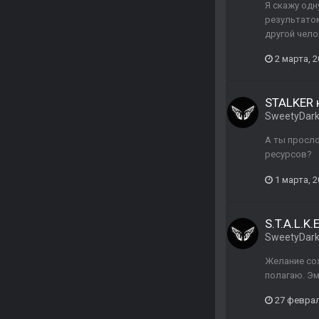
Я скажу одн
результатом
другой чело
2 марта, 
STALKER н
SweetyDar
А ты просло
ресурсов?
1 марта, 
S.T.A.L.K.
SweetyDar
Желание сох
полагаю. Эм
27 феврал