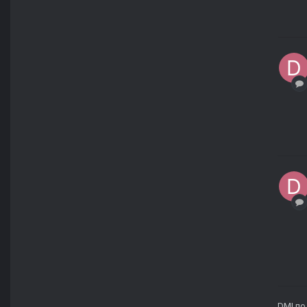
DMI
по