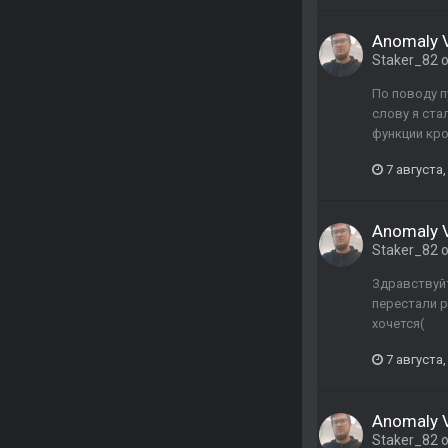
Anomaly Va
Staker_82
о
По поводу п
слову я ста
функции кро
7 августа,
Anomaly Va
Staker_82
о
Здравствуйт
перестали р
хочется(
7 августа,
Anomaly Va
Staker_82
о