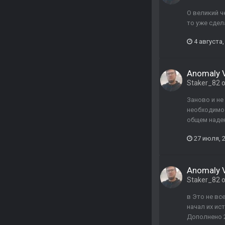
О великий че
то уже сдел
4 августа,
Anomaly Va
Staker_82
о
Заново и не
необходимо.
общем надею
27 июля, 
Anomaly Va
Staker_82
о
в Это не вс
начал их ис
Дополнено 2