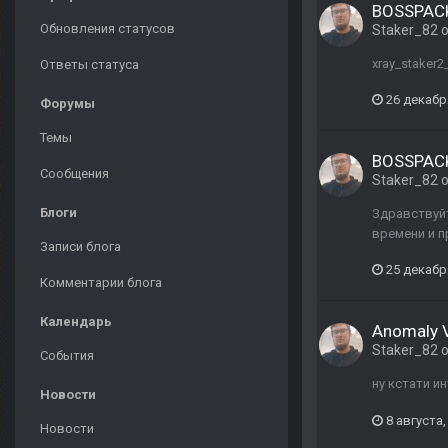
BOSSPACK
Обновления статусов
Staker_82
о
xray_staker
Ответы статуса
26 декабр
Форумы
Темы
BOSSPACK
Сообщения
Staker_82
о
Блоги
Здравствуйт
времени и п
Записи блога
25 декабр
Комментарии блога
Календарь
Anomaly Va
Staker_82
о
События
ну кстати и
Новости
8 августа,
Новости