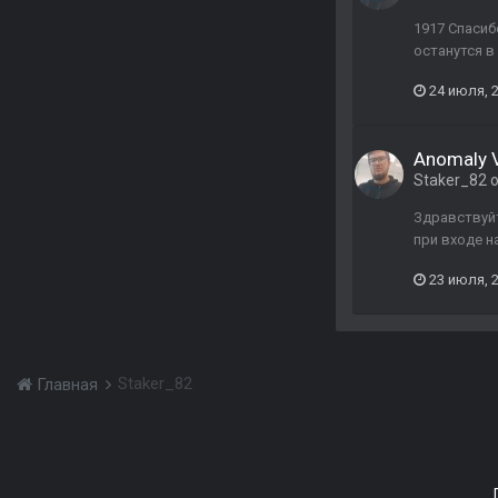
1917 Спасиб
останутся в
24 июля, 
Anomaly Va
Staker_82
о
Здравствуйт
при входе н
23 июля, 
Staker_82
Главная