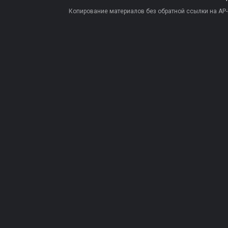
Копирование материалов без обратной ссылки на AP-PR