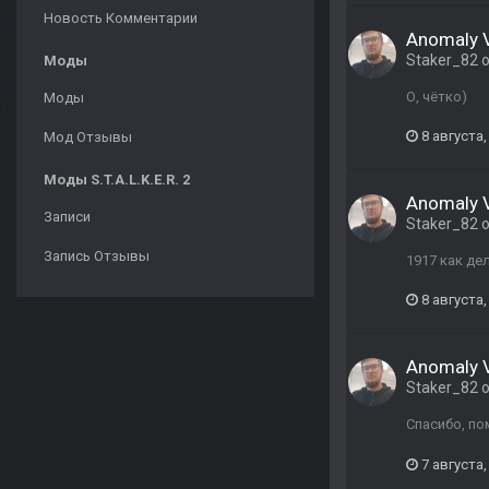
Новость Комментарии
Anomaly Va
Staker_82
о
Моды
О, чётко)
Моды
8 августа,
Мод Отзывы
Моды S.T.A.L.K.E.R. 2
Anomaly Va
Записи
Staker_82
о
Запись Отзывы
1917 как де
8 августа,
Anomaly Va
Staker_82
о
Спасибо, по
7 августа,