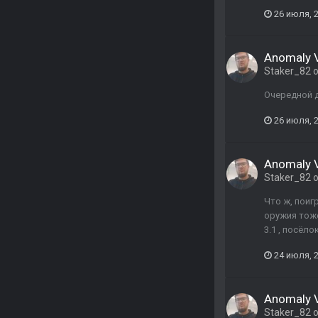
26 июля, 
Anomaly Va
Staker_82
о
Очередной д
26 июля, 
Anomaly Va
Staker_82
о
Что ж, поиг
оружия тоже
3.1 , посёл
24 июля, 
Anomaly Va
Staker_82
о