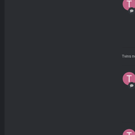
Tvins
п