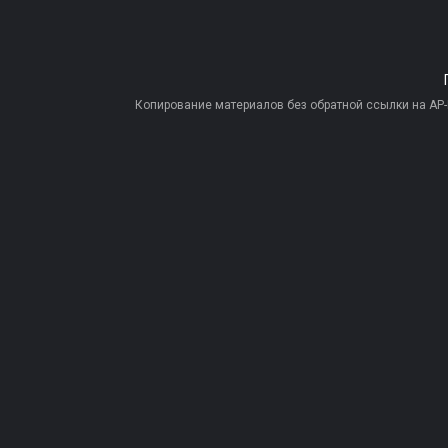
Копирование материалов без обратной ссылки на AP-PR