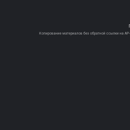
Копирование материалов без обратной ссылки на AP-PR