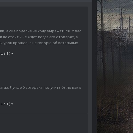
ив, а сие поделие не хочу выражаться. У вас
 не стоит и не ждет когда его отоварят, а
 урон прошел, я не говорю об остальных...
ещё 1 )
итаз. Лучше б артефакт получить было как в
ещё 1 )