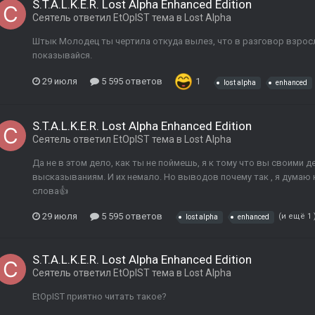
S.T.A.L.K.E.R. Lost Alpha Enhanced Edition
Сеятель
ответил
EtOpIST
тема в
Lost Alpha
Штык Молодец ты чертила откуда вылез, что в разговор взросл
показывайся.
29 июля
5 595 ответов
1
lost alpha
enhanced
S.T.A.L.K.E.R. Lost Alpha Enhanced Edition
Сеятель
ответил
EtOpIST
тема в
Lost Alpha
Да не в этом дело, как ты не поймешь, я к тому что вы своими 
высказываниям. И их немало. Но выводов почему так , я думаю 
слова👍
29 июля
5 595 ответов
(и ещё 1 
lost alpha
enhanced
S.T.A.L.K.E.R. Lost Alpha Enhanced Edition
Сеятель
ответил
EtOpIST
тема в
Lost Alpha
EtOpIST приятно читать такое?