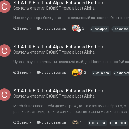
S.T.A.L.K.E.R. Lost Alpha Enhanced Edition
Сеятель
ответил
EtOpIST
тема в
Lost Alpha
Nuclear у автора бзик довольно серьезный на правки. От этого к
28 июля
5 595 ответов
2
lost alpha
enhanced
S.T.A.L.K.E.R. Lost Alpha Enhanced Edition
Сеятель
ответил
EtOpIST
тема в
Lost Alpha
Чувак какую же чушь ты несешь😆 выйди с Новичка попробуй на 
28 июля
5 595 ответов
2
lost alpha
enhance
S.T.A.L.K.E.R. Lost Alpha Enhanced Edition
Сеятель
ответил
EtOpIST
тема в
Lost Alpha
Mordrak не спасет тебя даже Страж Долга с артами на броню, от 
разные костюмы, только самые дорогие экзачи + арты еще как 
25 июля
5 595 ответов
1
lost alpha
enhanced