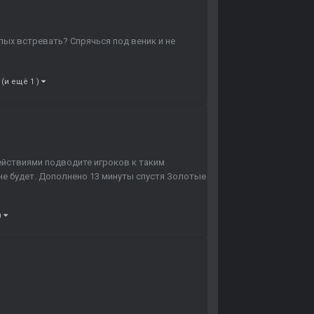
ых встревать? Спрячься под веник и не
(и ещё 1 )
действиями подводите игроков к таким
не будет. Дополнено 13 минуты спустя Золотые
)