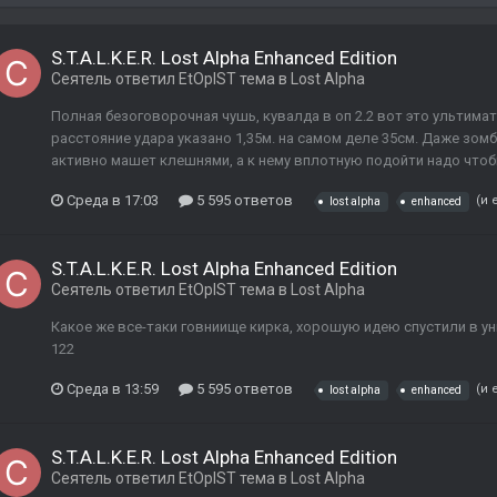
S.T.A.L.K.E.R. Lost Alpha Enhanced Edition
Сеятель
ответил
EtOpIST
тема в
Lost Alpha
Полная безоговорочная чушь, кувалда в оп 2.2 вот это ультимат
расстояние удара указано 1,35м. на самом деле 35см. Даже зомби
активно машет клешнями, а к нему вплотную подойти надо чтобы
Среда в 17:03
5 595 ответов
(и 
lost alpha
enhanced
S.T.A.L.K.E.R. Lost Alpha Enhanced Edition
Сеятель
ответил
EtOpIST
тема в
Lost Alpha
Какое же все-таки говниище кирка, хорошую идею спустили в ун
122
Среда в 13:59
5 595 ответов
(и 
lost alpha
enhanced
S.T.A.L.K.E.R. Lost Alpha Enhanced Edition
Сеятель
ответил
EtOpIST
тема в
Lost Alpha