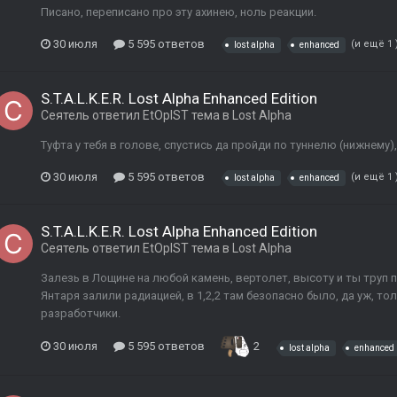
Писано, переписано про эту ахинею, ноль реакции.
30 июля
5 595 ответов
(и ещё 1 
lost alpha
enhanced
S.T.A.L.K.E.R. Lost Alpha Enhanced Edition
Сеятель
ответил
EtOpIST
тема в
Lost Alpha
Туфта у тебя в голове, спустись да пройди по туннелю (нижнему)
30 июля
5 595 ответов
(и ещё 1 
lost alpha
enhanced
S.T.A.L.K.E.R. Lost Alpha Enhanced Edition
Сеятель
ответил
EtOpIST
тема в
Lost Alpha
Залезь в Лощине на любой камень, вертолет, высоту и ты труп 
Янтаря залили радиацией, в 1,2,2 там безопасно было, да уж, то
разработчики.
30 июля
5 595 ответов
2
lost alpha
enhanced