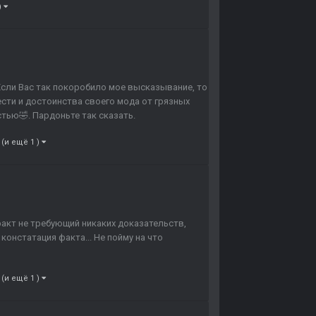
)
 Если Вас так покоробило мое высказывание, то
ести и достоинства своего мода от грязных
тью🤣. Пардоньте так сказать.
(и ещё 1 )
факт не требующий никаких доказательств,
констатация факта... Не пойму на что
(и ещё 1 )