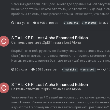
Чему ты удивляешься? Здесь много где здравый смысл отсутств
на какие претензии нечего ответить, не отвечает. Ну да ладно 
проблемы то есть, а вот реагировать на них не хотят, что самое 
1 августа
5 595 ответов
(и ещё 
lost alpha
enhanced
S.T.A.L.K.E.R. Lost Alpha Enhanced Edition
Сеятель
ответил
EtOpIST
тема в
Lost Alpha
EtOpIST так я тебе русским по белому пишу, как воевать с мута
(3шт.) нет ни артов, нет выносливости, нет грузоподъемности ч
Измените выносливость без перегруза и дайте возможность пере
30 июля
5 595 ответов
(и ещё 1 
lost alpha
enhanced
S.T.A.L.K.E.R. Lost Alpha Enhanced Edition
Сеятель
ответил
EtOpIST
тема в
Lost Alpha
Уважаемый вы о чем? С вашей выносливостью какие прыжки -с
умер. Нужно обвешаться артами на выносливость, чтобы воеват
а до этого? Ну почему вы отказываетесь признать реальность?