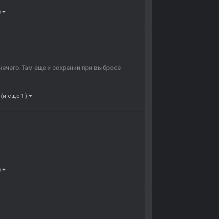
)
нечего. Там еще и сохранки при выбросе
(и ещё 1 )
)