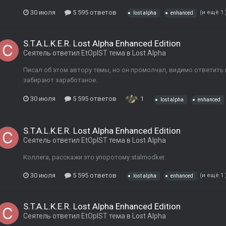
30 июля
5 595 ответов
(и ещё 1 
lost alpha
enhanced
S.T.A.L.K.E.R. Lost Alpha Enhanced Edition
Сеятель
ответил
EtOpIST
тема в
Lost Alpha
Писал об этом автору темы, но он промолчал, видимо ответить 
забирают заработаное.
30 июля
5 595 ответов
1
lost alpha
enhanced
S.T.A.L.K.E.R. Lost Alpha Enhanced Edition
Сеятель
ответил
EtOpIST
тема в
Lost Alpha
Коллега, расскажи это упоротому stalmodker.
30 июля
5 595 ответов
(и ещё 1 
lost alpha
enhanced
S.T.A.L.K.E.R. Lost Alpha Enhanced Edition
Сеятель
ответил
EtOpIST
тема в
Lost Alpha