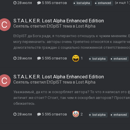
28 июля
5 595 ответов
(и ещё 1 
lost alpha
enhanced
S.T.A.L.K.E.R. Lost Alpha Enhanced Edition
Сеятель
ответил
EtOpIST
тема в
Lost Alpha
EtOpIST да Бога ради, я толерантно отношусь к чужим мнениям.
могу переиначить: авторы очень трепетно относятся к защите ч
домогательств граждан с социально пониженной ответственнос
28 июля
5 595 ответов
1
lost alpha
enhanced
S.T.A.L.K.E.R. Lost Alpha Enhanced Edition
Сеятель
ответил
EtOpIST
тема в
Lost Alpha
Уаажаемый, да кто ж оскорбляет автора? То что я написал это 
античит же стоит? Стоит, так чем я оскорбил авторов? Простая 
обижаетесь.
28 июля
5 595 ответов
2
lost alpha
enhanced