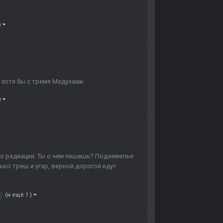
)
, хотя бы с тремя Медузами.
)
по радиации. Ты о чем пишешь? Подземелье
лько треш и угар, верной дорогой идут
(и ещё 1 )