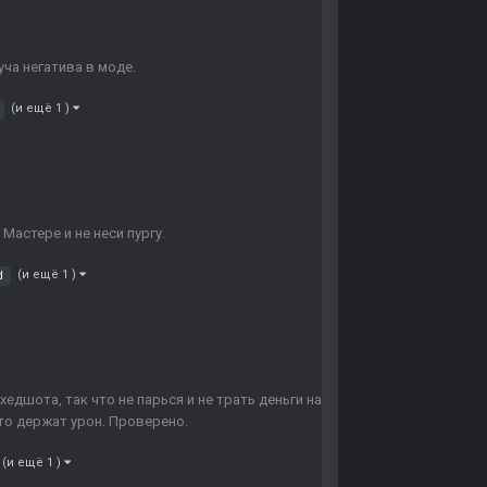
уча негатива в моде.
(и ещё 1 )
Мастере и не неси пургу.
(и ещё 1 )
d
хедшота, так что не парься и не трать деньги на
то держат урон. Проверено.
(и ещё 1 )