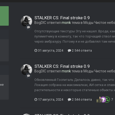
STALKER CS: Final stroke 0.9
BogDIC
ответил
monk
тема в
Моды Чистое неб
Отсутствующие текстуры Эту не нашел. Вроде, как
пулеметчику в комнату, так что торчащий ствол м
через амбразуру. Потому я и не добавлял там ниче
31 августа, 2024
2 544 ответа
STALKER CS: Final stroke 0.9
BogDIC
ответил
monk
тема в
Моды Чистое неб
Обновленный Госпиталь Делалось давно, так что 
не
Локация собрана на максималках, АИ сетка и спа
растительности и некоторые статичные объекты из
17 августа, 2024
2 544 ответа
7