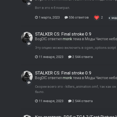
Вот в это я б поиграл.
1 марта, 2023
556 ответов
2
мод
STALKER CS: Final stroke 0.9
BogDIC
ответил
monk
тема в
Моды Чистое неб
Эту опцию можно включить в ogsm_options.script
11 января, 2023
2 544 ответа
STALKER CS: Final stroke 0.9
BogDIC
ответил
monk
тема в
Моды Чистое неб
Скорее всего это - killers_animation.omf, так как
было.
11 января, 2023
2 544 ответа