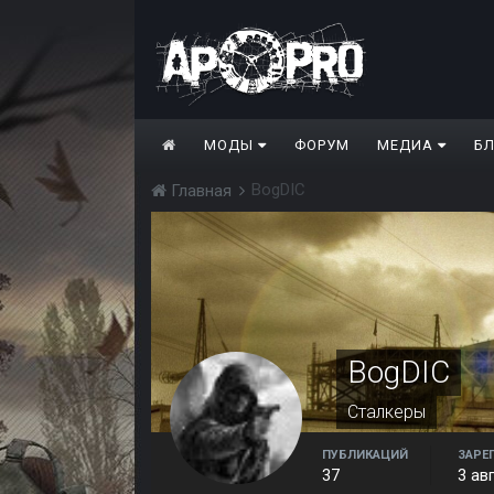
МОДЫ
ФОРУМ
МЕДИА
Б
BogDIC
Главная
BogDIC
Сталкеры
ПУБЛИКАЦИЙ
ЗАРЕ
37
3 ав