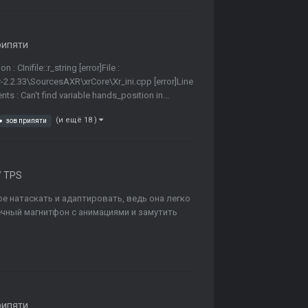
рипяти
: CInifile::r_string [error]File :
.2.33\SourcesAXR\xrCore\Xr_ini.cpp [error]Line
ts : Can't find variable hands_position in...
(и ещё 18 )
зов припяти
/ TPS
ое натаскать и адаптировать, ведь она легко
чный магнитфон с анимациями и замутить
рипяти