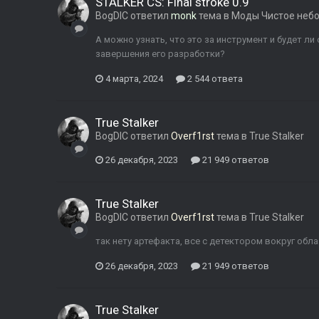
STALKER CS: Final stroke 0.9
BogDIC
ответил
monk
тема в
Моды Чистое неб
А можно узнать, что это за инструмент и будет л
завершения его разработки?
4 марта, 2024
2 544 ответа
True Stalker
BogDIC
ответил
Overf1rst
тема в
True Stalker
26 декабря, 2023
21 949 ответов
True Stalker
BogDIC
ответил
Overf1rst
тема в
True Stalker
так нету артефакта, все с детектором вокруг обл
26 декабря, 2023
21 949 ответов
True Stalker