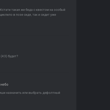
. Кстати такая же беда с квестом на особый
циклило в позе сидя, так и сидит уже
4:3) будет?
 небо
авиши назначить или выбрать дефолтный