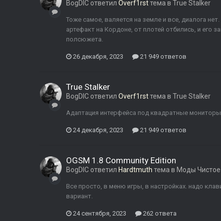
BogDIC
ответил
Overf1rst
тема в
True Stalker
Тоже самое, валяется на земле и все, диалога нет
артефакт на Кордоне, от плотей отбились, и его за
полсюжета.
26 декабря, 2023
21 949 ответов
True Stalker
BogDIC
ответил
Overf1rst
тема в
True Stalker
Адаптация интерфейса под квадратные мониторы (
24 декабря, 2023
21 949 ответов
OGSM 1.8 Community Edition
BogDIC
ответил
Hardtmuth
тема в
Моды Чистое
Все просто, в меню игры, в настройках. надо кл
вариант.
24 сентября, 2023
262 ответа