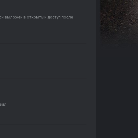
о
и он выложен в открытый доступ после
азил