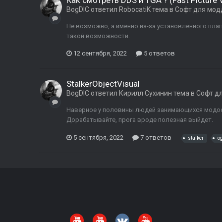
Как смотреть DDS и TGA ? (Fast Picture
BogDIC
ответил
RobocatiK
тема в
Софт для мод
Не возможно, а именно из-за установленного пла
такой возможности.
12 сентября, 2022
5 ответов
StalkerObjectVisual
BogDIC
ответил
Кирилл Сухинин
тема в
Софт д
Наверное у половины людей занимающихся модостр
Дорабатывайте, прога вроде полезная выйдет.
5 сентября, 2022
7 ответов
stalker
o