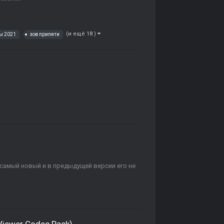
(и ещё 18 )
ы 2021
зов припяти
о
о
 он самый новый и в предыдущей версии его не