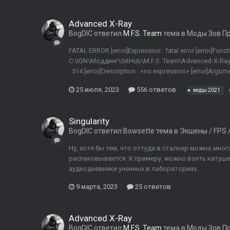
Advanced X-Ray
BogDIC
ответил
M.F.S. Team
тема в
Моды Зов П
FATAL ERROR [error]Expression : fatal error [error]Function 
C:\IGN\Моддинг\GitHub\M.F.S. Team\Advanced-X-Ray-2
: 514 [error]Description : <no expression> [error]Argumen
25 июля, 2023
556 ответов
моды 2021
Singularity
BogDIC
ответил
Bowsette
тема в
Экшены / FPS 
Ну, хотя бы тем, что оттуда в сталкер можно мног
распаковывается. К примеру, можно взять катуше
аудиодневники ученных в лабораториях.
9 марта, 2023
25 ответов
Advanced X-Ray
BogDIC
ответил
M.F.S. Team
тема в
Моды Зов П