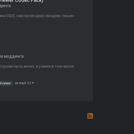
 Viewer Codec Pack)
динга
гина DDS, сам проводник виндовс лишен
ля моддинга
оем проц интел, и у меня в том числе.
(и ещё 2 )
gf viewer