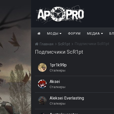
МОДЫ
ФОРУМ
МЕДИА
Б
Подписчики ScR1pt
Главная
ScR1pt
Подписчики ScR1pt
1pr1k99p
Сталкеры
Aksei
Сталкеры
Aleksei Everlasting
Сталкеры