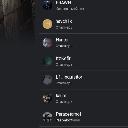
FRAWN
Контент-мейкер
havch1k
Сталкеры
Hunter
Сталкеры
+
ItzKefir
Сталкеры
L1_Inquisitor
Сталкеры
lxlumi
Сталкеры
Paracetamol
Разработчики