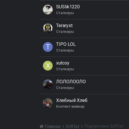
SUSlik1220
Сталкеры
Teraryst
Сталкеры
TIPO LOL
Сталкеры
xutcoy
Сталкеры
ЛОЛОЛООЛО
Сталкеры
Хлебный Хлеб
Контент-мейкер
Подписчики ScR1pt
Главная
ScR1pt