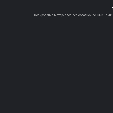
Копирование материалов без обратной ссылки на AP-PR