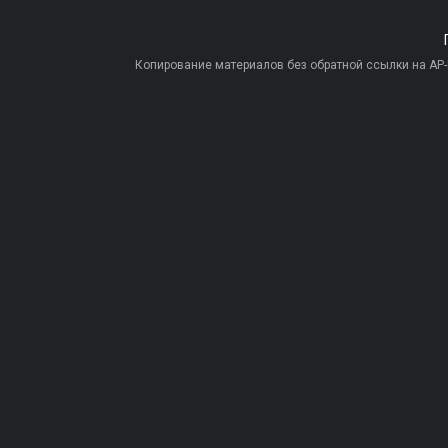
Копирование материалов без обратной ссылки на AP-PR