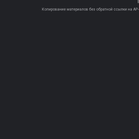
Копирование материалов без обратной ссылки на AP-PR